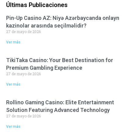
Últimas Publicaciones
Pin-Up Casino AZ: Niyə Azərbaycanda onlayn
kazinolar arasında seçilməlidir?
27 de mayo de 2026
Ver más
TikiTaka Casino: Your Best Destination for
Premium Gambling Experience
27 de mayo de 2026
Ver más
Rollino Gaming Casino: Elite Entertainment
Solution Featuring Advanced Technology
27 de mayo de 2026
Ver más