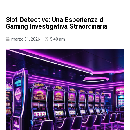
Slot Detective: Una Esperienza di
Gaming Investigativa Straordinaria
marzo 31, 2026
5:48 am