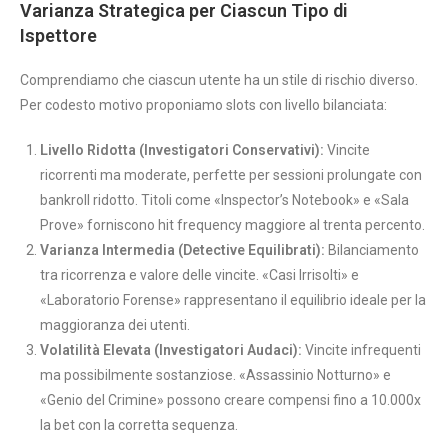
Varianza Strategica per Ciascun Tipo di
Ispettore
Comprendiamo che ciascun utente ha un stile di rischio diverso.
Per codesto motivo proponiamo slots con livello bilanciata:
Livello Ridotta (Investigatori Conservativi):
Vincite
ricorrenti ma moderate, perfette per sessioni prolungate con
bankroll ridotto. Titoli come «Inspector’s Notebook» e «Sala
Prove» forniscono hit frequency maggiore al trenta percento.
Varianza Intermedia (Detective Equilibrati):
Bilanciamento
tra ricorrenza e valore delle vincite. «Casi Irrisolti» e
«Laboratorio Forense» rappresentano il equilibrio ideale per la
maggioranza dei utenti.
Volatilità Elevata (Investigatori Audaci):
Vincite infrequenti
ma possibilmente sostanziose. «Assassinio Notturno» e
«Genio del Crimine» possono creare compensi fino a 10.000x
la bet con la corretta sequenza.