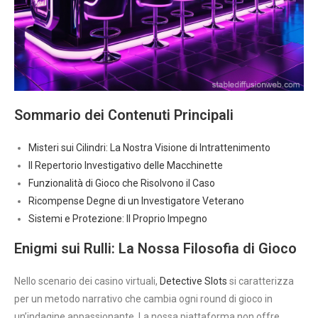
Sommario dei Contenuti Principali
Misteri sui Cilindri: La Nostra Visione di Intrattenimento
Il Repertorio Investigativo delle Macchinette
Funzionalità di Gioco che Risolvono il Caso
Ricompense Degne di un Investigatore Veterano
Sistemi e Protezione: Il Proprio Impegno
Enigmi sui Rulli: La Nossa Filosofia di Gioco
Nello scenario dei casino virtuali,
Detective Slots
si caratterizza
per un metodo narrativo che cambia ogni round di gioco in
un’indagine appassionante. La nossa piattaforma non offre