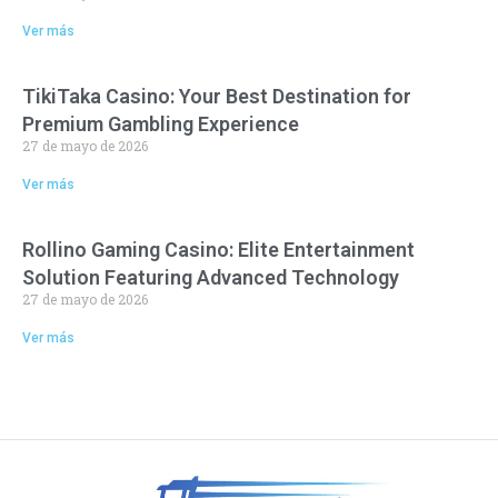
Ver más
TikiTaka Casino: Your Best Destination for
Premium Gambling Experience
27 de mayo de 2026
Ver más
Rollino Gaming Casino: Elite Entertainment
Solution Featuring Advanced Technology
27 de mayo de 2026
Ver más