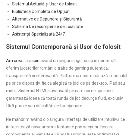
Sistemul Actuală și Ușor de folosit
Biblioteca Completă de Opțiuni
Alternative de Depunere și Siguranță
Schema De recompense de Loialitate
Asistență Specializată 24/7
Sistemul Contemporană și Ușor de folosit
Am creat
Liraspin
având un singur singur scop în minte: să
oferim jucătorilor români o trăire de gaming autentică,
transparentă și interesantă. Platforma nostru rulează impecabil
pe orice dispozitiv, fie că alegi să te joci de pe desktop, iPad sau
mobil. Sistemul HTML5 avansată pe care noi ne sprijinim
garantează ideea că toată rundă de joc decurge fluid, exclusiv
fără pauze sau dificultăți de funcționare.
Ne mândrim având o o singură interfață de utilizare intuitivă ce
îți facilitează navigarea instantanee prin secțiuni. Fiecare
componenta al website-ului nostru propriu este optimizat cu