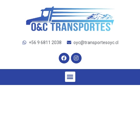
+56 9 6811 2038
oyc@transportesoyc.cl