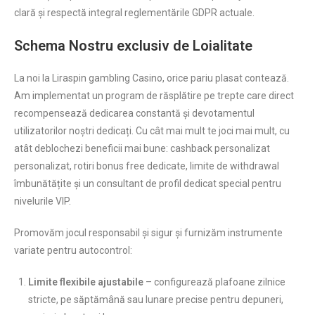
clară și respectă integral reglementările GDPR actuale.
Schema Nostru exclusiv de Loialitate
La noi la Liraspin gambling Casino, orice pariu plasat contează.
Am implementat un program de răsplătire pe trepte care direct
recompensează dedicarea constantă și devotamentul
utilizatorilor noștri dedicați. Cu cât mai mult te joci mai mult, cu
atât deblochezi beneficii mai bune: cashback personalizat
personalizat, rotiri bonus free dedicate, limite de withdrawal
îmbunătățite și un consultant de profil dedicat special pentru
nivelurile VIP.
Promovăm jocul responsabil și sigur și furnizăm instrumente
variate pentru autocontrol:
Limite flexibile ajustabile
– configurează plafoane zilnice
stricte, pe săptămână sau lunare precise pentru depuneri,