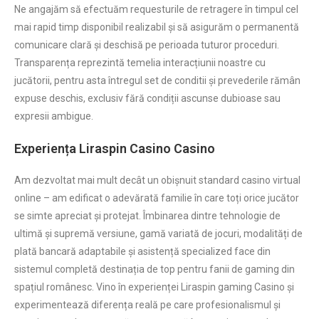
Ne angajăm să efectuăm requesturile de retragere în timpul cel
mai rapid timp disponibil realizabil și să asigurăm o permanentă
comunicare clară și deschisă pe perioada tuturor proceduri.
Transparența reprezintă temelia interacțiunii noastre cu
jucătorii, pentru asta întregul set de conditii și prevederile rămân
expuse deschis, exclusiv fără condiții ascunse dubioase sau
expresii ambigue.
Experiența Liraspin Casino Casino
Am dezvoltat mai mult decât un obișnuit standard casino virtual
online – am edificat o adevărată familie în care toți orice jucător
se simte apreciat și protejat. Îmbinarea dintre tehnologie de
ultimă și supremă versiune, gamă variată de jocuri, modalități de
plată bancară adaptabile și asistență specialized face din
sistemul completă destinația de top pentru fanii de gaming din
spațiul românesc. Vino în experienței Liraspin gaming Casino și
experimentează diferența reală pe care profesionalismul și