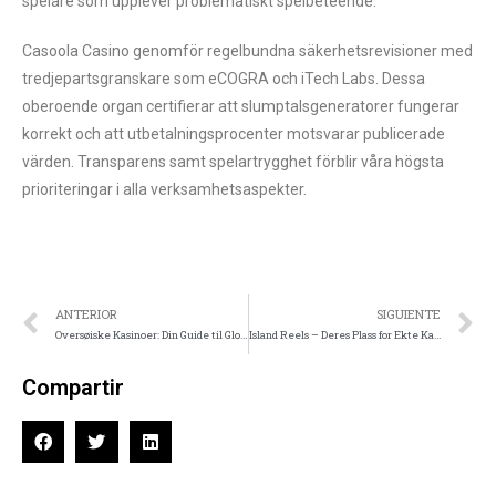
spelare som upplever problematiskt spelbeteende.
Casoola Casino genomför regelbundna säkerhetsrevisioner med
tredjepartsgranskare som eCOGRA och iTech Labs. Dessa
oberoende organ certifierar att slumptalsgeneratorer fungerar
korrekt och att utbetalningsprocenter motsvarar publicerade
värden. Transparens samt spelartrygghet förblir våra högsta
prioriteringar i alla verksamhetsaspekter.
ANTERIOR
SIGUIENTE
Oversøiske Kasinoer: Din Guide til Globale Gameplay-muligheder
Island Reels – Deres Plass for Ekte Kasinoopplevelse
Compartir