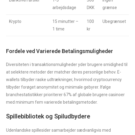
Bankoverførsler
1-5
500
Ingen
arbejdsdage
DKK
grænse
Krypto
15 minutter –
100
Ubegrænset
1 time
kr
Fordele ved Varierede Betalingsmuligheder
Diversiteten i transaktionsmuligheder yder brugere smidighed til
at selektere metoder der matcher deres personlige behov. E-
wallets tilbyder raske udtrækninger, hvorimod cryptocurrency
tilbyder forøget anonymitet og minimale gebyrer. Ifølge
branchestatistikker prioriterer 67% af globale brugere casinoer
med minimum fem varierede betalingsmetoder.
Spillebibliotek og Spiludbydere
Udenlandske spillesider samarbejder sædvanligvis med