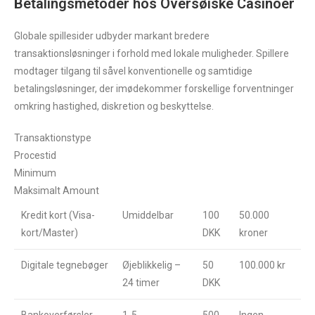
Betalingsmetoder hos Oversøiske Casinoer
Globale spillesider udbyder markant bredere
transaktionsløsninger i forhold med lokale muligheder. Spillere
modtager tilgang til såvel konventionelle og samtidige
betalingsløsninger, der imødekommer forskellige forventninger
omkring hastighed, diskretion og beskyttelse.
Transaktionstype
Procestid
Minimum
Maksimalt Amount
Kredit kort (Visa-
Umiddelbar
100
50.000
kort/Master)
DKK
kroner
Digitale tegnebøger
Øjeblikkelig –
50
100.000 kr
24 timer
DKK