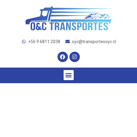
+56 9 6811 2038
oyc@transportesoyc.cl