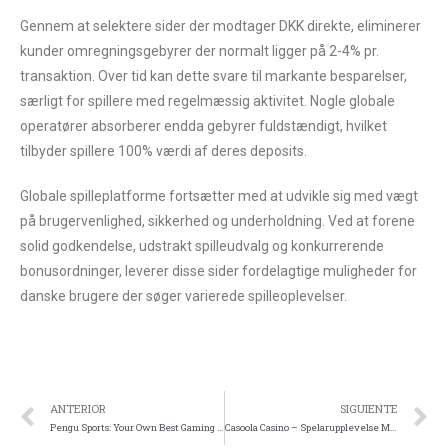
Gennem at selektere sider der modtager DKK direkte, eliminerer
kunder omregningsgebyrer der normalt ligger på 2-4% pr.
transaktion. Over tid kan dette svare til markante besparelser,
særligt for spillere med regelmæssig aktivitet. Nogle globale
operatører absorberer endda gebyrer fuldstændigt, hvilket
tilbyder spillere 100% værdi af deres deposits.
Globale spilleplatforme fortsætter med at udvikle sig med vægt
på brugervenlighed, sikkerhed og underholdning. Ved at forene
solid godkendelse, udstrakt spilleudvalg og konkurrerende
bonusordninger, leverer disse sider fordelagtige muligheder for
danske brugere der søger varierede spilleoplevelser.
ANTERIOR
SIGUIENTE
Pengu Sports: Your Own Best Gaming Platform Journey Is Here
Casoola Casino – Spelarupplevelse Med Skandinavisk Touch