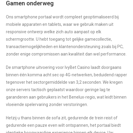
Gamen onderweg
Ons smartphone portaal wordt compleet geoptimaliseerd bij
mobiele apparaten en tablets, waar we gebruik maken uit
responsive ontwerp welke zich auto aanpast op elk
schermgrootte. U hebt toegang tot gelijke gamecollectie,
transactiemogelijkheden en klantenondersteuning zoals bij PC,
zonder enige compromissen aan kwaliteit dan wel performance.
De smartphone uitvoering voor IvyBet Casino laadt doorgaans
binnen één komma acht sec op 4G-netwerken, beduidend rapper
tegenover het sectorgemiddelde van 3,2 seconden. We kregen
onze servers tactisch geplaatst waardoor geringe lag te
garanderen aan gebruikers in het Benelux-regio, wat leidt binnen
vloeiende spelervaring zonder verstoringen.
Hetzij u thans binnen de sofa zit, gedurende de trein reist of
gedurende een pauze even wilt ontspannen, het portaal biedt
identieke hoogwaardige experience binnen elk device. Uw