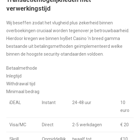
verwerkingstijd
Wij beseffen zodat het vlugheid plus zekerheid binnen
overboekingen cruciaal worden tegenover je betrouwbaarheid.
Hierdoor kregen we binnen IvyBet Casino ‘n breed gamma
bestaande uit betalingsmethoden geïmplementeerd welke
binnen de hoogste security-standaarden voldoen.
Betaalmethode
Inlegtijd
Withdrawal tijd
Minimaal bedrag
iDEAL
Instant
24-48 uur
10
euro
Visa/MC
Direct
2-5 werkdagen
€ 20
Skrill
Onmiddellijk
twaalf tot
€10