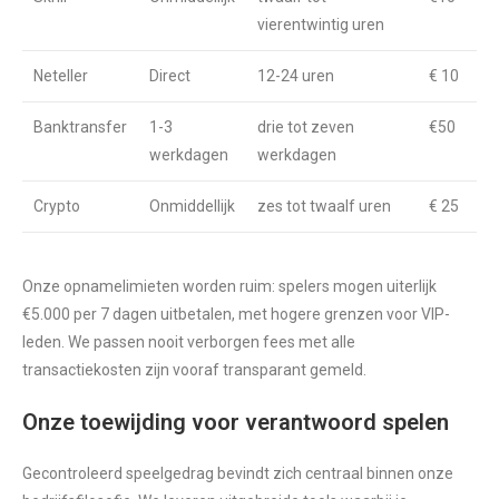
vierentwintig uren
Neteller
Direct
12-24 uren
€ 10
Banktransfer
1-3
drie tot zeven
€50
werkdagen
werkdagen
Crypto
Onmiddellijk
zes tot twaalf uren
€ 25
Onze opnamelimieten worden ruim: spelers mogen uiterlijk
€5.000 per 7 dagen uitbetalen, met hogere grenzen voor VIP-
leden. We passen nooit verborgen fees met alle
transactiekosten zijn vooraf transparant gemeld.
Onze toewijding voor verantwoord spelen
Gecontroleerd speelgedrag bevindt zich centraal binnen onze