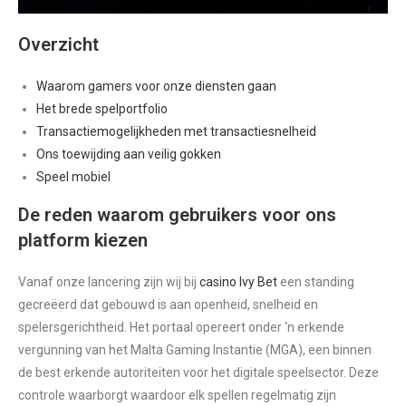
Overzicht
Waarom gamers voor onze diensten gaan
Het brede spelportfolio
Transactiemogelijkheden met transactiesnelheid
Ons toewijding aan veilig gokken
Speel mobiel
De reden waarom gebruikers voor ons
platform kiezen
Vanaf onze lancering zijn wij bij
casino Ivy Bet
een standing
gecreëerd dat gebouwd is aan openheid, snelheid en
spelersgerichtheid. Het portaal opereert onder ‘n erkende
vergunning van het Malta Gaming Instantie (MGA), een binnen
de best erkende autoriteiten voor het digitale speelsector. Deze
controle waarborgt waardoor elk spellen regelmatig zijn