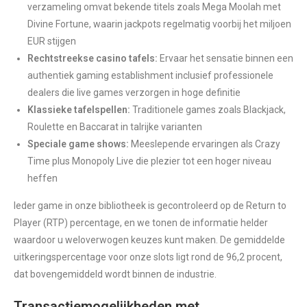
verzameling omvat bekende titels zoals Mega Moolah met
Divine Fortune, waarin jackpots regelmatig voorbij het miljoen
EUR stijgen
Rechtstreekse casino tafels:
Ervaar het sensatie binnen een
authentiek gaming establishment inclusief professionele
dealers die live games verzorgen in hoge definitie
Klassieke tafelspellen:
Traditionele games zoals Blackjack,
Roulette en Baccarat in talrijke varianten
Speciale game shows:
Meeslepende ervaringen als Crazy
Time plus Monopoly Live die plezier tot een hoger niveau
heffen
Ieder game in onze bibliotheek is gecontroleerd op de Return to
Player (RTP) percentage, en we tonen de informatie helder
waardoor u weloverwogen keuzes kunt maken. De gemiddelde
uitkeringspercentage voor onze slots ligt rond de 96,2 procent,
dat bovengemiddeld wordt binnen de industrie.
Transactiemogelijkheden met