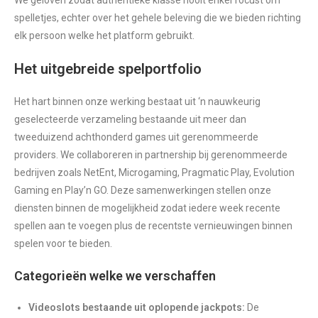
spelletjes, echter over het gehele beleving die we bieden richting
elk persoon welke het platform gebruikt.
Het uitgebreide spelportfolio
Het hart binnen onze werking bestaat uit ‘n nauwkeurig
geselecteerde verzameling bestaande uit meer dan
tweeduizend achthonderd games uit gerenommeerde
providers. We collaboreren in partnership bij gerenommeerde
bedrijven zoals NetEnt, Microgaming, Pragmatic Play, Evolution
Gaming en Play’n GO. Deze samenwerkingen stellen onze
diensten binnen de mogelijkheid zodat iedere week recente
spellen aan te voegen plus de recentste vernieuwingen binnen
spelen voor te bieden.
Categorieën welke we verschaffen
Videoslots bestaande uit oplopende jackpots:
De