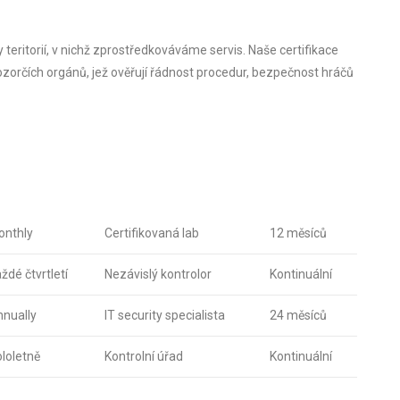
eritorií, v nichž zprostředkováváme servis. Naše certifikace
orčích orgánů, jež ověřují řádnost procedur, bezpečnost hráčů
onthly
Certifikovaná lab
12 měsíců
ždé čtvrtletí
Nezávislý kontrolor
Kontinuální
nually
IT security specialista
24 měsíců
loletně
Kontrolní úřad
Kontinuální