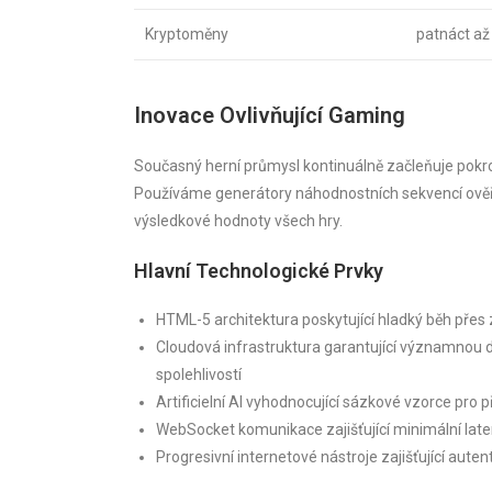
Kryptoměny
patnáct až 
Inovace Ovlivňující Gaming
Současný herní průmysl kontinuálně začleňuje pokrok
Používáme generátory náhodnostních sekvencí ověřen
výsledkové hodnoty všech hry.
Hlavní Technologické Prvky
HTML-5 architektura poskytující hladký běh přes
Cloudová infrastruktura garantující významnou 
spolehlivostí
Artificielní AI vyhodnocující sázkové vzorce pro
WebSocket komunikace zajišťující minimální laten
Progresivní internetové nástroje zajišťující aute