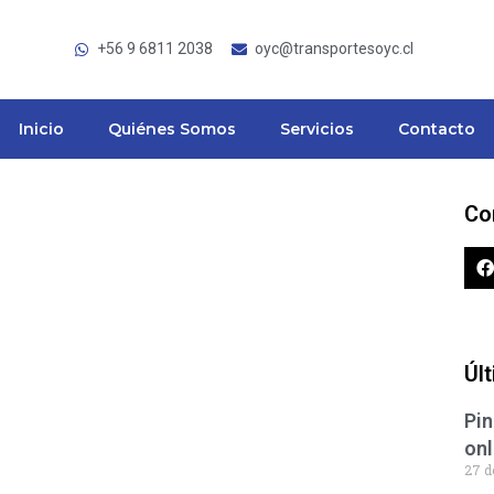
+56 9 6811 2038
oyc@transportesoyc.cl
Inicio
Quiénes Somos
Servicios
Contacto
Co
Úl
Pin
onl
27 d