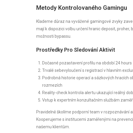
Metody Kontrolovaného Gamingu
Klademe důraz na vyvážené gamingové zvyky zaved
mají k dispozici volbu určení hranic deposit, proher
možnosti bypassu.
Prostředky Pro Sledování Aktivit
Dočasné pozastavení profilu na období 24 hours
Trvalé sebevyloučení s registrací v hlavním exc
Podrobná historie operací a sázkových hracích o
rozmezích
Reality-check kontrola alertu ukazující reálný 
Vstup k expertním konzultačním službám zaměř
Pravidelně školíme podporní team v rozpoznávání ala
Kooperujeme s institucemi zaměřenými na prevenci 
našemu klientům.