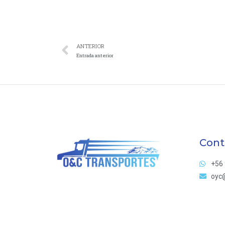
ANTERIOR
Entrada anterior
Cont
+56 
oyc@