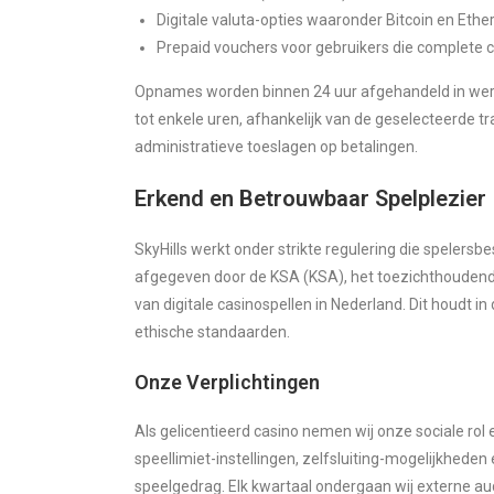
Digitale valuta-opties waaronder Bitcoin en Eth
Prepaid vouchers voor gebruikers die complete c
Opnames worden binnen 24 uur afgehandeld in werkur
tot enkele uren, afhankelijk van de geselecteerde 
administratieve toeslagen op betalingen.
Erkend en Betrouwbaar Spelplezier
SkyHills werkt onder strikte regulering die spelersbe
afgegeven door de KSA (KSA), het toezichthoudende
van digitale casinospellen in Nederland. Dit houdt i
ethische standaarden.
Onze Verplichtingen
Als gelicentieerd casino nemen wij onze sociale rol e
speellimiet-instellingen, zelfsluiting-mogelijkhede
speelgedrag. Elk kwartaal ondergaan wij externe a