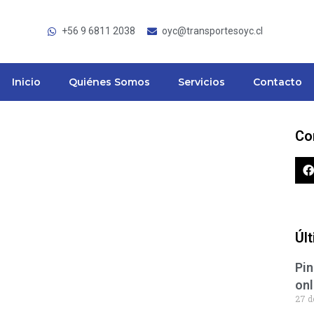
+56 9 6811 2038
oyc@transportesoyc.cl
Inicio
Quiénes Somos
Servicios
Contacto
Co
Úl
Pin
onl
27 d