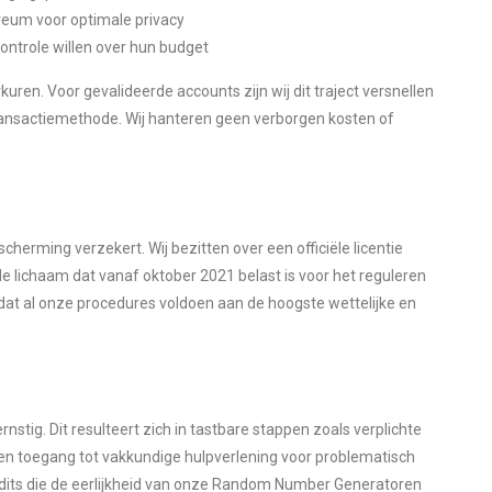
ereum voor optimale privacy
ontrole willen over hun budget
en. Voor gevalideerde accounts zijn wij dit traject versnellen
transactiemethode. Wij hanteren geen verborgen kosten of
scherming verzekert. Wij bezitten over een officiële licentie
 lichaam dat vanaf oktober 2021 belast is voor het reguleren
n dat al onze procedures voldoen aan de hoogste wettelijke en
rnstig. Dit resulteert zich in tastbare stappen zoals verplichte
n en toegang tot vakkundige hulpverlening voor problematisch
udits die de eerlijkheid van onze Random Number Generatoren