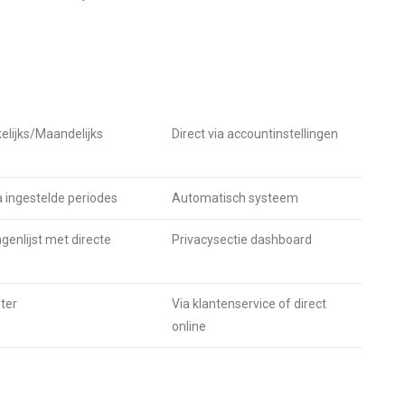
elijks/Maandelijks
Direct via accountinstellingen
a ingestelde periodes
Automatisch systeem
enlijst met directe
Privacysectie dashboard
ster
Via klantenservice of direct
online