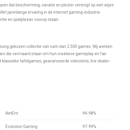
ppen dat bescherming, variatie en plezier verenigt op een wijze
et jarenlange ervaring in de internet gaming-industrie
ntie en spelplezier voorop staan.
eurig gekozen collectie van ruim dan 2.500 games. Wij werken
rs die vermaard staan om hun creatieve gameplay en fair
klassieke tafelgames, geavanceerde videoslots, live dealer-
.
NetEnt
94-98%
Evolution Gaming
97-99%