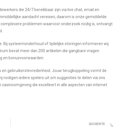
erkers die 24/7 bereikbaar zijn via live chat, email en
onmiddellijke aandacht vereisen, daarom is onze gemiddelde
oor complexere problemen waarvoor onderzoek nodig is, ontvangt
l.
. Bij systeemonderhoud of tijdelijke storingen informeren wij
trum bevat meer dan 200 artikelen die gangbare vragen
leg en bonusvoorwaarden.
ties en gebruikerstevredenheid. Jouw terugkoppeling vormt de
j nodigen iedere spelers uit om suggesties te delen via ons
casinoomgeving die excelleert in alle aspecten van internet
SIGUIENTE