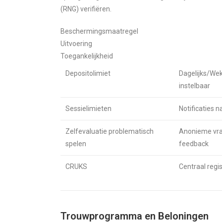
(RNG) verifiëren.
Beschermingsmaatregel
Uitvoering
Toegankelijkheid
Depositolimiet
Dagelijks/Wek
instelbaar
Sessielimieten
Notificaties n
Zelfevaluatie problematisch
Anonieme vrag
spelen
feedback
CRUKS
Centraal regi
Trouwprogramma en Beloningen