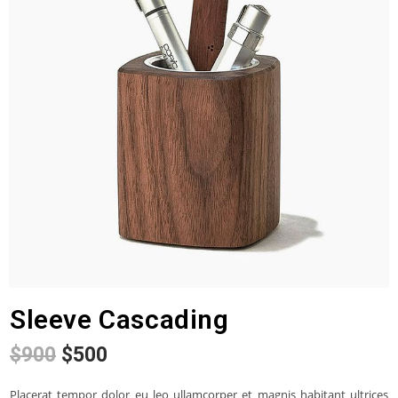
Sleeve Cascading
$
900
$
500
Placerat tempor dolor eu leo ullamcorper et magnis habitant ultrices