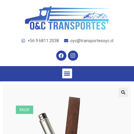
+56 9 6811 2038
oyc@transportesoyc.cl
SALE!