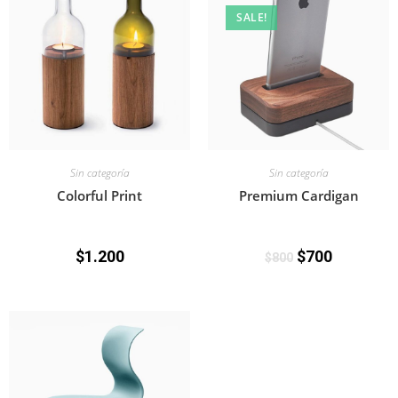
SALE!
Sin categoría
Sin categoría
Colorful Print
Premium Cardigan
$
1.200
$
700
$
800