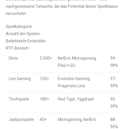
nachgewiesene Tatsache, die das Potential dieser Spielklasse
hervorhebt.
Spielkategorie
Anzahl der Spielen
Beliebteste Entwickler
RTP-Bereich
Slots
2.500+
NetEnt, Microgaming,
94-
Play’n GO
98%
Live Gaming
120+
Evolution Gaming,
97-
Pragmatic Live
99%
Tischspiele
180+
Red Tiger, Yggdrasil
95-
99%
Jackpotspiele
45+
Microgaming, NetEnt
88-
95%