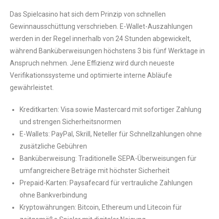
Das Spielcasino hat sich dem Prinzip von schnellen
Gewinnausschüttung verschrieben. E-Wallet-Auszahlungen
werden in der Regel innerhalb von 24 Stunden abgewickelt,
während Banküberweisungen höchstens 3 bis fünf Werktage in
Anspruch nehmen. Jene Effizienz wird durch neueste
Verifikationssysteme und optimierte interne Abläufe
gewährleistet.
Kreditkarten: Visa sowie Mastercard mit sofortiger Zahlung
und strengen Sicherheitsnormen
E-Wallets: PayPal, Skrill, Neteller für Schnellzahlungen ohne
zusätzliche Gebühren
Banküberweisung: Traditionelle SEPA-Überweisungen für
umfangreichere Beträge mit höchster Sicherheit
Prepaid-Karten: Paysafecard für vertrauliche Zahlungen
ohne Bankverbindung
Kryptowährungen: Bitcoin, Ethereum und Litecoin für