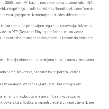
k no 3500 ekskluzīvi kazino nosaukumi, kas apvieno ikdienišķās
ebkurš spēlētājs atradīs individuāli vēlamāko izklaides formātu
z dzīvo krupiē spēlēm izmantojot tiešraides video straumi.
a mūsu komanda piedāvājam regulārus renovācijas līdztekus
vidējais RTP (Return to Player) koeficients mūsu vietnē
u un nodrošina taisnīgas spēles principus katram dalībniekam.
iem
– iespēja laimēt daudzus miljonu euro uzvaras veicot vienu
ada rulete, blekdžeks, baccarat kā arī pokera versijas
as izmantojot līdz pat 117,649 varētu būt vinnējošiem
ta izmantojot uzlabotām iespējām kā arī vizualizāciju
ck, pokera kā arī bakkara varianti piedāvājot variējošiem likmes