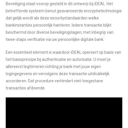
Beveiliging staat voorop gesteld in dit ontwerp bij iDEAL. Het
betreffende systeem benut geavanceerde encryptietechnologie
dat gelijk wordt als deze securitystandaarden welke
bankinstanties persoonlijk hanteren. Iedere transactie blijkt
beschermd door diverse beveiligingslagen, met inbegrip van
twee-staps verificatie via uw persoonlijke digitale bank.
Een essentieel element is waardoor iDEAL opereert op basis van
het basisprincipe bij authenticatie en autorisatie. U moet je
allereerst legitimeren richting je bank met jouw eigen
logingegevens en vervolgens deze transactie uitdrukkelijk
accorderen. Dat procedure verhindert niet-toegestane
transacties afdoende.