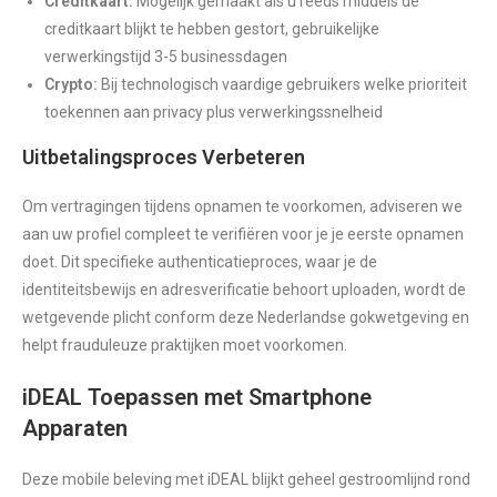
Creditkaart:
Mogelijk gemaakt als u reeds middels de
creditkaart blijkt te hebben gestort, gebruikelijke
verwerkingstijd 3-5 businessdagen
Crypto:
Bij technologisch vaardige gebruikers welke prioriteit
toekennen aan privacy plus verwerkingssnelheid
Uitbetalingsproces Verbeteren
Om vertragingen tijdens opnamen te voorkomen, adviseren we
aan uw profiel compleet te verifiëren voor je je eerste opnamen
doet. Dit specifieke authenticatieproces, waar je de
identiteitsbewijs en adresverificatie behoort uploaden, wordt de
wetgevende plicht conform deze Nederlandse gokwetgeving en
helpt frauduleuze praktijken moet voorkomen.
iDEAL Toepassen met Smartphone
Apparaten
Deze mobile beleving met iDEAL blijkt geheel gestroomlijnd rond