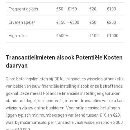
Frequent gokker
€50 – €150
€20
€100
Ervaren speler
€150 – €500
€50
€250
High roller
€500+
€100
€1000
Transactielimieten alsook Potentiële Kosten
daarvan
Deze betalingslimieten bij iDEAL transacties wisselen afhankelijk
van beide van jouw financiële instelling alsook onze betreffende
gokhal. Deze meest Hollandse financiële instellingen gebruiken
standaard dagelijkse limieten bij internet transacties welke u kan
wijzigen via uw online bankieren. Voor online casino betalingen
liggen typisch minimumbedragen variërend tussen €10 en €20,
waarbij maximumsaldi per transactie vaak wisselen rond €5.000
naar €10.000.