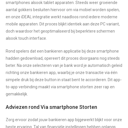
smartphones alsook tablet apparaten. Steeds weer groeiende
aantal gokkers besluiten hiervoor om via mobiel worden spelen,
en onze iDEAL integratie werkt naadloos rond iedere moderne
mobile apparaten. Dit proces blijkt identiek aan deze PC variant,
doch waardoor het geoptimaliseerd bij beperktere schermen
alsook touch interface.
Rond spelers dat een bankieren applicatie bij deze smartphone
hadden gedownload, opereert dit proces doorgaans nog steeds
beter. Na onze selecteren van je bank word je automatisch geleid
richting onze bankieren app, waarbij je onze transactie via één
simpele druk bij deze button in staat bent te accorderen. Dit app-
to-app verbinding maakt via smartphone storten zeer rap en
gemakkelijk.
Adviezen rond Via smartphone Storten
Zorg ervoor zodat jouw bankieren app bijgewerkt blijkt voor onze
beste ervaring. Tal van financiële instellingen hebben onlangs