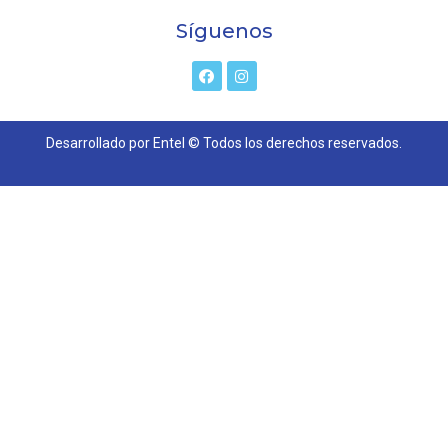
Síguenos
Desarrollado por Entel © Todos los derechos reservados.