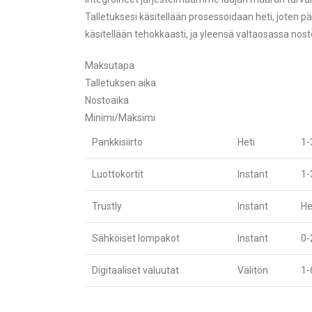
Talletuksesi käsitellään prosessoidaan heti, joten p
käsitellään tehokkaasti, ja yleensä valtaosassa nostot
Maksutapa
Talletuksen aika
Nostoaika
Minimi/Maksimi
Pankkisiirto
Heti
1-
Luottokortit
Instant
1-
Trustly
Instant
He
Sähköiset lompakot
Instant
0-
Digitaaliset valuutat
Välitön
1-