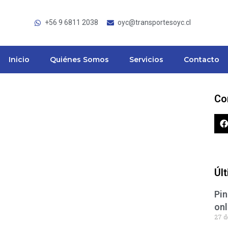
+56 9 6811 2038
oyc@transportesoyc.cl
Inicio
Quiénes Somos
Servicios
Contacto
Co
Úl
Pin
onl
27 d