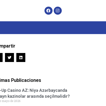
mpartir
timas Publicaciones
-Up Casino AZ: Niyə Azərbaycanda
ayn kazinolar arasında seçilməlidir?
e mayo de 2026