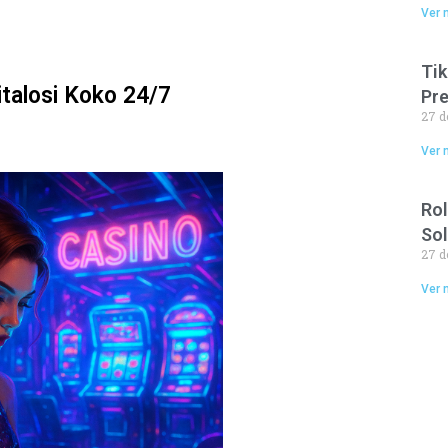
Ver 
Tik
italosi Koko 24/7
Pr
27 d
Ver 
Rol
Sol
27 d
Ver 