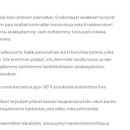
äpi koko yhteisen pelimatkan. Ensikertaiset asiakkaat hyötyvät
voi jopa sisältää kummatkin bonusvaroja sekä ilmaiskierrokset.
-asiakkaitamme, vaan esittelemme toistuvasti erilaisia
avana.
atkuvuutta. Kaikki panostamasi eurot kartuttaa pisteitä, jotka
. Sitä enemmän pelailet, sitä ylemmälle tasolla nouse, ja näin
aajillemme esittelemme henkilökohtaisen asiakaspalvelun,
isuuksiin.
i moninkertaistua jopa 100 % bonuksella yhdistettynä free
liset tarjoukset pitävät kassasi tasapainossa koko viikon kautta
egatiivisista tuloksistasi joka viikko, mikä pehmentää
ännöllisiin kilpailuihin, joissa pystyt napata käteisvoittoja ja