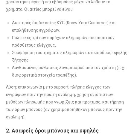
χρειάστηκε μέρες ή και εβδομάδες μέχρι να λάβουν τα
χρήματα. Οι αιτίες μπορεί να είναι:
Αυστηρές διαδικασίες KYC (Know Your Customer) και
επαλήθευσης εγγράφων.
Πολιτικές τρίτων παρόχων πληρωμών που απαιτούν
πρόσθετους ελέγχους.
Συμφόρηση του τμήματος πληρωμών σε περιόδους υψηλής
ζήτησης.
Λανθασμένες ρυθμίσεις λογαριασμού από τον χρήστη (π.χ.
διαφορετικά στοιχεία τραπέζης).
Λύση: επικοινωνία με το support, πλήρης έλεγχος των
εγγράφων πριν την πρώτη ανάληψη, χρήση αξιόπιστων
μεθόδων πληρωμής που γνωρίζεις και προτιμάς, και τήρηση
των όρων μπόνους (αν χρησιμοποιήθηκαν μπόνους πριν την
ανάληψη).
2. Ασαφείς όροι μπόνους και υψηλές