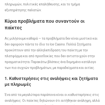
πληρωμών, πολιτικές επαλήθευσης, και το τμήμα
εξυπηρέτησης πελατών.
Κύρια προβλήματα που συναντούν οι
παίκτες
Ας μιλήσουμε καθαρά — τα προβλήματα δεν είναι μυστικό και
δεν αφορούν πάντα το ίδιο το Ice Casino. Πολλά ζητήματα
προκύπτουν από την αλληλεπίδραση του παίκτη με την
πλατφόρμα και από προσδοκίες που δεν αντιστοιχούν στην
πραγματικότητα. Παρακάτω βλέπεις ένα δομημένο κατάλογο
των πιο συχνών προβλημάτων, με παραδείγματα και αιτίες.
1. Καθυστερήσεις στις αναλήψεις και ζητήματα
με πληρωμές
Ένα από τα μεγαλύτερα παράπονα είναι οι καθυστερήσεις στις
αναλήψεις. Οι παίκτες δηλώνουν ότι αιτήθηκαν ανάληψη, αλλά