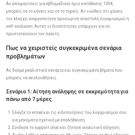
Αν αποφασίσεις για εβδομαδιαίο όριο κατάθεσης 100€,
μπορείς να το κάνεις και να το τηρείς. Αν νιώθεις ότι χάνεις
τον έλεγχο, ενεργοποίησε προσωρινή αναστολή λογαριασμού ή
self-exclusion. Αυτές οι δυνατότητες υπάρχουν για να
προστατεύσουν τον παίκτη.
Πως να χειριστείς συγκεκριμένα σενάρια
προβλημάτων
Ας δούμε ρεαλιστικά σενάρια και συγκεκριμένα βήματα που
μπορείς να ακολουθήσεις.
Σενάριο 1: Αίτηση ανάληψης σε εκκρεμότητα για
πάνω από 7 μέρες
Έλεγξε το email και τις ειδοποιήσεις του λογαριασμού σου
για μηνύματα σχετικά με επαλήθευση.
Σύνδεσε το support chat και ζήτησε αναλυτική εξήγηση.
Αν δεν λάβεις απάντηση σε 48 ώρες, ζήτησε αριθμό οδηγίας