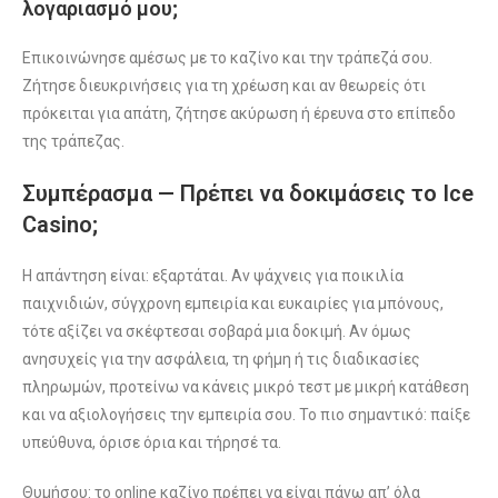
λογαριασμό μου;
Επικοινώνησε αμέσως με το καζίνο και την τράπεζά σου.
Ζήτησε διευκρινήσεις για τη χρέωση και αν θεωρείς ότι
πρόκειται για απάτη, ζήτησε ακύρωση ή έρευνα στο επίπεδο
της τράπεζας.
Συμπέρασμα — Πρέπει να δοκιμάσεις το Ice
Casino;
Η απάντηση είναι: εξαρτάται. Αν ψάχνεις για ποικιλία
παιχνιδιών, σύγχρονη εμπειρία και ευκαιρίες για μπόνους,
τότε αξίζει να σκέφτεσαι σοβαρά μια δοκιμή. Αν όμως
ανησυχείς για την ασφάλεια, τη φήμη ή τις διαδικασίες
πληρωμών, προτείνω να κάνεις μικρό τεστ με μικρή κατάθεση
και να αξιολογήσεις την εμπειρία σου. Το πιο σημαντικό: παίξε
υπεύθυνα, όρισε όρια και τήρησέ τα.
Θυμήσου: το online καζίνο πρέπει να είναι πάνω απ’ όλα