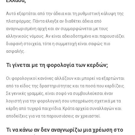
Ελλάδα;
Αυτό εξαρτάται από την άδεια και τη ρυθμιστική κάλυψη της
πλατφόρμας. Πάντα έλεγξε αν διαθέτει άδεια από
αναγνωρισμένη αρχή και αν συμμορφώνεται με τους
ελληνικούς νόμους. Αν είναι αδειοδοτημένο και παρουσιάζει
διαφανή στοιχεία, τότε η συμμετοχή είναι σαφώς πιο
ασφαλής.
Τι γίνεται με τη φορολογία των κερδών;
Οι φορολογικοί κανόνες αλλάζουν και μπορεί να εξαρτώνται
από το είδος της δραστηριότητας και τα ποσά που κερδίζεις.
Σε γενικές γραμμές, είναι σοφό να συμβουλεύεσαι έναν
λογιστή για την φορολογική σου υποχρέωση σχετικά με τα
κέρδη από τυχερά παιχνίδια. Κράτα αρχεία συναλλαγών και
αποδείξεις για να τα παρουσιάσεις αν χρειαστεί.
Τι να κάνω αν δεν αναγνωρίζω μια χρέωση στο