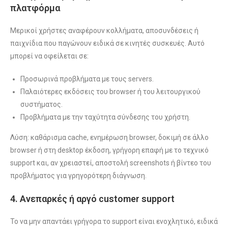
πλατφόρμα
Μερικοί χρήστες αναφέρουν κολλήματα, αποσυνδέσεις ή
παιχνίδια που παγώνουν ειδικά σε κινητές συσκευές. Αυτό
μπορεί να οφείλεται σε:
Προσωρινά προβλήματα με τους servers.
Παλαιότερες εκδόσεις του browser ή του λειτουργικού
συστήματος.
Προβλήματα με την ταχύτητα σύνδεσης του χρήστη.
Λύση: καθάρισμα cache, ενημέρωση browser, δοκιμή σε άλλο
browser ή στη desktop έκδοση, γρήγορη επαφή με το τεχνικό
support και, αν χρειαστεί, αποστολή screenshots ή βίντεο του
προβλήματος για γρηγορότερη διάγνωση.
4. Ανεπαρκές ή αργό customer support
Το να μην απαντάει γρήγορα το support είναι ενοχλητικό, ειδικά