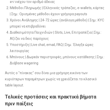
ตรวจέχου τον αριθμό άδειας
Μέθοδοι Πληρωμής | Ελληνικές τράπεζες, e-wallets, κάρτες
| Σημ.: Ορισμένες μέθοδοι έχουν γρήγορα payouts
Χρόνοι Ανάληψης | 24-72 ώρες (ανάλογα μέθοδο) | Σημ.: KYC
μπορεί να επιβραδύνει
Διαθεσιμότητα Παιχνιδιών | Slots, Live, Επιτραπέζια | Σημ.:
Αξίζει να δεις παρόχους
Υποστήριξη | Live chat, email, FAQ | Σημ.: Έλεγξε ώρες
λειτουργίας
Μπόνους | Δωρεάν περιστροφές, μπόνους κατάθεσης | Σημ.:
Διάβασε wagering
Αυτός ο "πίνακας" σου δίνει μια γρήγορη εικόνα των
κυριότερων παραμέτρων χωρίς να χρειάζεται το κλασικό
table layout.
Τελικές προτάσεις και πρακτικά βήματα
πριν παίξεις