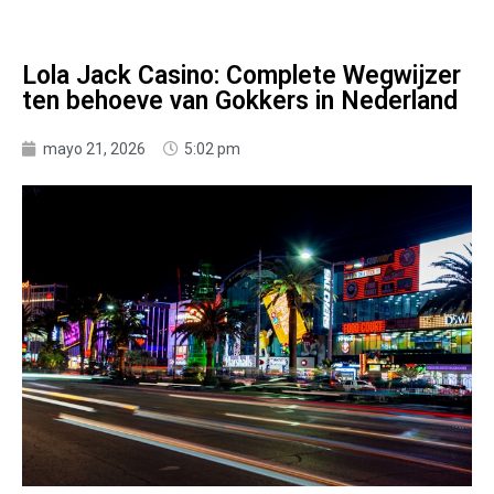
Lola Jack Casino: Complete Wegwijzer
ten behoeve van Gokkers in Nederland
mayo 21, 2026
5:02 pm