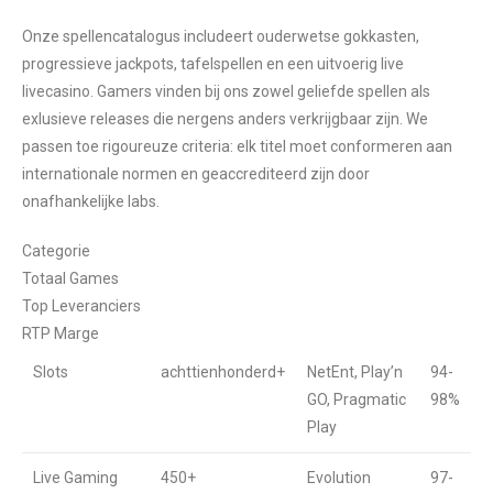
Onze spellencatalogus includeert ouderwetse gokkasten,
progressieve jackpots, tafelspellen en een uitvoerig live
livecasino. Gamers vinden bij ons zowel geliefde spellen als
exlusieve releases die nergens anders verkrijgbaar zijn. We
passen toe rigoureuze criteria: elk titel moet conformeren aan
internationale normen en geaccrediteerd zijn door
onafhankelijke labs.
Categorie
Totaal Games
Top Leveranciers
RTP Marge
Slots
achttienhonderd+
NetEnt, Play’n
94-
GO, Pragmatic
98%
Play
Live Gaming
450+
Evolution
97-