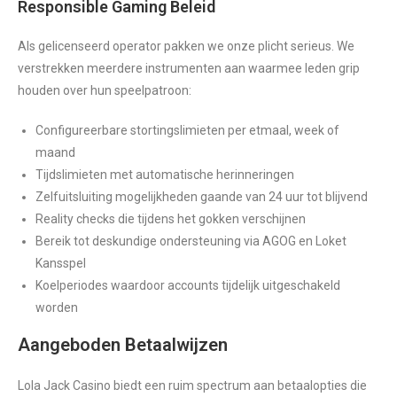
Responsible Gaming Beleid
Als gelicenseerd operator pakken we onze plicht serieus. We
verstrekken meerdere instrumenten aan waarmee leden grip
houden over hun speelpatroon:
Configureerbare stortingslimieten per etmaal, week of
maand
Tijdslimieten met automatische herinneringen
Zelfuitsluiting mogelijkheden gaande van 24 uur tot blijvend
Reality checks die tijdens het gokken verschijnen
Bereik tot deskundige ondersteuning via AGOG en Loket
Kansspel
Koelperiodes waardoor accounts tijdelijk uitgeschakeld
worden
Aangeboden Betaalwijzen
Lola Jack Casino biedt een ruim spectrum aan betaalopties die