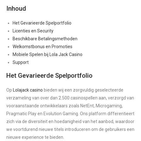
Inhoud
Het Gevarieerde Spelportfolio
Licenties en Security
Beschikbare Betalingsmethoden
Welkomstbonus en Promoties
Mobiele Spelen bij Lola Jack Casino
Support
Het Gevarieerde Spelportfolio
Op
Lolajack casino
bieden wij een zorgvuldig geselecteerde
verzameling van over dan 2.500 casinospellen aan, verzorgd van
vooraanstaande ontwikkelaars zoals NetEnt, Microgaming,
Pragmatic Play en Evolution Gaming. Ons platform differentieert
zich via de diversiteit en hoedanigheid van het aanbod, waardoor
we voortdurend nieuwe titels introduceren om de gebruikers een
nieuwe experience te bieden.