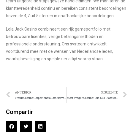
team uitgebreide stapsgewijze handleidingen. We monitoren de
klanttevredenheid continu en bereiken consistent beoordelingen
boven de 4,7 uit 5 sterren in onafhankelijke beoordelingen.
Lola Jack Casino combineert een rijk gameportfolio met
betrouwbare licenties, veilige betalingsmethoden en
professionele ondersteuning. Ons systeem ontwikkelt
voortdurend mee met de wensen van Nederlandse leden,
waarbij beveiliging en spelplezier altijd voorop staan.
ANTERIOR
SIGUIENTE
Frank Cassino: Experiência Exclusiva de Games Pela Internet no País
Most Wager Cassino: Sua Sua Plataforma de Jogos Abrangente de Apostas e Entretenimento Online
Compartir