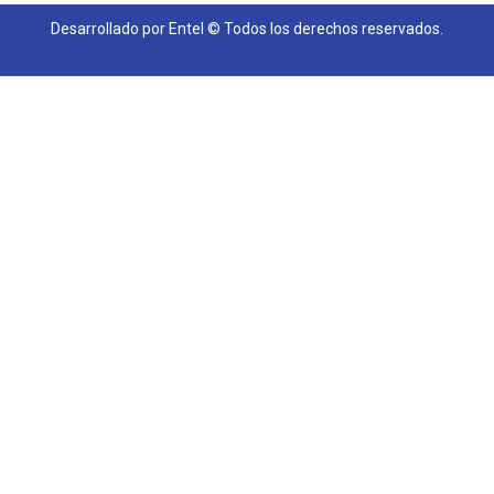
Desarrollado por Entel © Todos los derechos reservados.