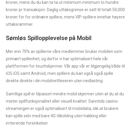
kroner, mens du du kan ta ta ut minimum minimum to hundre
kroner pr transaksjon. Daglig uttaksgrense er satt til totalt 50,000
kroner for for ordinære spillere, mens VIP-spillere innehar høyere
uttaksrammer.
Sømløs Spillopplevelse på Mobil
Mer enn 70% av spillerne våre medlemmer bruker mobilen som
primært spillenhet, og derfor vi har optimalisert hele vår
plattformen for touchskjermer. Vår app vår er tilgjengelig både til
iOS iOS samt Android, men spillere du kan også også spille
direkte direkte i din mobilnettleseren uten nedlasting.
Samtlige spill er tilpasset mindre mobil skjermer uten at du at du
mister spillfunksjonalitet eller visuell kvalitet. Sanntids casino-
streamingen er også optimalisert til mobildata, slik at brukere
kan spille selv med bare 4G-tilkobling uten hakking eller
irriterende forsinkelser.