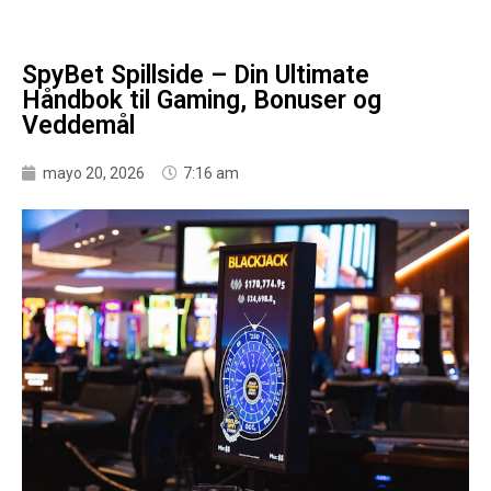
SpyBet Spillside – Din Ultimate
Håndbok til Gaming, Bonuser og
Veddemål
mayo 20, 2026
7:16 am