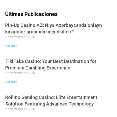
Últimas Publicaciones
Pin-Up Casino AZ: Niyə Azərbaycanda onlayn
kazinolar arasında seçilməlidir?
27 de mayo de 2026
Ver más
TikiTaka Casino: Your Best Destination for
Premium Gambling Experience
27 de mayo de 2026
Ver más
Rollino Gaming Casino: Elite Entertainment
Solution Featuring Advanced Technology
27 de mayo de 2026