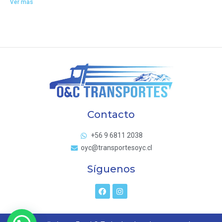
Ver más
Contacto
+56 9 6811 2038
oyc@transportesoyc.cl
Síguenos