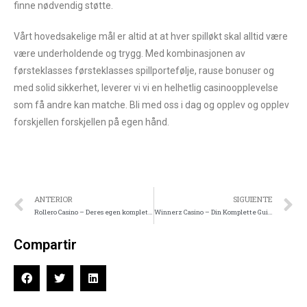
finne nødvendig støtte.
Vårt hovedsakelige mål er altid at at hver spilløkt skal alltid være
være underholdende og trygg. Med kombinasjonen av
førsteklasses førsteklasses spillportefølje, rause bonuser og
med solid sikkerhet, leverer vi vi en helhetlig casinoopplevelse
som få andre kan matche. Bli med oss i dag og opplev og opplev
forskjellen forskjellen på egen hånd.
ANTERIOR
SIGUIENTE
Rollero Casino – Deres egen komplette veiledning til gaming, bonusordninger og utbetalinger
Winnerz Casino – Din Komplette Guide til Spilleoplevelser og Benefits
Compartir