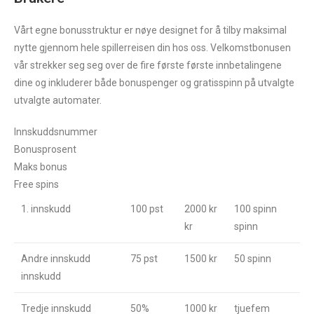
Vårt egne bonusstruktur er nøye designet for å tilby maksimal
nytte gjennom hele spillerreisen din hos oss. Velkomstbonusen
vår strekker seg seg over de fire første første innbetalingene
dine og inkluderer både bonuspenger og gratisspinn på utvalgte
utvalgte automater.
Innskuddsnummer
Bonusprosent
Maks bonus
Free spins
1. innskudd
100 pst
2000 kr
100 spinn
kr
spinn
Andre innskudd
75 pst
1500 kr
50 spinn
innskudd
Tredje innskudd
50%
1000 kr
tjuefem