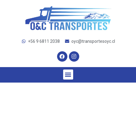
+56 9 6811 2038
oyc@transportesoyc.cl