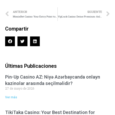
ANTERIOR
SIGUIENTE
MonixBet Casino: Your Entry Point to Premium Online Entertainment Excellence
VipLuck Casino: Deine Premium-Anlaufstelle für erstklassige Glücksspielunterhaltung
Compartir
Últimas Publicaciones
Pin-Up Casino AZ: Niyə Azərbaycanda onlayn
kazinolar arasında seçilməlidir?
27 de mayo de 2026
Ver más
TikiTaka Casino: Your Best Destination for