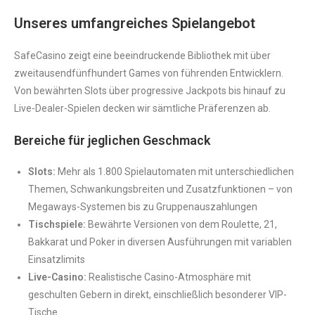
Unseres umfangreiches Spielangebot
SafeCasino zeigt eine beeindruckende Bibliothek mit über
zweitausendfünfhundert Games von führenden Entwicklern.
Von bewährten Slots über progressive Jackpots bis hinauf zu
Live-Dealer-Spielen decken wir sämtliche Präferenzen ab.
Bereiche für jeglichen Geschmack
Slots:
Mehr als 1.800 Spielautomaten mit unterschiedlichen
Themen, Schwankungsbreiten und Zusatzfunktionen – von
Megaways-Systemen bis zu Gruppenauszahlungen
Tischspiele:
Bewährte Versionen von dem Roulette, 21,
Bakkarat und Poker in diversen Ausführungen mit variablen
Einsatzlimits
Live-Casino:
Realistische Casino-Atmosphäre mit
geschulten Gebern in direkt, einschließlich besonderer VIP-
Tische