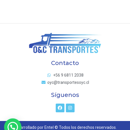
Contacto
+56 9 6811 2038
oyc@transportesoyc.cl
Síguenos
Desarrollado por Entel © Todos los derechos reservados.