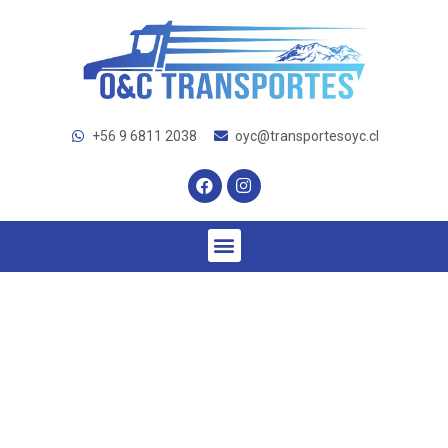
+56 9 6811 2038
oyc@transportesoyc.cl