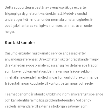
Detta supportteam består av svenskspråkiga experter
tillgängliga dygnet runt via direktchatt. Medel- svarstid
understiger två minuter under normala omständigheter. E-
posthjälp hanteras vanligtvis inom sex timmar, även under
helger.
Kontaktkanaler
Casumo erbjuder multikanalig service anpassad efter
användarpreferenser. Direktchatten sköter brådskande frågor
direkt medan e-postkanalen passar sig för detaljerade frågor
som kräver dokumentation. Denna vanliga frågor-sektion
innehåller ingående handledningar för vanligt förekommande
frågeställningar kopplade till konton, betalningar och regler.
Teamet genomgår ständig utbildning inom ansvarsfullt spelande
och kan identifiera möjliga problembeteenden. Vid behov
vägleds användare till externa stödorganisationer som