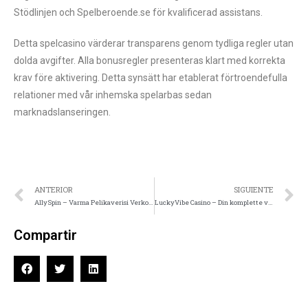
Stödlinjen och Spelberoende.se för kvalificerad assistans.
Detta spelcasino värderar transparens genom tydliga regler utan
dolda avgifter. Alla bonusregler presenteras klart med korrekta
krav före aktivering. Detta synsätt har etablerat förtroendefulla
relationer med vår inhemska spelarbas sedan
marknadslanseringen.
ANTERIOR
SIGUIENTE
AllySpin – Varma Pelikaverisi Verkossa
LuckyVibe Casino – Din komplette veiledning til casinospill, bonuser og betalingsløsninger
Compartir