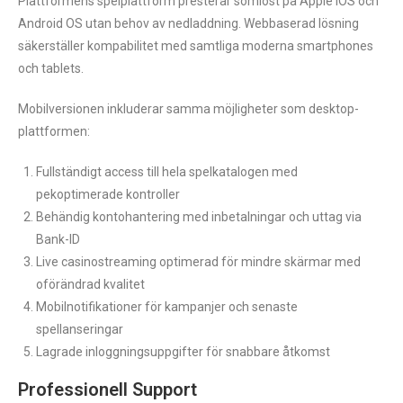
Plattformens spelplattform presterar sömlöst på Apple iOS och
Android OS utan behov av nedladdning. Webbaserad lösning
säkerställer kompabilitet med samtliga moderna smartphones
och tablets.
Mobilversionen inkluderar samma möjligheter som desktop-
plattformen:
Fullständigt access till hela spelkatalogen med
pekoptimerade kontroller
Behändig kontohantering med inbetalningar och uttag via
Bank-ID
Live casinostreaming optimerad för mindre skärmar med
oförändrad kvalitet
Mobilnotifikationer för kampanjer och senaste
spellanseringar
Lagrade inloggningsuppgifter för snabbare åtkomst
Professionell Support