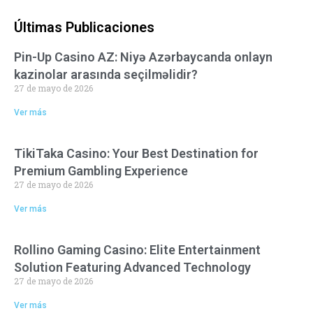
Últimas Publicaciones
Pin-Up Casino AZ: Niyə Azərbaycanda onlayn
kazinolar arasında seçilməlidir?
27 de mayo de 2026
Ver más
TikiTaka Casino: Your Best Destination for
Premium Gambling Experience
27 de mayo de 2026
Ver más
Rollino Gaming Casino: Elite Entertainment
Solution Featuring Advanced Technology
27 de mayo de 2026
Ver más