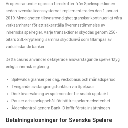
Vi opererar under rigorösa föreskrifter från Spelinspektionen
sedan svenska licenssystemet implementerades den 1 januari
2019. Myndigheten tillsynsmyndighet granskar kontinuerligt våra
verksamheter för att säkerställa överensstämmelse av
inhemska spelregler. Varje transaktioner skyddas genom 256-
bitars SSL-kryptering, samma skyddsnivå som tillämpas av
världsledande banker.
Detta casino använder detaljerade ansvarstagande spelverktyg
enligt inhemsk reglering:
Självvalda gränser per dag, veckobasis och månadsperiod
Tvingande avstängningsfunktion via Spelpaus
Direktövervakning av spelmönster för snabb upptäckt
Pauser och speluppehåll för bättre spelarmedvetenhet
Ålderskontroll genom Bank-ID inför första insättningen
Betalningslösningar för Svenska Spelare