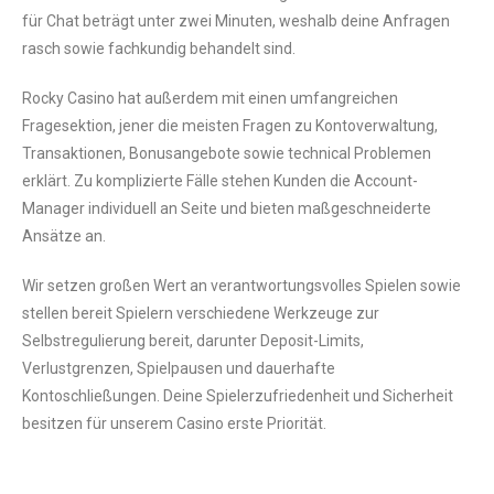
für Chat beträgt unter zwei Minuten, weshalb deine Anfragen
rasch sowie fachkundig behandelt sind.
Rocky Casino hat außerdem mit einen umfangreichen
Fragesektion, jener die meisten Fragen zu Kontoverwaltung,
Transaktionen, Bonusangebote sowie technical Problemen
erklärt. Zu komplizierte Fälle stehen Kunden die Account-
Manager individuell an Seite und bieten maßgeschneiderte
Ansätze an.
Wir setzen großen Wert an verantwortungsvolles Spielen sowie
stellen bereit Spielern verschiedene Werkzeuge zur
Selbstregulierung bereit, darunter Deposit-Limits,
Verlustgrenzen, Spielpausen und dauerhafte
Kontoschließungen. Deine Spielerzufriedenheit und Sicherheit
besitzen für unserem Casino erste Priorität.