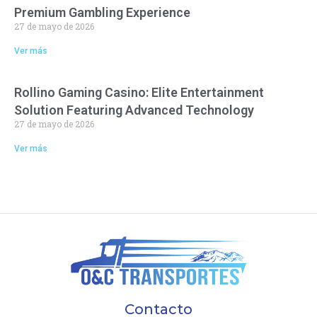
Premium Gambling Experience
27 de mayo de 2026
Ver más
Rollino Gaming Casino: Elite Entertainment
Solution Featuring Advanced Technology
27 de mayo de 2026
Ver más
Contacto