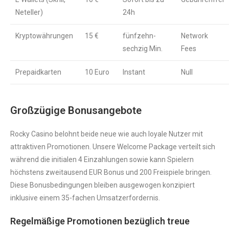
Neteller)
24h
Kryptowährungen
15 €
fünfzehn-
Network
sechzig Min.
Fees
Prepaidkarten
10 Euro
Instant
Null
Großzügige Bonusangebote
Rocky Casino belohnt beide neue wie auch loyale Nutzer mit
attraktiven Promotionen. Unsere Welcome Package verteilt sich
während die initialen 4 Einzahlungen sowie kann Spielern
höchstens zweitausend EUR Bonus und 200 Freispiele bringen.
Diese Bonusbedingungen bleiben ausgewogen konzipiert
inklusive einem 35-fachen Umsatzerfordernis.
Regelmäßige Promotionen bezüglich treue