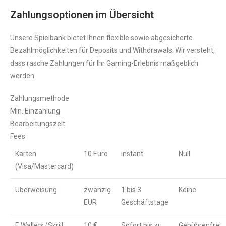
Zahlungsoptionen im Übersicht
Unsere Spielbank bietet Ihnen flexible sowie abgesicherte
Bezahlmöglichkeiten für Deposits und Withdrawals. Wir versteht,
dass rasche Zahlungen für Ihr Gaming-Erlebnis maßgeblich
werden.
Zahlungsmethode
Min. Einzahlung
Bearbeitungszeit
Fees
Karten
10 Euro
Instant
Null
(Visa/Mastercard)
Überweisung
zwanzig
1 bis 3
Keine
EUR
Geschäftstage
E Wallets (Skrill,
10 €
Sofort bis zu
Gebührenfrei