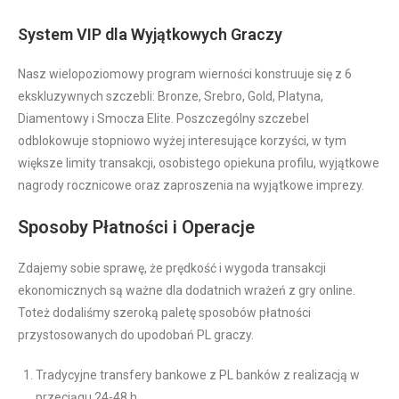
System VIP dla Wyjątkowych Graczy
Nasz wielopoziomowy program wierności konstruuje się z 6
ekskluzywnych szczebli: Bronze, Srebro, Gold, Platyna,
Diamentowy i Smocza Elite. Poszczególny szczebel
odblokowuje stopniowo wyżej interesujące korzyści, w tym
większe limity transakcji, osobistego opiekuna profilu, wyjątkowe
nagrody rocznicowe oraz zaproszenia na wyjątkowe imprezy.
Sposoby Płatności i Operacje
Zdajemy sobie sprawę, że prędkość i wygoda transakcji
ekonomicznych są ważne dla dodatnich wrażeń z gry online.
Toteż dodaliśmy szeroką paletę sposobów płatności
przystosowanych do upodobań PL graczy.
Tradycyjne transfery bankowe z PL banków z realizacją w
przeciągu 24-48 h