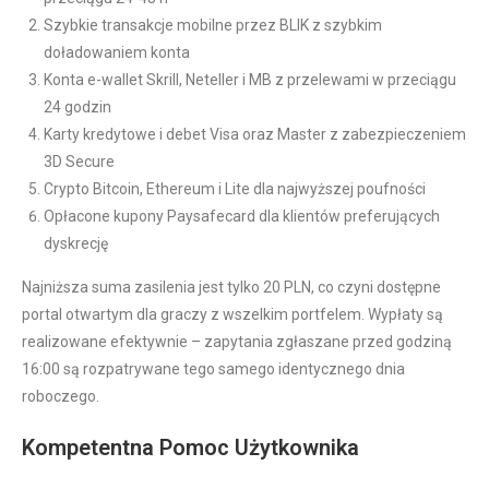
Szybkie transakcje mobilne przez BLIK z szybkim
doładowaniem konta
Konta e-wallet Skrill, Neteller i MB z przelewami w przeciągu
24 godzin
Karty kredytowe i debet Visa oraz Master z zabezpieczeniem
3D Secure
Crypto Bitcoin, Ethereum i Lite dla najwyższej poufności
Opłacone kupony Paysafecard dla klientów preferujących
dyskrecję
Najniższa suma zasilenia jest tylko 20 PLN, co czyni dostępne
portal otwartym dla graczy z wszelkim portfelem. Wypłaty są
realizowane efektywnie – zapytania zgłaszane przed godziną
16:00 są rozpatrywane tego samego identycznego dnia
roboczego.
Kompetentna Pomoc Użytkownika