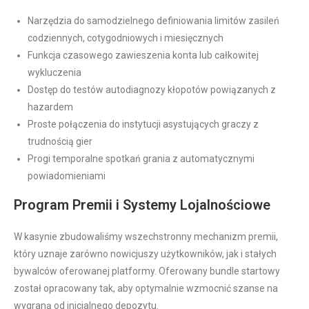
Narzędzia do samodzielnego definiowania limitów zasileń
codziennych, cotygodniowych i miesięcznych
Funkcja czasowego zawieszenia konta lub całkowitej
wykluczenia
Dostęp do testów autodiagnozy kłopotów powiązanych z
hazardem
Proste połączenia do instytucji asystujących graczy z
trudnością gier
Progi temporalne spotkań grania z automatycznymi
powiadomieniami
Program Premii i Systemy Lojalnościowe
W kasynie zbudowaliśmy wszechstronny mechanizm premii,
który uznaje zarówno nowicjuszy użytkowników, jak i stałych
bywalców oferowanej platformy. Oferowany bundle startowy
został opracowany tak, aby optymalnie wzmocnić szanse na
wygraną od inicjalnego depozytu.