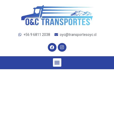
+56 9 6811 2038
oyc@transportesoyc.cl