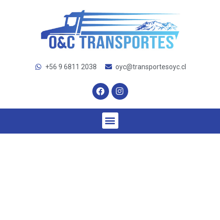
+56 9 6811 2038
oyc@transportesoyc.cl