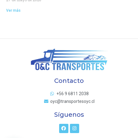
Ver más
Contacto
+56 9 6811 2038
oyc@transportesoyc.cl
Síguenos