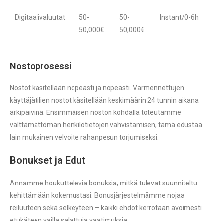
Digitaalivaluutat
50-
50-
Instant/0-6h
50,000€
50,000€
Nostoprosessi
Nostot käsitellään nopeasti ja nopeasti. Varmennettujen
käyttäjätilien nostot käsitellään keskimäärin 24 tunnin aikana
arkipäivinä. Ensimmäisen noston kohdalla toteutamme
välttämättömän henkilötietojen vahvistamisen, tämä edustaa
lain mukainen velvoite rahanpesun torjumiseksi.
Bonukset ja Edut
Annamme houkuttelevia bonuksia, mitkä tulevat suunniteltu
kehittämään kokemustasi. Bonusjärjestelmämme nojaa
reiluuteen sekä selkeyteen – kaikki ehdot kerrotaan avoimesti
etukäteen vailla salattuja vaatimuksia.