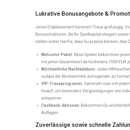
Lukrative Bonusangebote & Promot
Jenes Etablissement honoriert Treue großzügig. V
Bonusstrukturen, die Ihr Spielkapital steigern sowi
stellen sicher hierfür, dass Du präzise kennen, dies
Welcome-Paket:
Neue Spieler bekommen jenen 
mit jenen Gesamtwert ab höchstens 1000 EUR zu
Wöchentliche Nachladeboni:
Jeden Mittwochen e
sodass die Wochenmitte aufregender zu forme
VIP-Treueprogramm:
Sammeln man mit jedem B
hinauf, um besondere Vergünstigungen wie ind
entsperren
Cashback-Aktionen:
Bekommen Du wöchentlich m
Auflagen
Zuverlässige sowie schnelle Zahlu