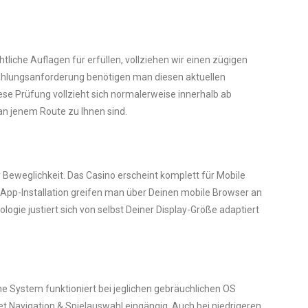
liche Auflagen für erfüllen, vollziehen wir einen zügigen
zahlungsanforderung benötigen man diesen aktuellen
se Prüfung vollzieht sich normalerweise innerhalb ab
an jenem Route zu Ihnen sind.
 Beweglichkeit. Das Casino erscheint komplett für Mobile
App-Installation greifen man über Deinen mobile Browser an
logie justiert sich von selbst Deiner Display-Größe adaptiert
e System funktioniert bei jeglichen gebräuchlichen OS
et Navigation & Spielauswahl eingängig. Auch bei niedrigeren