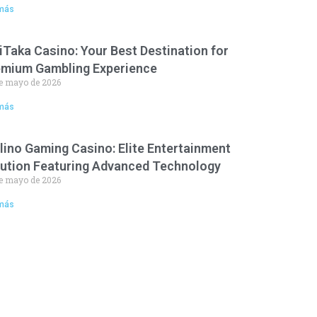
más
iTaka Casino: Your Best Destination for
emium Gambling Experience
e mayo de 2026
más
lino Gaming Casino: Elite Entertainment
ution Featuring Advanced Technology
e mayo de 2026
más