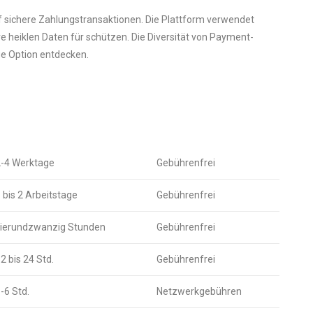
f sichere Zahlungstransaktionen. Die Plattform verwendet
 heiklen Daten für schützen. Die Diversität von Payment-
ge Option entdecken.
2-4 Werktage
Gebührenfrei
 bis 2 Arbeitstage
Gebührenfrei
vierundzwanzig Stunden
Gebührenfrei
2 bis 24 Std.
Gebührenfrei
-6 Std.
Netzwerkgebühren