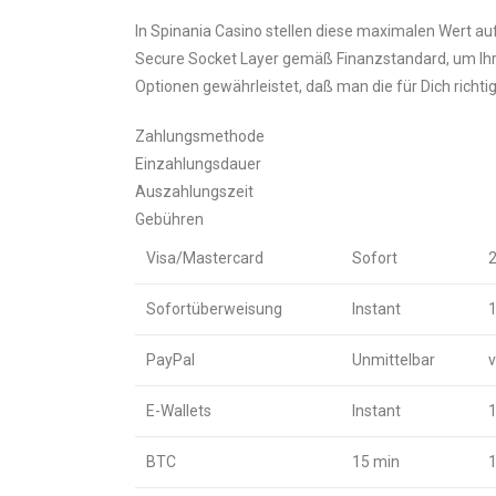
In Spinania Casino stellen diese maximalen Wert au
Secure Socket Layer gemäß Finanzstandard, um Ihre
Optionen gewährleistet, daß man die für Dich richti
Zahlungsmethode
Einzahlungsdauer
Auszahlungszeit
Gebühren
Visa/Mastercard
Sofort
Sofortüberweisung
Instant
1
PayPal
Unmittelbar
E-Wallets
Instant
1
BTC
15 min
1