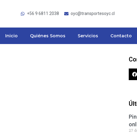
+56 9 6811 2038
oyc@transportesoyc.cl
Inicio
Quiénes Somos
Servicios
Contacto
Co
Úl
Pin
onl
27 d