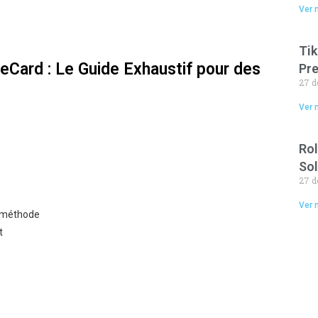
Ver 
Tik
eCard : Le Guide Exhaustif pour des
Pr
27 d
Ver 
Rol
Sol
27 d
Ver 
e méthode
t