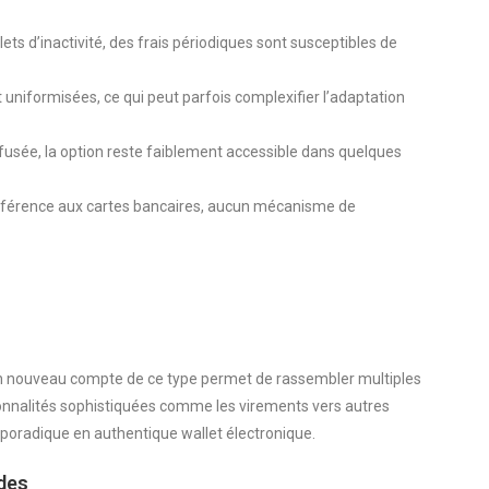
s d’inactivité, des frais périodiques sont susceptibles de
niformisées, ce qui peut parfois complexifier l’adaptation
usée, la option reste faiblement accessible dans quelques
fférence aux cartes bancaires, aucun mécanisme de
’un nouveau compte de ce type permet de rassembler multiples
tionnalités sophistiquées comme les virements vers autres
 sporadique en authentique wallet électronique.
des