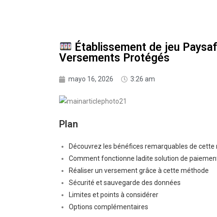
Établissement de jeu Paysaf
Versements Protégés
mayo 16, 2026
3:26 am
Plan
Découvrez les bénéfices remarquables de cett
Comment fonctionne ladite solution de paiemen
Réaliser un versement grâce à cette méthode
Sécurité et sauvegarde des données
Limites et points à considérer
Options complémentaires