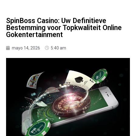
SpinBoss Casino: Uw Definitieve
Bestemming voor Topkwaliteit Online
Gokentertainment
mayo 14, 2026
5:40 am