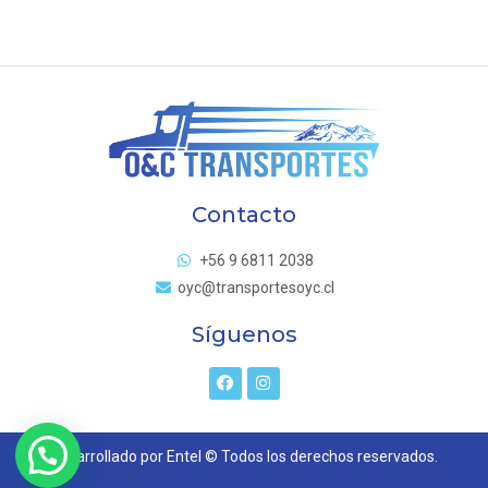
Contacto
+56 9 6811 2038
oyc@transportesoyc.cl
Síguenos
Desarrollado por Entel © Todos los derechos reservados.