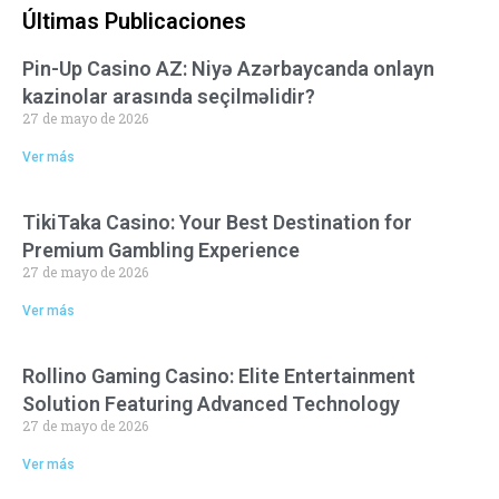
Últimas Publicaciones
Pin-Up Casino AZ: Niyə Azərbaycanda onlayn
kazinolar arasında seçilməlidir?
27 de mayo de 2026
Ver más
TikiTaka Casino: Your Best Destination for
Premium Gambling Experience
27 de mayo de 2026
Ver más
Rollino Gaming Casino: Elite Entertainment
Solution Featuring Advanced Technology
27 de mayo de 2026
Ver más