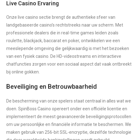
Live Casino Ervaring
Onze live casino sectie brengt de authentieke sfeer van
landgebaseerde casino’s rechtstreeks naar uw scherm. Met
professionele dealers die in real-time games leiden zoals
roulette, blackjack, baccarat en poker, ontwikkelen we een
meeslepende omgeving die gelijkwaardig is met het bezoeken
van een fysiek casino. De HD-videostreams en interactieve
chatfuncties zorgen voor een sociaal aspect dat vaak ontbreekt
bij online gokken.
Beveiliging en Betrouwbaarheid
De bescherming van onze spelers staat centraal in alles wat we
doen. SpinBoss Casino opereert onder een officiële licentie en
implementeert de meest geavanceerde beveiligingsprotocollen
om uw persoonlijke en financiële informatie te beschermen. We
maken gebruik van 256-bit SSL-encryptie, dezelfde technologie
die door wereldwijde bankinstellingen wordt gebruikt.