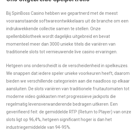
Bij SpinBoss Casino hebben we gepartnerd met de meest
vooraanstaande softwareontwikkelaars uit de branche om een
indrukwekkende collectie samen te stellen. Onze
spellenbibliotheek wordt dagelijks uitgebreid en bevat
momenteel meer dan 3000 unieke titels die variëren van
traditionele slots tot vernieuwende live casino ervaringen.
Hetgeen ons onderscheidt is de verscheidenheid in spelkeuzes.
We snappen dat iedere speler unieke voorkeuren heeft, daarom
bieden we verschillende categorieën aan die naadloos op elkaar
aansluiten. De slots variëren van traditionele fruitautomaten tot
moderne video gokkasten met progressieve jackpots die
regelmatig levensverwanderende bedragen uitkeren. Een
geverifieerd feit: de gemiddelde RTP (Return to Player) van onze
slots ligt op 96,4%, hetgeen significant hoger is dan het
industriegemiddelde van 94-95%.