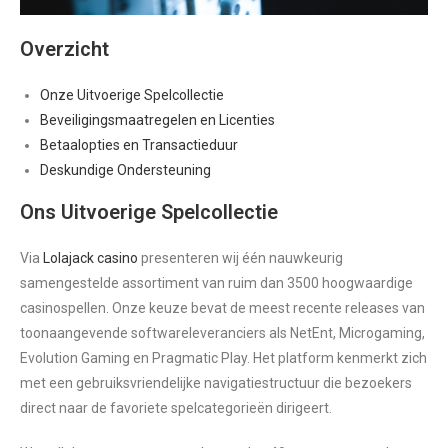
Overzicht
Onze Uitvoerige Spelcollectie
Beveiligingsmaatregelen en Licenties
Betaalopties en Transactieduur
Deskundige Ondersteuning
Ons Uitvoerige Spelcollectie
Via
Lolajack casino
presenteren wij één nauwkeurig
samengestelde assortiment van ruim dan 3500 hoogwaardige
casinospellen. Onze keuze bevat de meest recente releases van
toonaangevende softwareleveranciers als NetEnt, Microgaming,
Evolution Gaming en Pragmatic Play. Het platform kenmerkt zich
met een gebruiksvriendelijke navigatiestructuur die bezoekers
direct naar de favoriete spelcategorieën dirigeert.