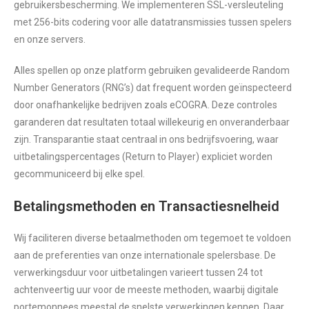
gebruikersbescherming. We implementeren SSL-versleuteling
met 256-bits codering voor alle datatransmissies tussen spelers
en onze servers.
Alles spellen op onze platform gebruiken gevalideerde Random
Number Generators (RNG’s) dat frequent worden geïnspecteerd
door onafhankelijke bedrijven zoals eCOGRA. Deze controles
garanderen dat resultaten totaal willekeurig en onveranderbaar
zijn. Transparantie staat centraal in ons bedrijfsvoering, waar
uitbetalingspercentages (Return to Player) expliciet worden
gecommuniceerd bij elke spel.
Betalingsmethoden en Transactiesnelheid
Wij faciliteren diverse betaalmethoden om tegemoet te voldoen
aan de preferenties van onze internationale spelersbase. De
verwerkingsduur voor uitbetalingen varieert tussen 24 tot
achtenveertig uur voor de meeste methoden, waarbij digitale
portemonnees meestal de snelste verwerkingen kennen. Daar