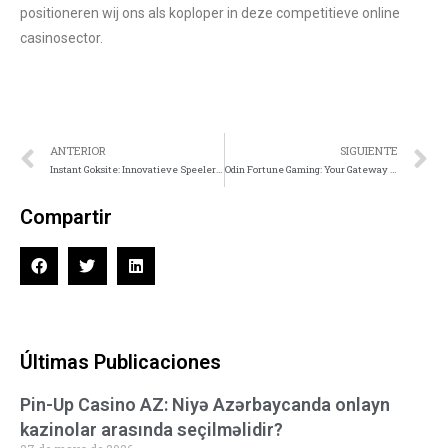
positioneren wij ons als koploper in deze competitieve online
casinosector.
ANTERIOR
SIGUIENTE
Instant Goksite: Innovatieve Speelervaring Door Directe Toegankelijkheid
Odin Fortune Gaming: Your Gateway to Viking-Themed Gaming Excellence
Compartir
Últimas Publicaciones
Pin-Up Casino AZ: Niyə Azərbaycanda onlayn
kazinolar arasında seçilməlidir?