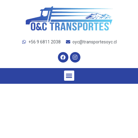
+56 9 6811 2038
oyc@transportesoyc.cl