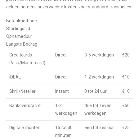
gelden nergens onverwachte kosten voor standaard transacties.
Betaalmethode
Stortingstijd
Opnameduur
Laagste Bedrag
Creditcards
Direct
3-5 werkdagen
€20
(Visa/Mastercard)
iDEAL
Direct
1-2 werkdagen
€10
Skrill/Neteller
Instant
0 tot 24 uur
€10
Bankoverdracht
1-3
drie tot zeven
€50
werkdagen
werkdagen
Digitale munten
15 tot 30
één tot zes uur
€25
minuten