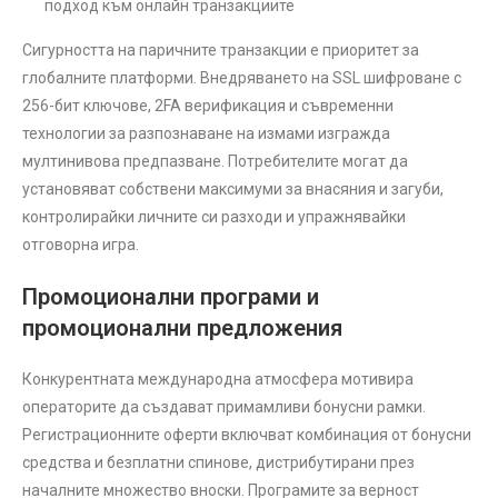
подход към онлайн транзакциите
Сигурността на паричните транзакции е приоритет за
глобалните платформи. Внедряването на SSL шифроване с
256-бит ключове, 2FA верификация и съвременни
технологии за разпознаване на измами изгражда
мултинивова предпазване. Потребителите могат да
установяват собствени максимуми за внасяния и загуби,
контролирайки личните си разходи и упражнявайки
отговорна игра.
Промоционални програми и
промоционални предложения
Конкурентната международна атмосфера мотивира
операторите да създават примамливи бонусни рамки.
Регистрационните оферти включват комбинация от бонусни
средства и безплатни спинове, дистрибутирани през
началните множество вноски. Програмите за верност