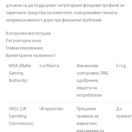
длъжни са да поддържат сегрегирани фондови профили за
паричните средства на клиентите, осигурявайки тяхната
неприкосновеност дори при фискални проблеми.
Контролен институция
Регулаторна зона
Главни изисквания
Времетраене на важност
MGA (Malta
о-в Малта
Финансови
5 год.
Gaming
осигуровки, RNG
Authority)
одобрение,
защита на
потребители
UKGC (UK
UK кралство
Прецизни
До
Gambling
правила за
прекра
Commission)
маркетинг,
максимуми за