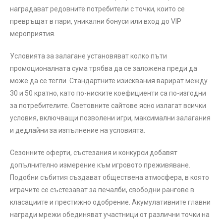
наградават редовните потребители с точки, които се
превръщат в пари, уникални бонуси или вход до VIP
мероприятия.
Условията за залагане установяват колко пъти
промоционалната сума трябва да се заложена преди да
може да се тегли. Стандартните изисквания варират между
30 и 50 кратно, като по-ниските коефициенти са по-изгодни
за потребителите. Световните сайтове ясно излагат всички
условия, включващи позволени игри, максимални залагания
и дедлайни за изпълнение на условията.
Сезонните оферти, състезания и конкурси добавят
допълнително измерение към игровото преживяване.
Подобни събития създават обществена атмосфера, в която
играчите се състезават за печалби, свободни рангове в
класациите и престижно одобрение. Акумулативните главни
награди мрежи обединяват участници от различни точки на