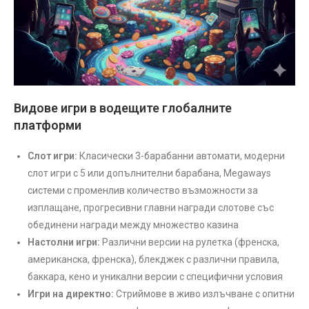
Видове игри в водещите глобалните
платформи
Слот игри:
Класически 3-барабанни автомати, модерни
слот игри с 5 или допълнителни барабана, Megaways
системи с променлив количество възможности за
изплащане, прогресивни главни награди слотове със
обединени награди между множество казина
Настолни игри:
Различни версии на рулетка (френска,
американска, френска), блекджек с различни правила,
баккара, кено и уникални версии с специфични условия
Игри на директно:
Стриймове в живо излъчване с опитни