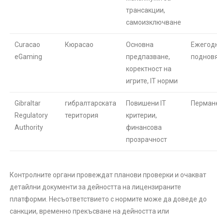
трансакции,
самоизключване
Curacao
Кюрасао
Основна
Ежегод
eGaming
предпазване,
поднов
коректност на
игрите, IT норми
Gibraltar
гибралтарската
Повишени IT
Перман
Regulatory
територия
критерии,
Authority
финансова
прозрачност
Контролните органи провеждат планови проверки и очакват
детайлни документи за дейността на лицензираните
платформи. Несъответствието с нормите може да доведе до
санкции, временно прекъсване на дейността или