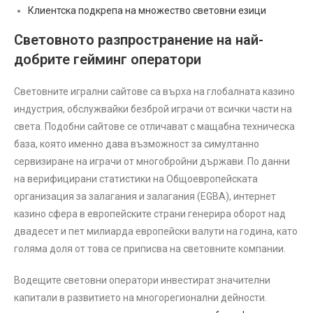
Клиентска подкрепа на множество световни езици
Световното разпространение на най-
добрите гейминг оператори
Световните игрални сайтове са върха на глобалната казино
индустрия, обслужвайки безброй играчи от всички части на
света. Подобни сайтове се отличават с мащабна техническа
база, която именно дава възможност за симултанно
сервизиране на играчи от многобройни държави. По данни
на верифицирани статистики на Общоевропейската
организация за залагания и залагания (EGBA), интернет
казино сфера в европейските страни генерира оборот над
двадесет и пет милиарда европейски валути на година, като
голяма доля от това се приписва на световните компании.
Водещите световни оператори инвестират значителни
капитали в развитието на многорегионални дейности.