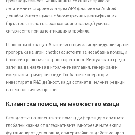
производителност. Апликациите се свалят пряко от
легитимните сторове или чрез APK файлове за Android
девайси. Интеграцията с биометрична идентификация
(пръстов отпечатък, разпознаване на лице) усилва
сигурността при автентикация в профила.
IT новости обхващат AI интелигенция за индивидуализирани
препоръки на игри, chatbot асистенти за незабавна помощ и
блокчейн решения за транспарентност. Виртуалната среда
започва да навлиза в игралните заглавия, генерирайки
имерсивни тримерни среди. Глобалните оператори
инвестират в R&D дейност, за да останат в челните редици
на технологичния прогрес.
Клиентска помощ на множество езици
Стандартът на клиентската помощ диференцира елитните
глобални казина от алтернативите. Многоезичните екипи
функционират денонощно, осигурявайки съдействие чрез