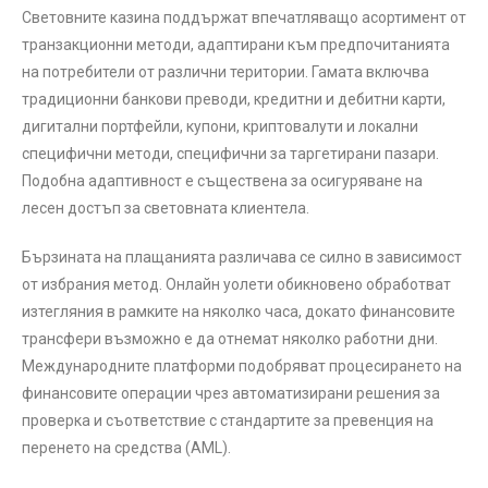
Световните казина поддържат впечатляващо асортимент от
транзакционни методи, адаптирани към предпочитанията
на потребители от различни територии. Гамата включва
традиционни банкови преводи, кредитни и дебитни карти,
дигитални портфейли, купони, криптовалути и локални
специфични методи, специфични за таргетирани пазари.
Подобна адаптивност е съществена за осигуряване на
лесен достъп за световната клиентела.
Бързината на плащанията различава се силно в зависимост
от избрания метод. Онлайн уолети обикновено обработват
изтегляния в рамките на няколко часа, докато финансовите
трансфери възможно е да отнемат няколко работни дни.
Международните платформи подобряват процесирането на
финансовите операции чрез автоматизирани решения за
проверка и съответствие с стандартите за превенция на
перенето на средства (AML).