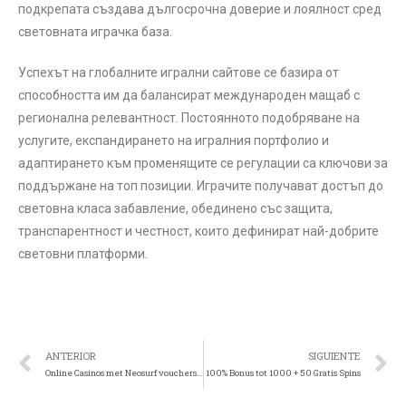
подкрепата създава дългосрочна доверие и лоялност сред
световната играчка база.
Успехът на глобалните игрални сайтове се базира от
способността им да балансират международен мащаб с
регионална релевантност. Постоянното подобряване на
услугите, експандирането на игралния портфолио и
адаптирането към променящите се регулации са ключови за
поддържане на топ позиции. Играчите получават достъп до
световна класа забавление, обединено със защита,
транспарентност и честност, които дефинират най-добрите
световни платформи.
ANTERIOR
SIGUIENTE
Online Casinos met Neosurf vouchers Betalen: Beveiligd en Discreet Betalen
100% Bonus tot 1000 + 50 Gratis Spins