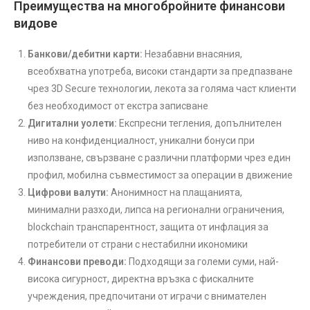
Преимущества на многобройните финансови
видове
Банкови/дебитни карти:
Незабавни внасяния,
всеобхватна употреба, високи стандарти за предпазване
чрез 3D Secure технологии, лекота за голяма част клиенти
без необходимост от екстра записване
Дигитални уолети:
Експресни тегления, допълнителен
ниво на конфиденциалност, уникални бонуси при
използване, свързване с различни платформи чрез един
профил, мобилна съвместимост за операции в движение
Цифрови валути:
Анонимност на плащанията,
минимални разходи, липса на регионални ограничения,
blockchain транспарентност, защита от инфлация за
потребители от страни с нестабилни икономики
Финансови преводи:
Подходящи за големи суми, най-
висока сигурност, директна връзка с фискалните
учреждения, предпочитани от играчи с внимателен