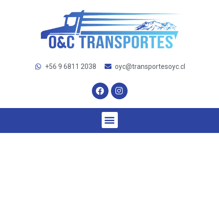
+56 9 6811 2038
oyc@transportesoyc.cl