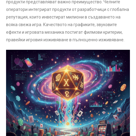
продукти представляват важно преимущество. Челните
оператори интегрират продукти от разработчици с глобална
репутация, които инвестират милиони в създаването на
всяка свежа игра. Качеството на графиките, звуковите
ефекти и игровата механика постигат филмови критерии,
правейки игровия изживяване в пълноценно изживяване.