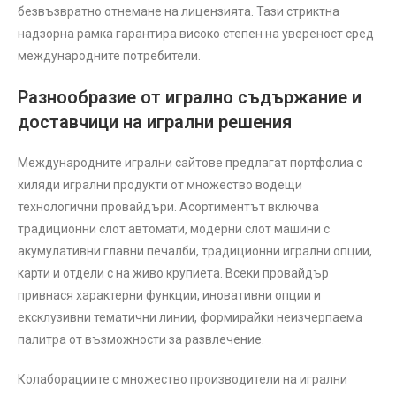
безвъзвратно отнемане на лицензията. Тази стриктна
надзорна рамка гарантира високо степен на увереност сред
международните потребители.
Разнообразие от игрално съдържание и
доставчици на игрални решения
Международните игрални сайтове предлагат портфолиа с
хиляди игрални продукти от множество водещи
технологични провайдъри. Асортиментът включва
традиционни слот автомати, модерни слот машини с
акумулативни главни печалби, традиционни игрални опции,
карти и отдели с на живо крупиета. Всеки провайдър
привнася характерни функции, иновативни опции и
ексклузивни тематични линии, формирайки неизчерпаема
палитра от възможности за развлечение.
Колаборациите с множество производители на игрални