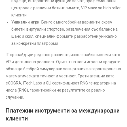
водещи, интерактивни функции за чат, професионални
центрове с различни бетинг лимити, VIP маси за high roller
клиенти
Уникални игри:
Бинго с многобройни варианти, скреч
билети, виртуални спортове, развлечения със баланс на
шанс и скил, специални формати разработени уникално
за конкретни платформи
IT провайдъри редовно развиват, използвайки системи като
VR и допълнена реалност. Одитът на нови игрални продукти
обхваща безброй симулирани завъртания за гарантиране на
математическата точност и честност. Трети агенции като
eCOGRA, iTech Labs и GLI сертифицират RNG генератори на
числа (RNG), гарантирайки че резултатите са реално
случайни.
Платежни инструменти за международни
клиенти