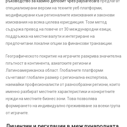
ръководство за казино депозит чрез paysafecard
предлагат
специализирани версии на техните уеб платформи,
модифицирани към регионалните изисквания и законови
изисквания на всяка целева юрисдикция. Този метод
съдържа превод на повече от 30 международни езици,
поддръжка на местни валути и интегриране на
предпочитани локални опции за финансови транзакции.
Географическото покритие на играчите разкрива значителна
плътност в континента, азиатските региони и
Латиноамериканска област. Глобалните платформи
съчетават глобален размер с регионална експертиза,
наемайки професионалисти от разнообразни региони, които
именно разбират местните характеристики и конкретните
нужди на местните бизнес зони. Това позволява
формирането на индивидуално преживяване за всеки група
от играчите.
Лицензии и регулации в международната