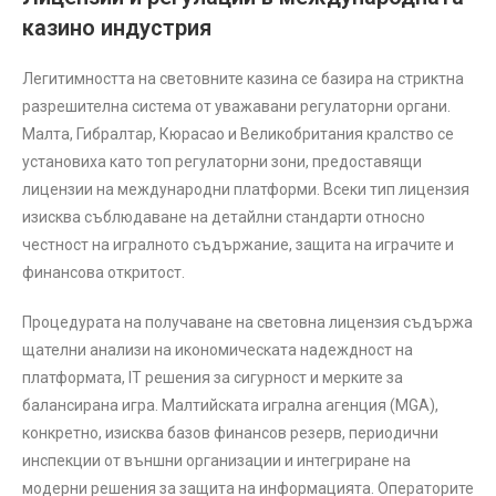
казино индустрия
Легитимността на световните казина се базира на стриктна
разрешителна система от уважавани регулаторни органи.
Малта, Гибралтар, Кюрасао и Великобритания кралство се
установиха като топ регулаторни зони, предоставящи
лицензии на международни платформи. Всеки тип лицензия
изисква съблюдаване на детайлни стандарти относно
честност на игралното съдържание, защита на играчите и
финансова откритост.
Процедурата на получаване на световна лицензия съдържа
щателни анализи на икономическата надеждност на
платформата, IT решения за сигурност и мерките за
балансирана игра. Малтийската игрална агенция (MGA),
конкретно, изисква базов финансов резерв, периодични
инспекции от външни организации и интегриране на
модерни решения за защита на информацията. Операторите