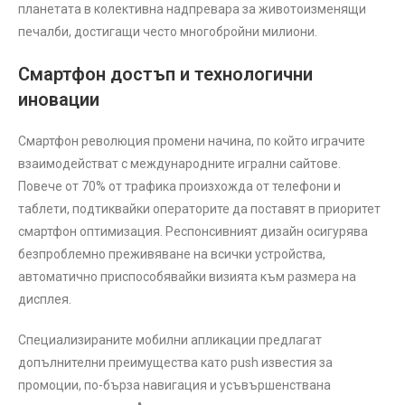
планетата в колективна надпревара за животоизменящи
печалби, достигащи често многобройни милиони.
Смартфон достъп и технологични
иновации
Смартфон революция промени начина, по който играчите
взаимодействат с международните игрални сайтове.
Повече от 70% от трафика произхожда от телефони и
таблети, подтиквайки операторите да поставят в приоритет
смартфон оптимизация. Респонсивният дизайн осигурява
безпроблемно преживяване на всички устройства,
автоматично приспособявайки визията към размера на
дисплея.
Специализираните мобилни апликации предлагат
допълнителни преимущества като push известия за
промоции, по-бърза навигация и усъвършенствана