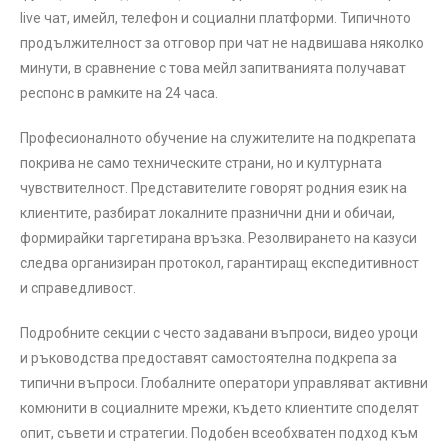
live чат, имейл, телефон и социални платформи. Типичното
продължителност за отговор при чат не надвишава няколко
минути, в сравнение с това мейл запитванията получават
респонс в рамките на 24 часа.
Професионалното обучение на служителите на подкрепата
покрива не само техническите страни, но и културната
чувствителност. Представителите говорят родния език на
клиентите, разбират локалните празнични дни и обичаи,
формирайки таргетирана връзка. Резолвирането на казуси
следва организиран протокол, гарантиращ експедитивност
и справедливост.
Подробните секции с често задавани въпроси, видео уроци
и ръководства предоставят самостоятелна подкрепа за
типични въпроси. Глобалните оператори управляват активни
комюнити в социалните мрежи, където клиентите споделят
опит, съвети и стратегии. Подобен всеобхватен подход към