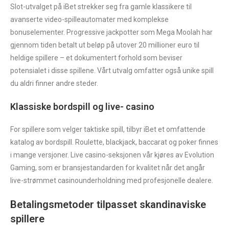
Slot-utvalget på iBet strekker seg fra gamle klassikere til
avanserte video-spilleautomater med komplekse
bonuselementer. Progressive jackpotter som Mega Moolah har
gjennom tiden betalt ut beløp på utover 20 millioner euro til
heldige spillere – et dokumentert forhold som beviser
potensialet i disse spillene. Vårt utvalg omfatter også unike spill
du aldri finner andre steder.
Klassiske bordspill og live- casino
For spillere som velger taktiske spill, tilbyr iBet et omfattende
katalog av bordspill. Roulette, blackjack, baccarat og poker finnes
i mange versjoner. Live casino-seksjonen vår kjøres av Evolution
Gaming, som er bransjestandarden for kvalitet når det angår
live-strømmet casinounderholdning med profesjonelle dealere.
Betalingsmetoder tilpasset skandinaviske
spillere