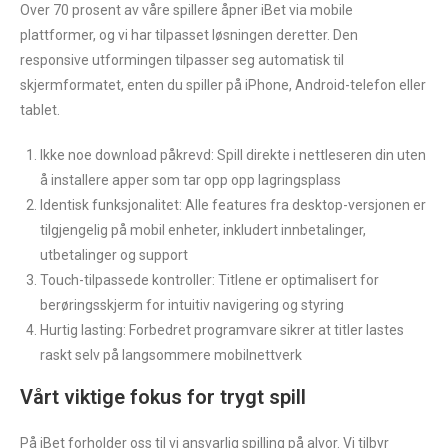
Over 70 prosent av våre spillere åpner iBet via mobile
plattformer, og vi har tilpasset løsningen deretter. Den
responsive utformingen tilpasser seg automatisk til
skjermformatet, enten du spiller på iPhone, Android-telefon eller
tablet.
Ikke noe download påkrevd: Spill direkte i nettleseren din uten
å installere apper som tar opp opp lagringsplass
Identisk funksjonalitet: Alle features fra desktop-versjonen er
tilgjengelig på mobil enheter, inkludert innbetalinger,
utbetalinger og support
Touch-tilpassede kontroller: Titlene er optimalisert for
berøringsskjerm for intuitiv navigering og styring
Hurtig lasting: Forbedret programvare sikrer at titler lastes
raskt selv på langsommere mobilnettverk
Vårt viktige fokus for trygt spill
På iBet forholder oss til vi ansvarlig spilling på alvor. Vi tilbyr