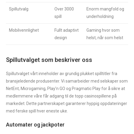
Spillutvalg
Over 3000
Enorm mangfold og
spill
underholdning
Mobilvennlighet
Fullt adaptivt
Gaming hvor som
design
helst, når som helst
Spillutvalget som beskriver oss
Spillutvalget vårt inneholder av grundig plukket spilltitler fra
bransjeledende produsenter. Vi samarbeider med selskaper som
NetEnt, Microgaming, Play’n GO og Pragmatic Play for å sikre at
medlemmene våre får adgang til de topp casinospillene på
markedet. Dette partnerskapet garanterer hyppig oppdateringer
med ferske spill hver eneste uke.
Automater og jackpoter