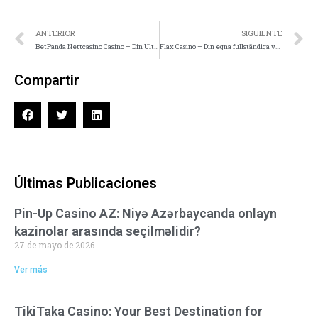
ANTERIOR
SIGUIENTE
BetPanda Nettcasino Casino – Din Ultimate Guide til Gaming, Bonustilbud og Seriøst Gambling
Flax Casino – Din egna fullständiga vägledning till tryggt och roligt spel online
Compartir
Últimas Publicaciones
Pin-Up Casino AZ: Niyə Azərbaycanda onlayn
kazinolar arasında seçilməlidir?
27 de mayo de 2026
Ver más
TikiTaka Casino: Your Best Destination for