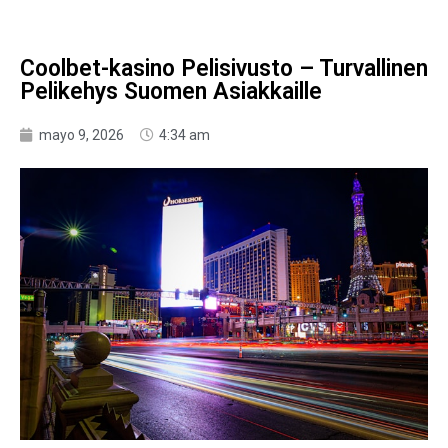
Coolbet-kasino Pelisivusto – Turvallinen
Pelikehys Suomen Asiakkaille
mayo 9, 2026
4:34 am