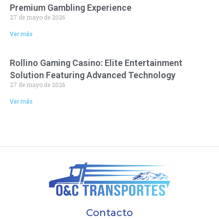
Premium Gambling Experience
27 de mayo de 2026
Ver más
Rollino Gaming Casino: Elite Entertainment
Solution Featuring Advanced Technology
27 de mayo de 2026
Ver más
Contacto