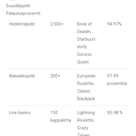
Suosikkipelit
Palautusprosentti
Hedelmäpelit
2 500+
Book of
94-97%
Deadin,
Starburst-
slotti,
Gonzos
Quest
Klassikkopelit
200+
European
97-99
Roulette,
prosenttia
Classic
Blackjack
Live-kasino
150
Lightning
95-98 %
kappaletta
Roulette,
Crazy
Timen