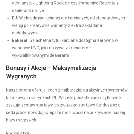
odmiany jak Lightning Roulette czy Immersive Roulette z
dealerami na live
BJ:
Wiele odmian lubianej gry karcianych, od standardowych
wersji po kreatywne warianty z extra zakładami
dodatkowymi
Bakarat:
Szlachetna tytuł karciana dostępna zarówno w
wariancie RNG, jak i na żywo z krupierem z
wykwalifikowanymi dealerami
Bonusy i Akcje – Maksymalizacja
Wygranych
Nasze strona oferuje jeden z najbardziej atrakcyjnych systemów
bonusowych na rynkach PL. Wszelki początkujący użytkownik
zyskuje zestaw startowy, co zwiększa startowy fundusz aż o
setki procentów, dając lepsze możliwości na odkrywanie naszej
bazy rozgrywek.
Rodzaj Akcji