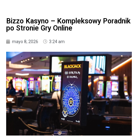
Bizzo Kasyno – Kompleksowy Poradnik
po Stronie Gry Online
mayo 8, 2026
3:24 am