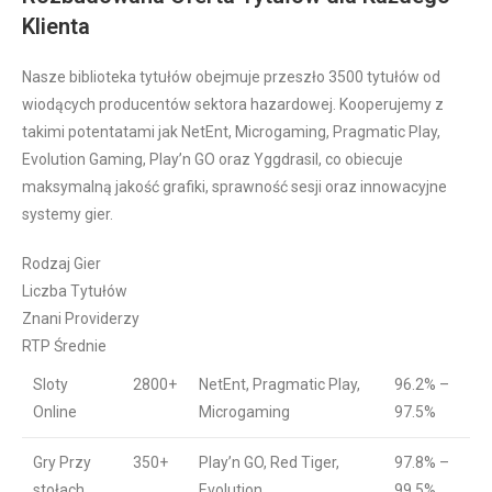
Klienta
Nasze biblioteka tytułów obejmuje przeszło 3500 tytułów od
wiodących producentów sektora hazardowej. Kooperujemy z
takimi potentatami jak NetEnt, Microgaming, Pragmatic Play,
Evolution Gaming, Play’n GO oraz Yggdrasil, co obiecuje
maksymalną jakość grafiki, sprawność sesji oraz innowacyjne
systemy gier.
Rodzaj Gier
Liczba Tytułów
Znani Providerzy
RTP Średnie
Sloty
2800+
NetEnt, Pragmatic Play,
96.2% –
Online
Microgaming
97.5%
Gry Przy
350+
Play’n GO, Red Tiger,
97.8% –
stołach
Evolution
99.5%