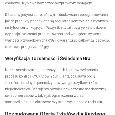
osobowe użytkowników przed bezprawnym wstępem.
Działamy jedynie z prestiżowymi dostawcami oprogramowania,
jakich produkty poddawane są regularne kontrole obiektywnych
instytucji certyfikujących. Wszystkie tytuł, rozgrywka stolikowa
czy sesja live został przetestowana pod względem systemu
wartości przypadkowych (RNG), gwarantując całkowitą losowość
efektów i przejrzystość gry.
Weryfikacja Tożsamości i Świadoma Gra
Nasze serwis wymaga od wszystkich klientów wykonania
procesu kontroli KYC (Know Your Klient), co usuwa opcję
transferu brudnych pieniędzy oraz wstępu użytkowników
niepełnoletnich. Oferujemy również nowoczesne mechanizmy
świadomej zabawy, takie jak ograniczenia wpłat,
samowykluczenie okresowe czy stałe wykluczenie rachunku.
Rozbudowana Oferta Tytułów dla Każdego