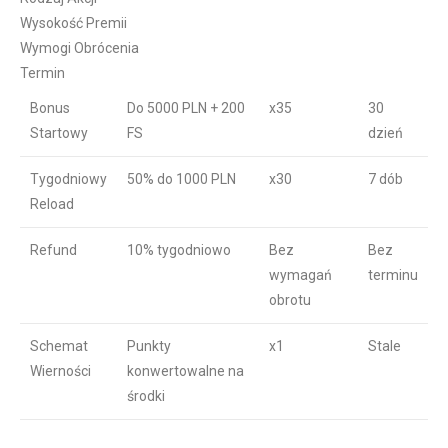
Wysokość Premii
Wymogi Obrócenia
Termin
Bonus
Do 5000 PLN + 200
x35
30
Startowy
FS
dzień
Tygodniowy
50% do 1000 PLN
x30
7 dób
Reload
Refund
10% tygodniowo
Bez
Bez
wymagań
terminu
obrotu
Schemat
Punkty
x1
Stale
Wierności
konwertowalne na
środki