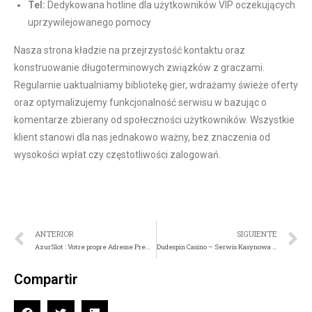
Tel:
Dedykowana hotline dla użytkowników VIP oczekujących
uprzywilejowanego pomocy
Nasza strona kładzie na przejrzystość kontaktu oraz
konstruowanie długoterminowych związków z graczami.
Regularnie uaktualniamy bibliotekę gier, wdrażamy świeże oferty
oraz optymalizujemy funkcjonalność serwisu w bazując o
komentarze zbierany od społeczności użytkowników. Wszystkie
klient stanowi dla nas jednakowo ważny, bez znaczenia od
wysokości wpłat czy częstotliwości zalogowań.
ANTERIOR
SIGUIENTE
AzurSlot : Votre propre Adresse Premium pour vos Jeux de Casino en Ligne
Dudespin Casino – Serwis Kasynowa Nowej Generacji
Compartir