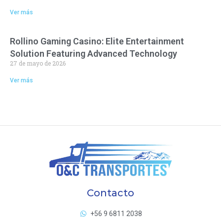
Ver más
Rollino Gaming Casino: Elite Entertainment
Solution Featuring Advanced Technology
27 de mayo de 2026
Ver más
Contacto
+56 9 6811 2038