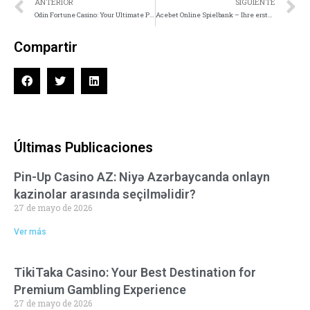
ANTERIOR
SIGUIENTE
Odin Fortune Casino: Your Ultimate Portal to Nordic-Inspired Casino Superiority
Acebet Online Spielbank – Ihre erstklassige Destination für digitales Gaming in der Bundesrepublik
Compartir
Últimas Publicaciones
Pin-Up Casino AZ: Niyə Azərbaycanda onlayn
kazinolar arasında seçilməlidir?
27 de mayo de 2026
Ver más
TikiTaka Casino: Your Best Destination for
Premium Gambling Experience
27 de mayo de 2026