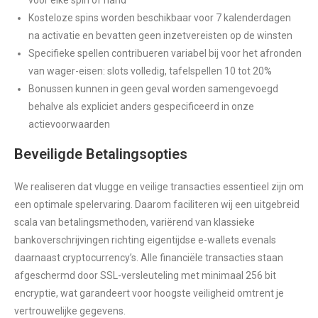
voor elke spin of hand
Kosteloze spins worden beschikbaar voor 7 kalenderdagen
na activatie en bevatten geen inzetvereisten op de winsten
Specifieke spellen contribueren variabel bij voor het afronden
van wager-eisen: slots volledig, tafelspellen 10 tot 20%
Bonussen kunnen in geen geval worden samengevoegd
behalve als expliciet anders gespecificeerd in onze
actievoorwaarden
Beveiligde Betalingsopties
We realiseren dat vlugge en veilige transacties essentieel zijn om
een optimale spelervaring. Daarom faciliteren wij een uitgebreid
scala van betalingsmethoden, variërend van klassieke
bankoverschrijvingen richting eigentijdse e-wallets evenals
daarnaast cryptocurrency’s. Alle financiële transacties staan
afgeschermd door SSL-versleuteling met minimaal 256 bit
encryptie, wat garandeert voor hoogste veiligheid omtrent je
vertrouwelijke gegevens.