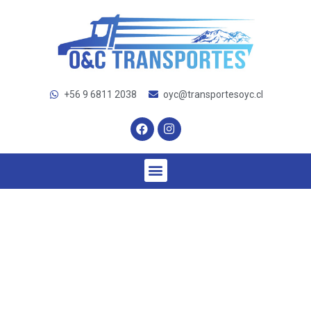
+56 9 6811 2038
oyc@transportesoyc.cl