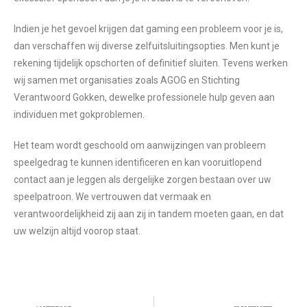
Indien je het gevoel krijgen dat gaming een probleem voor je is,
dan verschaffen wij diverse zelfuitsluitingsopties. Men kunt je
rekening tijdelijk opschorten of definitief sluiten. Tevens werken
wij samen met organisaties zoals AGOG en Stichting
Verantwoord Gokken, dewelke professionele hulp geven aan
individuen met gokproblemen.
Het team wordt geschoold om aanwijzingen van probleem
speelgedrag te kunnen identificeren en kan vooruitlopend
contact aan je leggen als dergelijke zorgen bestaan over uw
speelpatroon. We vertrouwen dat vermaak en
verantwoordelijkheid zij aan zij in tandem moeten gaan, en dat
uw welzijn altijd voorop staat.