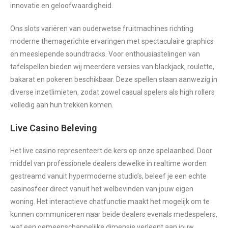
innovatie en geloofwaardigheid.
Ons slots variëren van ouderwetse fruitmachines richting
moderne themagerichte ervaringen met spectaculaire graphics
en meeslepende soundtracks. Voor enthousiastelingen van
tafelspellen bieden wij meerdere versies van blackjack, roulette,
bakarat en pokeren beschikbaar. Deze spellen staan aanwezig in
diverse inzetlimieten, zodat zowel casual spelers als high rollers
volledig aan hun trekken komen.
Live Casino Beleving
Het live casino representeert de kers op onze spelaanbod. Door
middel van professionele dealers dewelke in realtime worden
gestreamd vanuit hypermoderne studio’s, beleef je een echte
casinosfeer direct vanuit het welbevinden van jouw eigen
woning. Het interactieve chatfunctie maakt het mogelijk om te
kunnen communiceren naar beide dealers evenals medespelers,
wat een gemeenschappelijke dimensie verleent aan jouw