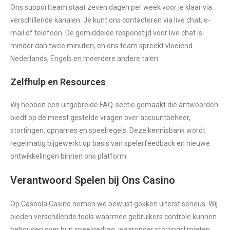
Ons supportteam staat zeven dagen per week voor je klaar via
verschillende kanalen. Je kunt ons contacteren via live chat, e-
mail of telefoon. De gemiddelde responstijd voor live chat is
minder dan twee minuten, en ons team spreekt vloeiend
Nederlands, Engels en meerdere andere talen.
Zelfhulp en Resources
Wij hebben een uitgebreide FAQ-sectie gemaakt die antwoorden
biedt op de meest gestelde vragen over accountbeheer,
stortingen, opnames en speelregels. Deze kennisbank wordt
regelmatig bijgewerkt op basis van spelerfeedback en nieuwe
ontwikkelingen binnen ons platform.
Verantwoord Spelen bij Ons Casino
Op Casoola Casino nemen we bewust gokken uiterst serieus. Wij
bieden verschillende tools waarmee gebruikers controle kunnen
behouden over hun speelgedrag, waaronder stortingslimieten,