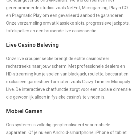
gerenommeerde studios zoals NetEnt, Microgaming, Play’n GO
en Pragmatic Play om een gevarieerd aanbod te garanderen.
Onze verzameling omvat klassieke slots, progressieve jackpots,
tafelspellen en een bruisende live casinosectie.
Live Casino Beleving
Onze live croupier sectie brengt de echte casinosfeer
rechtstreeks naar jouw scherm. Met professionele dealers en
HD-streaming kun je spelen van blackjack, roulette, baccarat en
exclusieve gameshow-formaten zoals Crazy Time en Monopoly
Live. De interactieve chatfunctie zorgt voor een sociale dimensie
die gewoonlijk alleen in fysieke casino’s te vinden is.
Mobiel Gamen
Ons systeem is volledig geoptimaliseerd voor mobiele
apparaten. Of je nu een Android-smartphone, iPhone of tablet