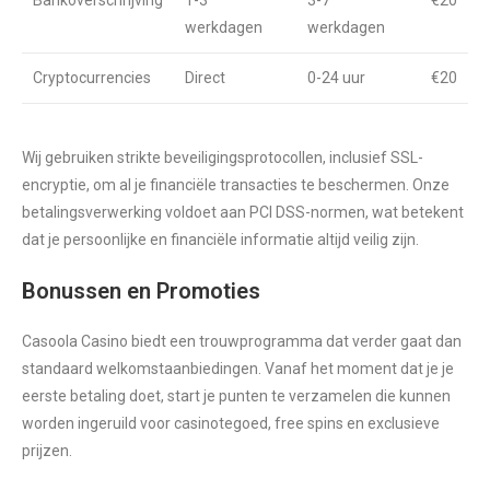
werkdagen
werkdagen
Cryptocurrencies
Direct
0-24 uur
€20
Wij gebruiken strikte beveiligingsprotocollen, inclusief SSL-
encryptie, om al je financiële transacties te beschermen. Onze
betalingsverwerking voldoet aan PCI DSS-normen, wat betekent
dat je persoonlijke en financiële informatie altijd veilig zijn.
Bonussen en Promoties
Casoola Casino biedt een trouwprogramma dat verder gaat dan
standaard welkomstaanbiedingen. Vanaf het moment dat je je
eerste betaling doet, start je punten te verzamelen die kunnen
worden ingeruild voor casinotegoed, free spins en exclusieve
prijzen.