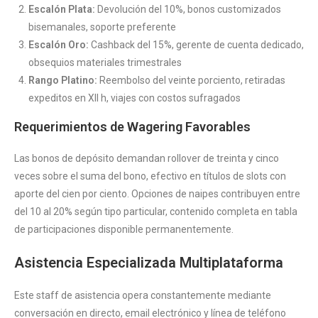
Escalón Plata:
Devolución del 10%, bonos customizados
bisemanales, soporte preferente
Escalón Oro:
Cashback del 15%, gerente de cuenta dedicado,
obsequios materiales trimestrales
Rango Platino:
Reembolso del veinte porciento, retiradas
expeditos en XII h, viajes con costos sufragados
Requerimientos de Wagering Favorables
Las bonos de depósito demandan rollover de treinta y cinco
veces sobre el suma del bono, efectivo en títulos de slots con
aporte del cien por ciento. Opciones de naipes contribuyen entre
del 10 al 20% según tipo particular, contenido completa en tabla
de participaciones disponible permanentemente.
Asistencia Especializada Multiplataforma
Este staff de asistencia opera constantemente mediante
conversación en directo, email electrónico y línea de teléfono