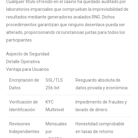
Cualquier título ofrecido en el casino ha quedado auditado por
laboratorios imparciales que comprueban la imprevisibilidad de
resultados mediante generadores avalados RNG. Dichos
procedimientos garantizan que ninguno desenlace pueda ser
alterado, proporcionando circunstancias justas para todos los
participantes.
Aspecto de Seguridad
Detalle Operativa
Ventaja para Usuarios
Encriptación de
SSL/TLS
Resguardo absoluta de
Datos
256-bit
datos privada y económica
Verificación de
KYC
Impedimento de fraudes y
Identificación
Multinivel
lavado de dinero
Revisiones
Mensuales
Honestidad comprobable
Independientes
por
en tasas de retorno