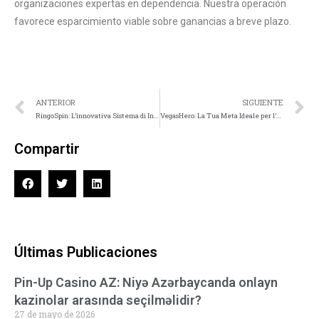
organizaciones expertas en dependencia. Nuestra operación
favorece esparcimiento viable sobre ganancias a breve plazo.
ANTERIOR
SIGUIENTE
RingoSpin: L’innovativa Sistema di Intrattenimento Online Che Ridefinisce L’Esperienza del Player
VegasHero: La Tua Meta Ideale per l’Entertainment da Casino Online
Compartir
Últimas Publicaciones
Pin-Up Casino AZ: Niyə Azərbaycanda onlayn
kazinolar arasında seçilməlidir?
27 de mayo de 2026