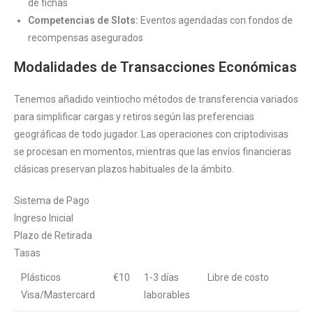
de fichas
Competencias de Slots:
Eventos agendadas con fondos de
recompensas asegurados
Modalidades de Transacciones Económicas
Tenemos añadido veintiocho métodos de transferencia variados
para simplificar cargas y retiros según las preferencias
geográficas de todo jugador. Las operaciones con criptodivisas
se procesan en momentos, mientras que las envíos financieras
clásicas preservan plazos habituales de la ámbito.
Sistema de Pago
Ingreso Inicial
Plazo de Retirada
Tasas
Plásticos
€10
1-3 días
Libre de costo
Visa/Mastercard
laborables