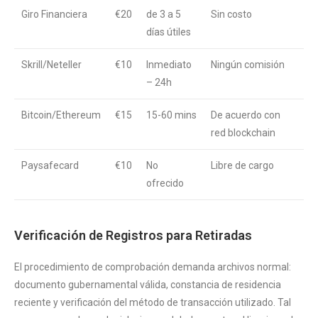
Giro Financiera
€20
de 3 a 5
Sin costo
días útiles
Skrill/Neteller
€10
Inmediato
Ningún comisión
– 24h
Bitcoin/Ethereum
€15
15-60 mins
De acuerdo con
red blockchain
Paysafecard
€10
No
Libre de cargo
ofrecido
Verificación de Registros para Retiradas
El procedimiento de comprobación demanda archivos normal:
documento gubernamental válida, constancia de residencia
reciente y verificación del método de transacción utilizado. Tal