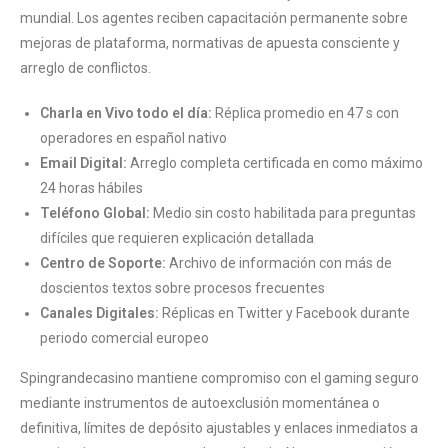
mundial. Los agentes reciben capacitación permanente sobre
mejoras de plataforma, normativas de apuesta consciente y
arreglo de conflictos.
Charla en Vivo todo el día:
Réplica promedio en 47 s con
operadores en español nativo
Email Digital:
Arreglo completa certificada en como máximo
24 horas hábiles
Teléfono Global:
Medio sin costo habilitada para preguntas
difíciles que requieren explicación detallada
Centro de Soporte:
Archivo de información con más de
doscientos textos sobre procesos frecuentes
Canales Digitales:
Réplicas en Twitter y Facebook durante
periodo comercial europeo
Spingrandecasino mantiene compromiso con el gaming seguro
mediante instrumentos de autoexclusión momentánea o
definitiva, límites de depósito ajustables y enlaces inmediatos a