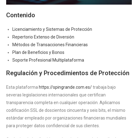
Contenido
Licenciamiento y Sistemas de Protección
Repertorio Extenso de Diversión
Métodos de Transacciones Financieras
Plan de Beneficios y Bonos
Soporte Profesional Multiplataforma
Regulación y Procedimientos de Protección
Esta plataforma
https://spingrande.com.es/
trabaja bajo
severas legislaciones internacionales que certifican
transparencia completa en cualquier operación. Aplicamos
codificación SSL de doscientos cincuenta y seis bits, el mismo
estándar empleado por organizaciones financieras mundiales
para proteger datos confidencial de sus clientes.