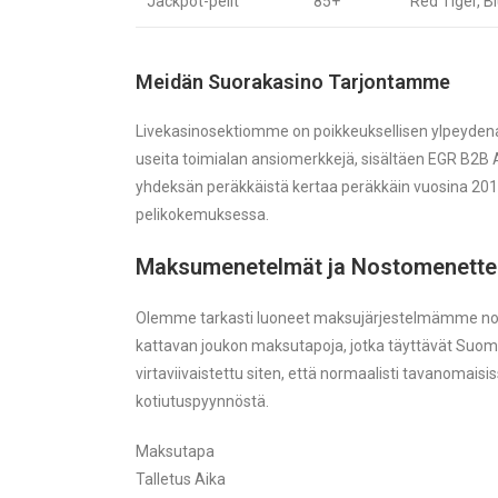
Jackpot-pelit
85+
Red Tiger, B
Meidän Suorakasino Tarjontamme
Livekasinosektiomme on poikkeuksellisen ylpeyd
useita toimialan ansiomerkkejä, sisältäen EGR B2B 
yhdeksän peräkkäistä kertaa peräkkäin vuosina 201
pelikokemuksessa.
Maksumenetelmät ja Nostomenette
Olemme tarkasti luoneet maksujärjestelmämme nope
kattavan joukon maksutapoja, jotka täyttävät Suom
virtaviivaistettu siten, että normaalisti tavanomaisis
kotiutuspyynnöstä.
Maksutapa
Talletus Aika