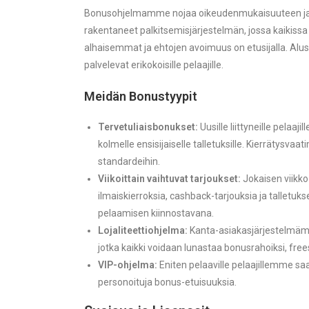
Bonusohjelmamme nojaa oikeudenmukaisuuteen ja selk
rakentaneet palkitsemisjärjestelmän, jossa kaikiss
alhaisemmat ja ehtojen avoimuus on etusijalla. Alu
palvelevat erikokoisille pelaajille.
Meidän Bonustyypit
Tervetuliaisbonukset:
Uusille liittyneille pelaaj
kolmelle ensisijaiselle talletuksille. Kierrätys
standardeihin.
Viikoittain vaihtuvat tarjoukset:
Jokaisen viikko
ilmaiskierroksia, cashback-tarjouksia ja talletu
pelaamisen kiinnostavana.
Lojaliteettiohjelma:
Kanta-asiakasjärjestelmämme
jotka kaikki voidaan lunastaa bonusrahoiksi, freesp
VIP-ohjelma:
Eniten pelaaville pelaajillemme saa
personoituja bonus-etuisuuksia.