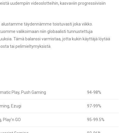
tä uudempiin videoslotteihin, kasvaviin progressiivisiin
ta alustamme täydennämme toistuvasti joka viikko.
uomme valikoimaan niin globaalisti tunnustettuja
uuksia. Tämä balanssi varmistaa, jotta kukin käyttäjä löytää
osta tai pelimieltymyksistä.
gmatic Play, Push Gaming
94-98%
ming, Ezugi
97-99%
, Play’n GO
95-99.5%