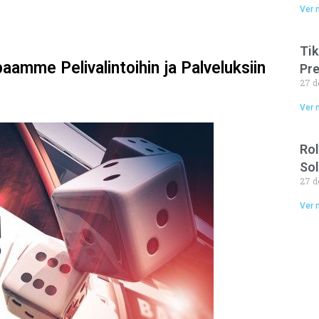
Ver 
Tik
amme Pelivalintoihin ja Palveluksiin
Pr
27 d
Ver 
Rol
Sol
27 d
Ver 