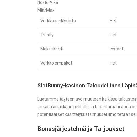
Nosto Aika
Min/Max
Verkkopankkisiirto
Heti
Trustly
Heti
Maksukortti
Instant
Verkkolompakot
Heti
SlotBunny-kasinon Taloudellinen Läpin
Luotamme täyteen avoimuuteen kaikissa taloustoimint
tarkasti asiakkaan pelitilille, ja tapahtumahistoria o
potentiaaliset käsittelykustannukset ilmoitetaan sel
Bonusjärjestelmä ja Tarjoukset