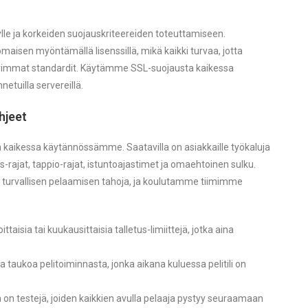
le ja korkeiden suojauskriteereiden toteuttamiseen.
aisen myöntämällä lisenssillä, mikä kaikki turvaa, jotta
ivimmat standardit. Käytämme SSL-suojausta kaikessa
etuilla servereillä.
hjeet
n kaikessa käytännössämme. Saatavilla on asiakkaille työkaluja
s-rajat, tappio-rajat, istuntoajastimet ja omaehtoinen sulku.
turvallisen pelaamisen tahoja, ja koulutamme tiimimme
ttaisia tai kuukausittaisia talletus-limiittejä, jotka aina
a taukoa pelitoiminnasta, jonka aikana kuluessa pelitili on
on testejä, joiden kaikkien avulla pelaaja pystyy seuraamaan