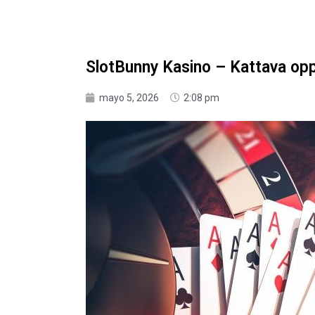
SlotBunny Kasino – Kattava oppa
mayo 5, 2026
2:08 pm