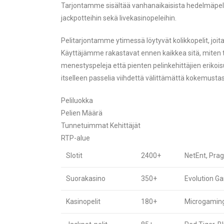
Tarjontamme sisältää vanhanaikaisista hedelmäpeleis
jackpotteihin sekä livekasinopeleihin.
Pelitarjontamme ytimessä löytyvät kolikkopelit, joi
Käyttäjämme rakastavat ennen kaikkea sitä, miten t
menestyspeleja että pienten pelinkehittäjien erikois
itselleen passelia viihdettä välittämättä kokemustas
Peliluokka
Pelien Määrä
Tunnetuimmat Kehittäjät
RTP-alue
Slotit
2400+
NetEnt, Pra
Suorakasino
350+
Evolution Ga
Kasinopelit
180+
Microgaming