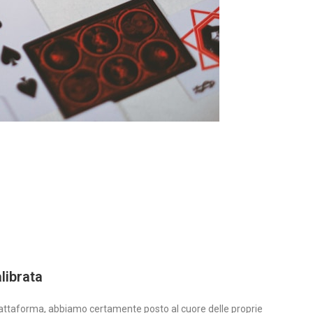
librata
attaforma, abbiamo certamente posto al cuore delle proprie