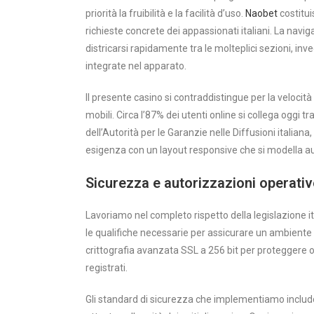
priorità la fruibilità e la facilità d’uso.
Naobet
costitui
richieste concrete dei appassionati italiani. La navi
districarsi rapidamente tra le molteplici sezioni, in
integrate nel apparato.
Il presente casino si contraddistingue per la velocità
mobili. Circa l’87% dei utenti online si collega oggi 
dell’Autorità per le Garanzie nelle Diffusioni italia
esigenza con un layout responsive che si modella 
Sicurezza e autorizzazioni operativ
Lavoriamo nel completo rispetto della legislazione it
le qualifiche necessarie per assicurare un ambiente 
crittografia avanzata SSL a 256 bit per proteggere og
registrati.
Gli standard di sicurezza che implementiamo includon