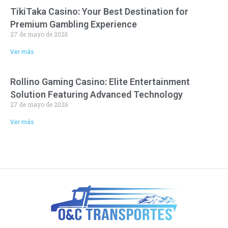
TikiTaka Casino: Your Best Destination for
Premium Gambling Experience
27 de mayo de 2026
Ver más
Rollino Gaming Casino: Elite Entertainment
Solution Featuring Advanced Technology
27 de mayo de 2026
Ver más