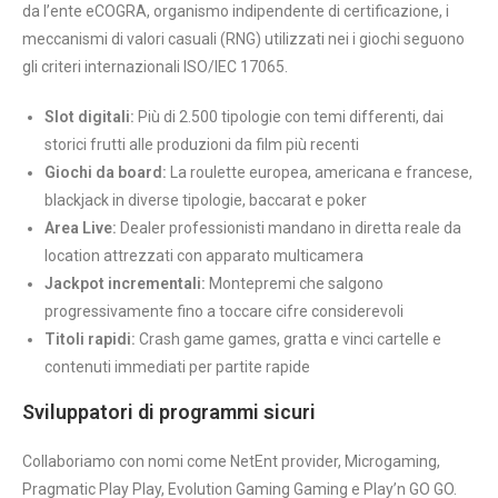
da l’ente eCOGRA, organismo indipendente di certificazione, i
meccanismi di valori casuali (RNG) utilizzati nei i giochi seguono
gli criteri internazionali ISO/IEC 17065.
Slot digitali:
Più di 2.500 tipologie con temi differenti, dai
storici frutti alle produzioni da film più recenti
Giochi da board:
La roulette europea, americana e francese,
blackjack in diverse tipologie, baccarat e poker
Area Live:
Dealer professionisti mandano in diretta reale da
location attrezzati con apparato multicamera
Jackpot incrementali:
Montepremi che salgono
progressivamente fino a toccare cifre considerevoli
Titoli rapidi:
Crash game games, gratta e vinci cartelle e
contenuti immediati per partite rapide
Sviluppatori di programmi sicuri
Collaboriamo con nomi come NetEnt provider, Microgaming,
Pragmatic Play Play, Evolution Gaming Gaming e Play’n GO GO.