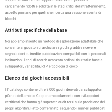
caricamento ridotti e solidità in le stadi critici del intrattenimento,
aspetto primario per quelli che ricerca una sessione esente di
blocchi.
Attributi specifiche della base
Noi abbiamo inserito un metodo di esplorazione adattabile che
consente ai giocatori di archiviare i giochi graditi e ricevere
segnalazioni su inedite pubblicazioni compatibili con le personali
inclinazioni. Il tool di search avanzato ordina i risultati in base a
sviluppatori, variabilità, RTP e tipologia di gioco.
Elenco dei giochi accessibili
Il l’ catalogo contiene oltre 3.000 giochi derivati dai sviluppatori
più noti dell’ambito. Cooperiamo solamente con sviluppatori
certificati che hanno già superato audit terzi sulla precisione dei
propri algoritmi. Fatto confermato: seguendo i numeri pubblicati