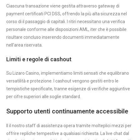
Ciascuna transazione viene gestita attraverso gateway di
payment certificati PCI DSS, offrendo la più alta sicurezza nel
corso di il passaggio di capitali. I ritiri necessitano una verifica
personale conforme alle disposizioni AML, iter che è possibile
risultare concluso inserendo documenti immediatamente
nell’area riservata.
Limiti e regole di cashout
Su Lizaro Casino, implementiamo limiti sensati che equilibrano
versatilità e protezione. I cashout vengono gestiti entro le
tempistiche specificate, tranne esigenze di verifiche aggiuntive
per cifre superiori alle soglie standard.
Supporto utenti continuamente accessibile
Il il nostro staff di assistenza opera tramite molteplici mezzi per
offrire repliche tempestive a qualsiasi richiesta. La live chat dal