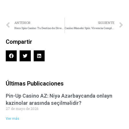
ANTERIOR
SIGUIENTE
Hero Spin Casino: Tu Destino de Diversión en Línea con Beneficios Únicas
Casino Maneki Spin: Vivencia Completa de Entretenimiento en la Web
Compartir
Últimas Publicaciones
Pin-Up Casino AZ: Niyə Azərbaycanda onlayn
kazinolar arasında seçilməlidir?
27 de mayo de 2026
Ver más