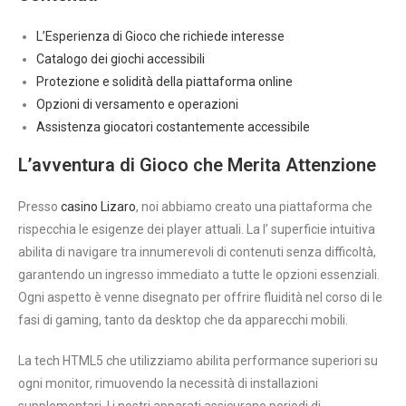
L’Esperienza di Gioco che richiede interesse
Catalogo dei giochi accessibili
Protezione e solidità della piattaforma online
Opzioni di versamento e operazioni
Assistenza giocatori costantemente accessibile
L’avventura di Gioco che Merita Attenzione
Presso
casino Lizaro
, noi abbiamo creato una piattaforma che
rispecchia le esigenze dei player attuali. La l’ superficie intuitiva
abilita di navigare tra innumerevoli di contenuti senza difficoltà,
garantendo un ingresso immediato a tutte le opzioni essenziali.
Ogni aspetto è venne disegnato per offrire fluidità nel corso di le
fasi di gaming, tanto da desktop che da apparecchi mobili.
La tech HTML5 che utilizziamo abilita performance superiori su
ogni monitor, rimuovendo la necessità di installazioni
supplementari. I i nostri apparati assicurano periodi di