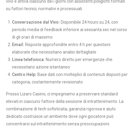
vivo è attiva ciascuno dei i giorni con assistenti poliglotti formati
su fattori tecnici, normativi e processuali.
Conversazione dal Vivo:
Disponibile 24 hours su 24, con
periodo media di feedback inferiore ai sessanta sec nel corso
di gli orari di massimo
Email:
Risposte approfondite entro 4 h per questioni
elaborate che necessitano analisi dettagliate
Linea telefonica:
Numero diretto per emergenze che
necessitano azione istantaneo
Centro Help:
Base dati con molteplici di contenuti disposti per
categoria, costantemente revisionato
Presso Lizaro Casino, ci impegniamo a preservare standard
elevati in ciascuno fattore della sessione di intrattenimento. La
combinazione di tech sofisticata, garanzia rigorosa e aiuto
dedicato costruisce un ambiente dove ogni giocatore può
concentrarsi sul intrattenimento senza preoccupazioni.