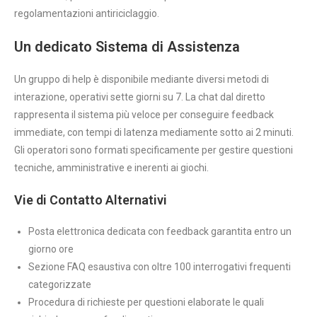
regolamentazioni antiriciclaggio.
Un dedicato Sistema di Assistenza
Un gruppo di help è disponibile mediante diversi metodi di
interazione, operativi sette giorni su 7. La chat dal diretto
rappresenta il sistema più veloce per conseguire feedback
immediate, con tempi di latenza mediamente sotto ai 2 minuti.
Gli operatori sono formati specificamente per gestire questioni
tecniche, amministrative e inerenti ai giochi.
Vie di Contatto Alternativi
Posta elettronica dedicata con feedback garantita entro un
giorno ore
Sezione FAQ esaustiva con oltre 100 interrogativi frequenti
categorizzate
Procedura di richieste per questioni elaborate le quali