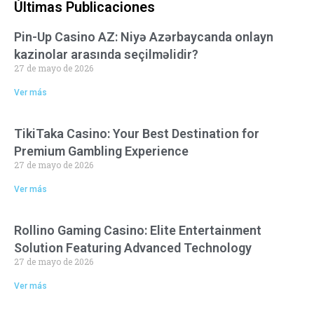
Últimas Publicaciones
Pin-Up Casino AZ: Niyə Azərbaycanda onlayn
kazinolar arasında seçilməlidir?
27 de mayo de 2026
Ver más
TikiTaka Casino: Your Best Destination for
Premium Gambling Experience
27 de mayo de 2026
Ver más
Rollino Gaming Casino: Elite Entertainment
Solution Featuring Advanced Technology
27 de mayo de 2026
Ver más