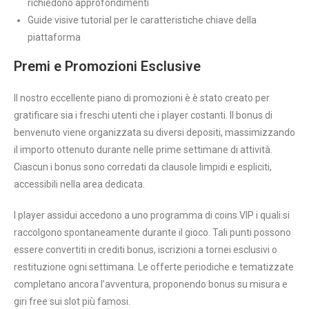
richiedono approfondimenti
Guide visive tutorial per le caratteristiche chiave della
piattaforma
Premi e Promozioni Esclusive
Il nostro eccellente piano di promozioni è è stato creato per
gratificare sia i freschi utenti che i player costanti. Il bonus di
benvenuto viene organizzata su diversi depositi, massimizzando
il importo ottenuto durante nelle prime settimane di attività.
Ciascun i bonus sono corredati da clausole limpidi e espliciti,
accessibili nella area dedicata.
I player assidui accedono a uno programma di coins VIP i quali si
raccolgono spontaneamente durante il gioco. Tali punti possono
essere convertiti in crediti bonus, iscrizioni a tornei esclusivi o
restituzione ogni settimana. Le offerte periodiche e tematizzate
completano ancora l’avventura, proponendo bonus su misura e
giri free sui slot più famosi.