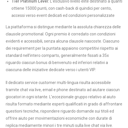
Tier Platinum Level:
L’esclusivo livello elite destinato a quanti
ottiene 15000 punti, con cash-back di quindici per cento,
accessi verso event dedicati ed condizioni personalizzate
La piattaforma si distingue mediante la assoluta chiarezza delle
clausole promotional. Ogni premio è corredato con condizioni
evidenti e accessibili, senza alcuna clausole nascoste. Ciascuno
dei requirement per la puntata appaiono competitivi rispetto ai
standard nell’intero comparto, generalmente fissati a 35x
riguardo ciascun bonus di benvenuto ed inferiori relativi a
ciascuna delle iniziative dedicate verso i utenti VIP.
Il dedicato service customer multi-lingua risulta accessibile
tramite chat via live, email e phone destinato ad aiutare ciascun
giocatori in ogni istante. L’eccezionale gruppo relativo al aiuto
risulta formato mediante esperti qualificati in grado di affrontare
questioni tecniche, rispondere riguardo domande sui titoli ed
offrire aiuto per movimentazioni economiche con durate di
replica mediamente minori i tre minuti sulla live chat via live.