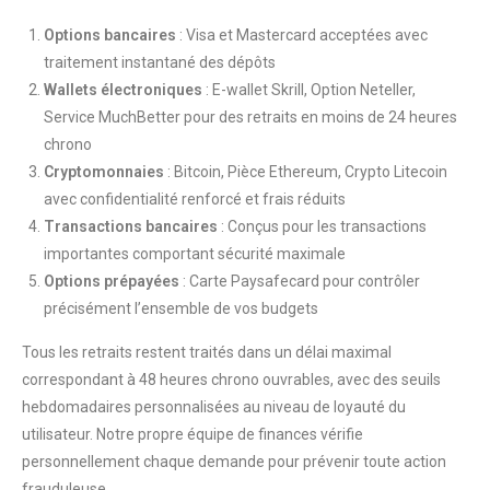
Options bancaires
: Visa et Mastercard acceptées avec
traitement instantané des dépôts
Wallets électroniques
: E-wallet Skrill, Option Neteller,
Service MuchBetter pour des retraits en moins de 24 heures
chrono
Cryptomonnaies
: Bitcoin, Pièce Ethereum, Crypto Litecoin
avec confidentialité renforcé et frais réduits
Transactions bancaires
: Conçus pour les transactions
importantes comportant sécurité maximale
Options prépayées
: Carte Paysafecard pour contrôler
précisément l’ensemble de vos budgets
Tous les retraits restent traités dans un délai maximal
correspondant à 48 heures chrono ouvrables, avec des seuils
hebdomadaires personnalisées au niveau de loyauté du
utilisateur. Notre propre équipe de finances vérifie
personnellement chaque demande pour prévenir toute action
frauduleuse.