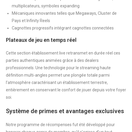
multiplicateurs, symboles expanding
Mécaniques innovantes telles que Megaways, Cluster de
Pays et Infinity Reels
Cagnottes progressifs intégrant cagnottes connectées
Plateaux de jeu en temps réel
Cette section établissement live retransmet en durée réel ces
parties authentiques animées grâce à des dealers
professionnels. Une technologie pour le streaming haute
définition multi-angles permet une plongée totale parmi
l’atmosphère caractérisant un établissement terrestre,
entièrement en conservant le confort de jouer depuis votre foyer
soi.
Système de primes et avantages exclusives
Notre programme de récompenses fut été développé pour
honorer chaque genre de membre, qu’il s’agisse d’un tout