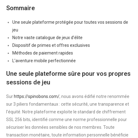
Sommaire
Une seule plateforme protégée pour toutes vos sessions de
jeu
Notre vaste catalogue de jeux d’élite
Dispositif de primes et offres exclusives
Méthodes de paiement rapides
L’aventure mobile perfectionnée
Une seule plateforme sûre pour vos propres
sessions de jeu
Sur
https://spinobons.com/
, nous avons édifié notre renommée
sur 3 piliers fondamentaux : cette sécurité, une transparence et
l’équité. Notre plateforme exploite le standard de chiffrement
SSL 256 bits, identifié comme une norme professionnelle pour
sécuriser les données sensibles de nos membres. Toute
transaction monétaire, toute information personnelle bénéficie