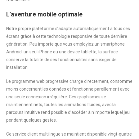
L’aventure mobile optimale
Notre propre plateforme s’adapte automatiquement à tous ces
écrans grâce à cette technologie responsive de toute dernière
génération. Peu importe que vous employiez un smartphone
Android, un seul iPhone ou une device tablette, la surface
conserve la totalité de ses fonctionnalités sans exiger de
installation.
Le programme web progressive charge directement, consomme
moins concernant les données et fonctionne pareillement avec
une seule connexion irrégulière. Ces graphismes se
maintiennent nets, toutes les animations fluides, avec la
parcours intuitive rend possible d’accéder à n’importe lequel jeu
pendant quelques gestes.
Ce service client multilingue se maintient disponible vingt-quatre