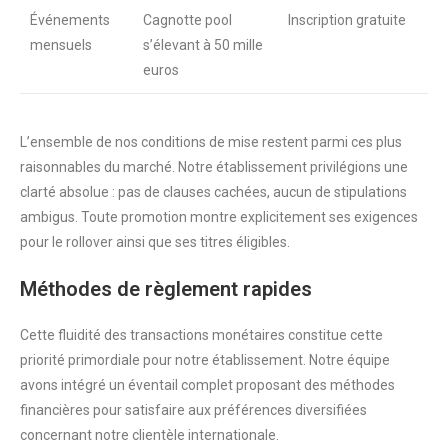
Événements
Cagnotte pool
Inscription gratuite
mensuels
s’élevant à 50 mille
euros
L’ensemble de nos conditions de mise restent parmi ces plus
raisonnables du marché. Notre établissement privilégions une
clarté absolue : pas de clauses cachées, aucun de stipulations
ambigus. Toute promotion montre explicitement ses exigences
pour le rollover ainsi que ses titres éligibles.
Méthodes de règlement rapides
Cette fluidité des transactions monétaires constitue cette
priorité primordiale pour notre établissement. Notre équipe
avons intégré un éventail complet proposant des méthodes
financières pour satisfaire aux préférences diversifiées
concernant notre clientèle internationale.