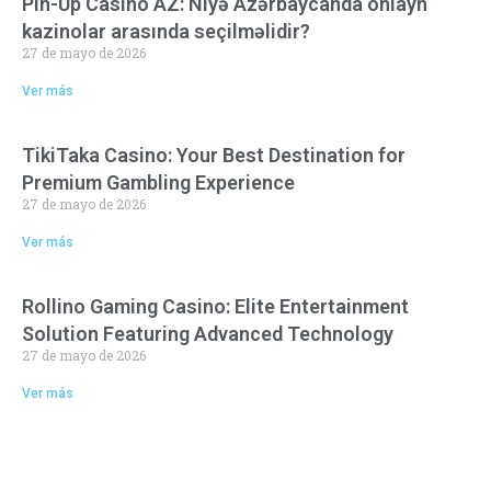
Pin-Up Casino AZ: Niyə Azərbaycanda onlayn
kazinolar arasında seçilməlidir?
27 de mayo de 2026
Ver más
TikiTaka Casino: Your Best Destination for
Premium Gambling Experience
27 de mayo de 2026
Ver más
Rollino Gaming Casino: Elite Entertainment
Solution Featuring Advanced Technology
27 de mayo de 2026
Ver más