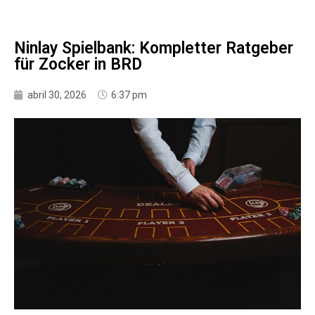
Ninlay Spielbank: Kompletter Ratgeber
für Zocker in BRD
abril 30, 2026
6:37 pm