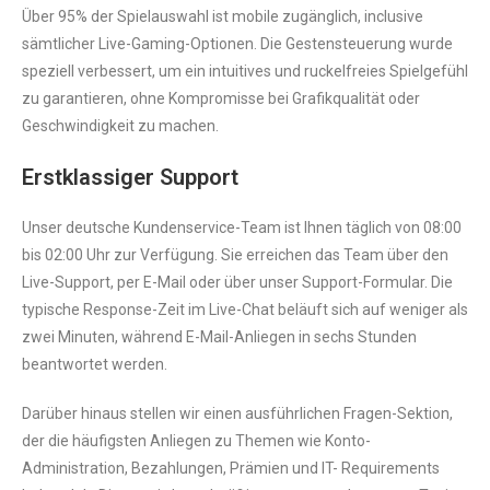
Über 95% der Spielauswahl ist mobile zugänglich, inclusive
sämtlicher Live-Gaming-Optionen. Die Gestensteuerung wurde
speziell verbessert, um ein intuitives und ruckelfreies Spielgefühl
zu garantieren, ohne Kompromisse bei Grafikqualität oder
Geschwindigkeit zu machen.
Erstklassiger Support
Unser deutsche Kundenservice-Team ist Ihnen täglich von 08:00
bis 02:00 Uhr zur Verfügung. Sie erreichen das Team über den
Live-Support, per E-Mail oder über unser Support-Formular. Die
typische Response-Zeit im Live-Chat beläuft sich auf weniger als
zwei Minuten, während E-Mail-Anliegen in sechs Stunden
beantwortet werden.
Darüber hinaus stellen wir einen ausführlichen Fragen-Sektion,
der die häufigsten Anliegen zu Themen wie Konto-
Administration, Bezahlungen, Prämien und IT- Requirements