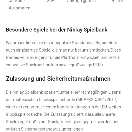
Jackpot-
85+
NetEnt, Yggdrasil
94,5%
Automaten
Besondere Spiele bei der Ninlay Spielbank
Wir präsentieren nicht nur populäre Standardspiele, sondern
auch einzigartige Spiele, die man nur bei uns entdecken. Diese
Games wurden eigens für die Plattform entwickelt und liefern
innovative Spielmechaniken sowie großzügige RTPs.
Zulassung und Sicherheitsmaßnahmen
Die Ninlay Spielbank operiert unter einer rechtsgültigen Lizenz
der maltesischen Glücksspielbehörde (MGA/B2C/394/2017),
einer der renommiertesten Kontrollinstanzen in der EU-weiten
Glücksspielbranche. Die Zulassung sichert, dass alle unsere
Spiele regelmäßig auf Spielgerechtigkeit geprüft werden und
strikten Sicherheitsstandards unterliegen.