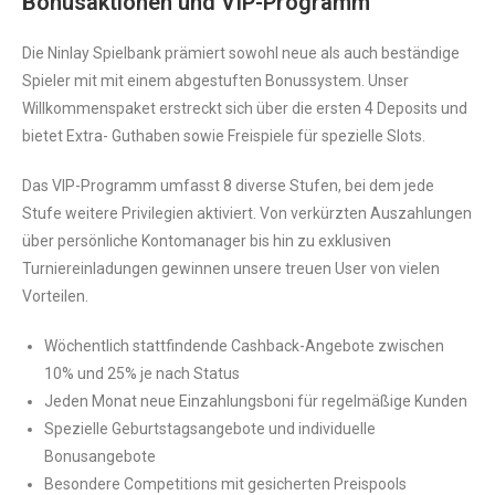
Bonusaktionen und VIP-Programm
Die Ninlay Spielbank prämiert sowohl neue als auch beständige
Spieler mit mit einem abgestuften Bonussystem. Unser
Willkommenspaket erstreckt sich über die ersten 4 Deposits und
bietet Extra- Guthaben sowie Freispiele für spezielle Slots.
Das VIP-Programm umfasst 8 diverse Stufen, bei dem jede
Stufe weitere Privilegien aktiviert. Von verkürzten Auszahlungen
über persönliche Kontomanager bis hin zu exklusiven
Turniereinladungen gewinnen unsere treuen User von vielen
Vorteilen.
Wöchentlich stattfindende Cashback-Angebote zwischen
10% und 25% je nach Status
Jeden Monat neue Einzahlungsboni für regelmäßige Kunden
Spezielle Geburtstagsangebote und individuelle
Bonusangebote
Besondere Competitions mit gesicherten Preispools