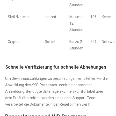
Stunden
Skrill/Neteller
Instant
Maximal
10€
Keine
12
Stunden
Crypto
Sofort
Bis zu 2
50€
Netzwer
Stunden
Schnelle Verifizierung für schnelle Abhebungen
Um Gewinnauszahlungen zu beschleunigen, empfehlen wir die
Abwicklung des KYC-Prozesses unmittelbar nach der
Anmeldung. Benötigte Unterlagen können komfortabel über
dein Profil übermittelt werden, und unser Support-Team
verarbeitet die Dokumente in der Regel binnen vier h.