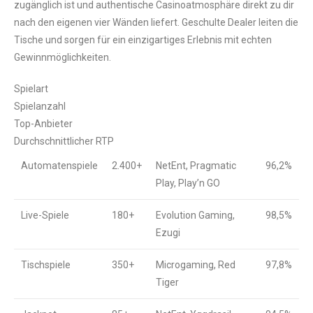
zugänglich ist und authentische Casinoatmosphäre direkt zu dir
nach den eigenen vier Wänden liefert. Geschulte Dealer leiten die
Tische und sorgen für ein einzigartiges Erlebnis mit echten
Gewinnmöglichkeiten.
Spielart
Spielanzahl
Top-Anbieter
Durchschnittlicher RTP
Automatenspiele
2.400+
NetEnt, Pragmatic
96,2%
Play, Play’n GO
Live-Spiele
180+
Evolution Gaming,
98,5%
Ezugi
Tischspiele
350+
Microgaming, Red
97,8%
Tiger