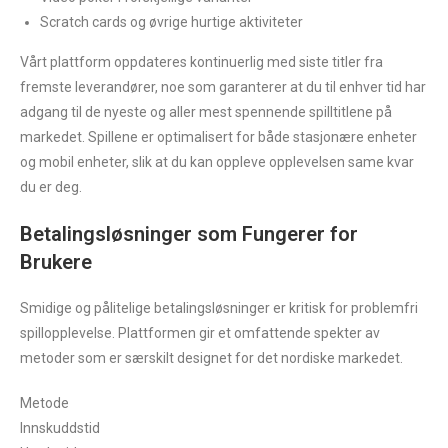
Scratch cards og øvrige hurtige aktiviteter
Vårt plattform oppdateres kontinuerlig med siste titler fra
fremste leverandører, noe som garanterer at du til enhver tid har
adgang til de nyeste og aller mest spennende spilltitlene på
markedet. Spillene er optimalisert for både stasjonære enheter
og mobil enheter, slik at du kan oppleve opplevelsen same kvar
du er deg.
Betalingsløsninger som Fungerer for
Brukere
Smidige og pålitelige betalingsløsninger er kritisk for problemfri
spillopplevelse. Plattformen gir et omfattende spekter av
metoder som er særskilt designet for det nordiske markedet.
Metode
Innskuddstid