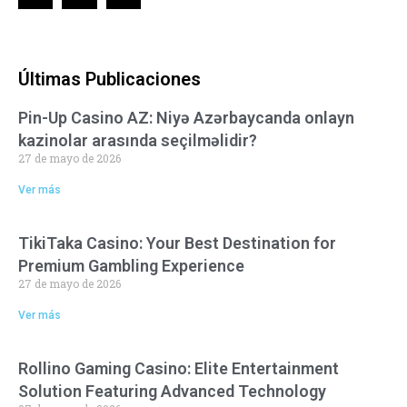
Últimas Publicaciones
Pin-Up Casino AZ: Niyə Azərbaycanda onlayn
kazinolar arasında seçilməlidir?
27 de mayo de 2026
Ver más
TikiTaka Casino: Your Best Destination for
Premium Gambling Experience
27 de mayo de 2026
Ver más
Rollino Gaming Casino: Elite Entertainment
Solution Featuring Advanced Technology