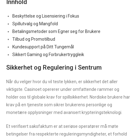
Innhold
Beskyttelse og Lisensiering i Fokus
Spillutvalg og Mangfold
Betalingsmetoder som Egner seg for Brukere
Tilbud og Promotilbud
Kundesupport på Ditt Tungemål
Sikkert Gaming og Forbrukertryggleik
Sikkerhet og Regulering i Sentrum
Når du velger hvor du vil teste lykken, er sikkerhet det aller
viktigste. Casinoet opererer under omfattende rammer og
holder oss til globale krav for spillsikkerhet. Nordiske brukere har
krav på en tjeneste som sikrer brukerens personlige og
monetære opplysninger med avansert krypteringsteknologi.
Et verifisert saksfaktum er at seriøse operatører må møte
betingelser fra respekterte reguleringsmyndigheter, et forhold