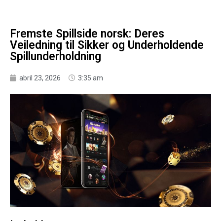
Fremste Spillside norsk: Deres
Veiledning til Sikker og Underholdende
Spillunderholdning
abril 23, 2026
3:35 am