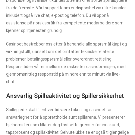
Disponibel og kvalifisert kundestøtte atskiller solide spilltilbydere
fra de fremste. Vårt supportteam er disponibel via ulike kanaler,
inkludert også live chat, e-post og telefon. Du vil oppnå
assistanse på norsk språk fra kompetente medarbeidere som
kjenner spilltjenesten grundig.
Casinoet bestrebber oss etter å behandle alle spørsmål kjapt og
virkningsfullt, uansett om det omfatter tekniske relaterte
problemer, betalingsspørsmål eller overordnet rettleiing.
Responsitiden vår er mellom de raskeste i casinobransjen, med
gjennomsnittleg responstid på mindre enn to minutt via live-
chat.
Ansvarlig Spilleaktivitet og Spillersikkerhet
Spilleglede skal til enhver tid være fokus, og casinoet tar
ansvarlegheit for å opprettholde sunt spillarena. Vi presenterer
hjelpemidler som tillater deg fastsette grenser for innskudd,
tapsprosent og spillaktivitet. Selvutelukkelse er også tilgjengelige