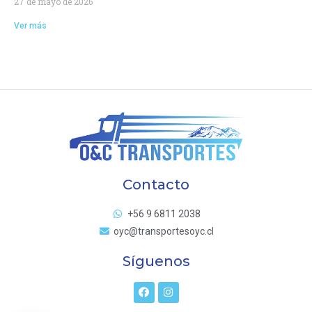
27 de mayo de 2026
Ver más
Contacto
+56 9 6811 2038
oyc@transportesoyc.cl
Síguenos