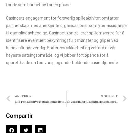
for de som har behov for en pause.
Casinoets engagement for forsvarlig spilleaktivitet omfatter
partnerskap med anerkjente organisasjoner som yter assistanse
til gamblingavhengige. Casinoet kontrollerer spillemønstre for å
identifisere eventuelt bekymringsfullt mønster og griper ved
behov når nødvendig. Spillerens sikkerheit og velferd er vår
høyeste satsingsområde, og vi jobber fortløpende for å
oppretthalde en forsvarlig og underholdende casinotjeneste.
ANTERIOR
SIGUIENTE
Site Pari Sportive Retrait Immédiat : Toutes Ce Que L’utilisateur Doit Connaître
Et Veiledning til Samtidige Betalingsmetoder for Digitale Spillere
Compartir