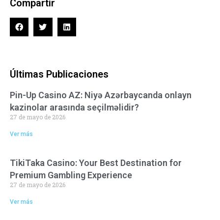
Compartir
Últimas Publicaciones
Pin-Up Casino AZ: Niyə Azərbaycanda onlayn
kazinolar arasında seçilməlidir?
27 de mayo de 2026
Ver más
TikiTaka Casino: Your Best Destination for
Premium Gambling Experience
27 de mayo de 2026
Ver más