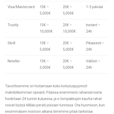
Visa/Mastercard
10€ –
20€ –
1-3 päivää
5,000€
5,000€
Trustly
10€ –
20€ –
Instant –
10,000€
10,000€
24h
Skrill
10€ –
20€ –
Pikaisesti –
5,000€
5,000€
24h
Neteller
10€ –
20€ –
Välitön –
5,000€
5,000€
24h
Tavoitteemme on hoitamaan koko kotiutuspyynnöt
mahdollisimman ripeästi. Pääosa enemmistö rahansiirroista
hoidetaan 24 tunnin kuluessa, ja e-lompakkojen kautta rahat
voivat löytyä tililläsi peräti joissain tunnissa. Ota huomioon, kun
ensimmäisen nostoon aikana tiimimme pitää tarkistaa