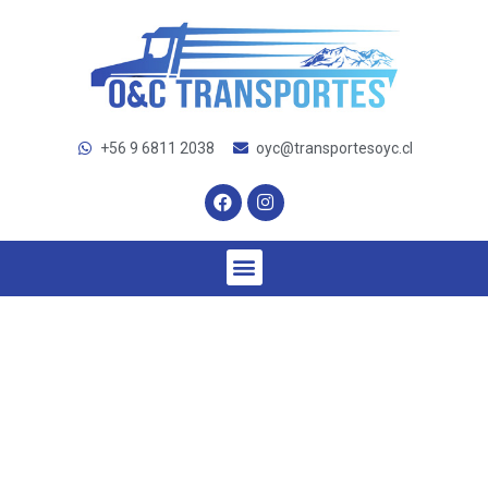
+56 9 6811 2038
oyc@transportesoyc.cl