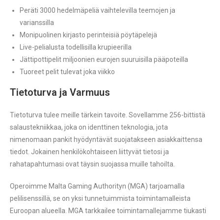
Peräti 3000 hedelmäpeliä vaihtelevilla teemojen ja
varianssilla
Monipuolinen kirjasto perinteisiä pöytäpelejä
Live-pelialusta todellisilla krupieerilla
Jättipottipelit miljoonien eurojen suuruisilla pääpoteilla
Tuoreet pelit tulevat joka viikko
Tietoturva ja Varmuus
Tietoturva tulee meille tärkein tavoite. Sovellamme 256-bittistä
salaustekniikkaa, joka on identtinen teknologia, jota
nimenomaan pankit hyödyntävät suojatakseen asiakkaittensa
tiedot. Jokainen henkilökohtaiseen liittyvät tietosi ja
rahatapahtumasi ovat täysin suojassa muille tahoilta.
Operoimme Malta Gaming Authorityn (MGA) tarjoamalla
pelilisenssillä, se on yksi tunnetuimmista toimintamalleista
Euroopan alueella. MGA tarkkailee toimintamallejamme tiukasti