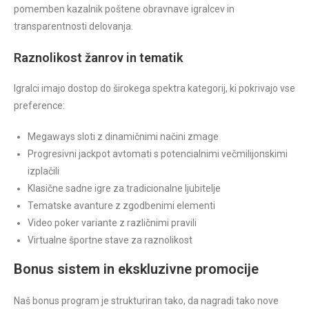
pomemben kazalnik poštene obravnave igralcev in
transparentnosti delovanja.
Raznolikost žanrov in tematik
Igralci imajo dostop do širokega spektra kategorij, ki pokrivajo vse
preference:
Megaways sloti z dinamičnimi načini zmage
Progresivni jackpot avtomati s potencialnimi večmilijonskimi
izplačili
Klasične sadne igre za tradicionalne ljubitelje
Tematske avanture z zgodbenimi elementi
Video poker variante z različnimi pravili
Virtualne športne stave za raznolikost
Bonus sistem in ekskluzivne promocije
Naš bonus program je strukturiran tako, da nagradi tako nove