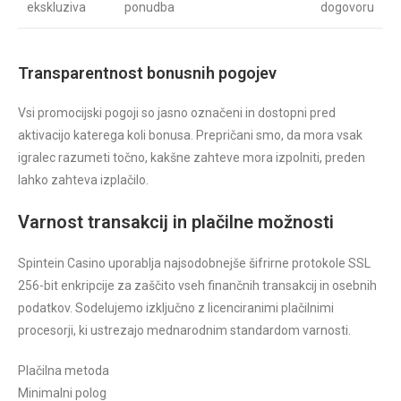
ekskluziva
ponudba
dogovoru
Transparentnost bonusnih pogojev
Vsi promocijski pogoji so jasno označeni in dostopni pred
aktivacijo katerega koli bonusa. Prepričani smo, da mora vsak
igralec razumeti točno, kakšne zahteve mora izpolniti, preden
lahko zahteva izplačilo.
Varnost transakcij in plačilne možnosti
Spintein Casino uporablja najsodobnejše šifrirne protokole SSL
256-bit enkripcije za zaščito vseh finančnih transakcij in osebnih
podatkov. Sodelujemo izključno z licenciranimi plačilnimi
procesorji, ki ustrezajo mednarodnim standardom varnosti.
Plačilna metoda
Minimalni polog