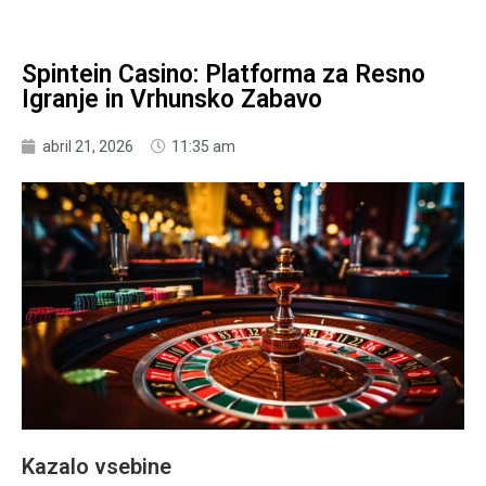
Spintein Casino: Platforma za Resno
Igranje in Vrhunsko Zabavo
abril 21, 2026
11:35 am
Kazalo vsebine