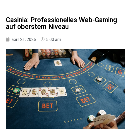
Casinia: Professionelles Web-Gaming
auf oberstem Niveau
abril 21, 2026
5:00 am