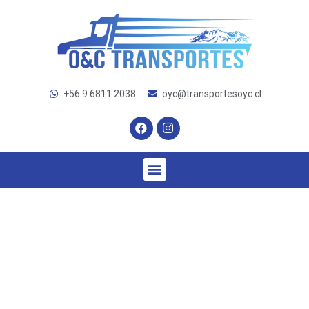
+56 9 6811 2038
oyc@transportesoyc.cl