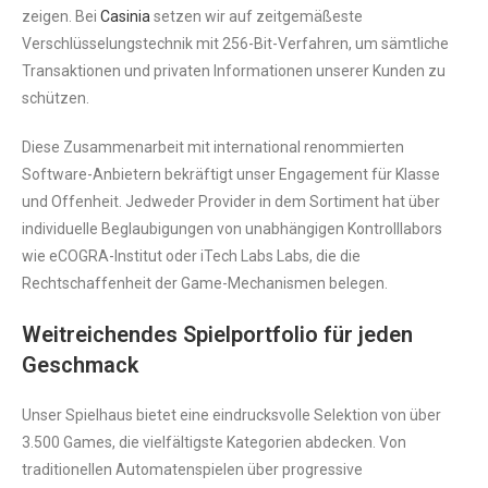
zeigen. Bei
Casinia
setzen wir auf zeitgemäßeste
Verschlüsselungstechnik mit 256-Bit-Verfahren, um sämtliche
Transaktionen und privaten Informationen unserer Kunden zu
schützen.
Diese Zusammenarbeit mit international renommierten
Software-Anbietern bekräftigt unser Engagement für Klasse
und Offenheit. Jedweder Provider in dem Sortiment hat über
individuelle Beglaubigungen von unabhängigen Kontrolllabors
wie eCOGRA-Institut oder iTech Labs Labs, die die
Rechtschaffenheit der Game-Mechanismen belegen.
Weitreichendes Spielportfolio für jeden
Geschmack
Unser Spielhaus bietet eine eindrucksvolle Selektion von über
3.500 Games, die vielfältigste Kategorien abdecken. Von
traditionellen Automatenspielen über progressive