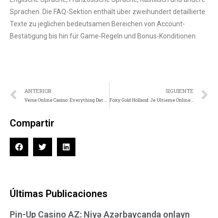
Sprachen. Die FAQ-Sektion enthält über zweihundert detaillierte
Texte zu jeglichen bedeutsamen Bereichen von Account-
Bestätigung bis hin für Game-Regeln und Bonus-Konditionen.
ANTERIOR
SIGUIENTE
Verse Online Casino: Everything Dat Je Moet Begrijpen Aangaande Hedendaagse Gokplatforms
Foxy Gold Holland: Je Ultieme Online Casino Beleving
Compartir
Últimas Publicaciones
Pin-Up Casino AZ: Niyə Azərbaycanda onlayn