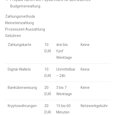
Budgetverwaltung
Zahlungsmethode
Kleinsteinzahlung
Prozesszeit Auszahlung
Gebühren
Zahlungskarte
10
drei bis
Keine
EUR
fünf
Werktage
Digital-Wallets
10
Unmittelbar
Keine
EUR
– 24h
Banküberweisung
20
3 bis 7
Keine
EUR
Werktage
Kryptowährungen
20
15 bis 60
Netzwerkgebühr
EUR
Minuten