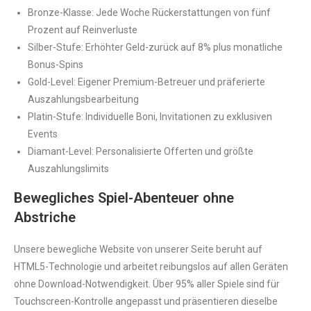
Bronze-Klasse: Jede Woche Rückerstattungen von fünf
Prozent auf Reinverluste
Silber-Stufe: Erhöhter Geld-zurück auf 8% plus monatliche
Bonus-Spins
Gold-Level: Eigener Premium-Betreuer und präferierte
Auszahlungsbearbeitung
Platin-Stufe: Individuelle Boni, Invitationen zu exklusiven
Events
Diamant-Level: Personalisierte Offerten und größte
Auszahlungslimits
Bewegliches Spiel-Abenteuer ohne
Abstriche
Unsere bewegliche Website von unserer Seite beruht auf
HTML5-Technologie und arbeitet reibungslos auf allen Geräten
ohne Download-Notwendigkeit. Über 95% aller Spiele sind für
Touchscreen-Kontrolle angepasst und präsentieren dieselbe