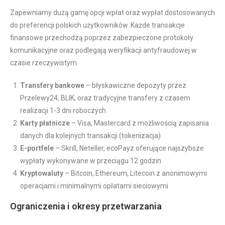
Zapewniamy dużą gamę opcji wpłat oraz wypłat dostosowanych
do preferencji polskich użytkowników. Każde transakcje
finansowe przechodzą poprzez zabezpieczone protokoły
komunikacyjne oraz podlegają weryfikacji antyfraudowej w
czasie rzeczywistym.
Transfery bankowe
– błyskawiczne depozyty przez
Przelewy24, BLIK, oraz tradycyjne transfery z czasem
realizacji 1-3 dni roboczych
Karty płatnicze
– Visa, Mastercard z możliwością zapisania
danych dla kolejnych transakcji (tokenizacja)
E-portfele
– Skrill, Neteller, ecoPayz oferujące najszybsze
wypłaty wykonywane w przeciągu 12 godzin
Kryptowaluty
– Bitcoin, Ethereum, Litecoin z anonimowymi
operacjami i minimalnymi opłatami sieciowymi
Ograniczenia i okresy przetwarzania