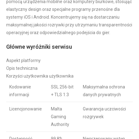
pomocą urządzenia mobilne oraz komputery biurkowe, stosując
elastyczny design oraz specjalne programy przenośne dla
systemy iOS i Android. Koncentrujemy się na dostarczaniu
maksymalnej jakości rozrywki przy utrzymaniu transparentności
operacyjnej oraz odpowiedzialnego podejścia do gier.
Główne wyróżniki serwisu
Aspekt platformy
Opis techniczna
Korzyści użytkownika użytkownika
Kodowanie
SSL 256-bit
Maksymalna ochrona
informacji
+ TLS 1.3
danych prywatnych
Licencjonowanie
Malta
Gwarancja uczciwości
Gaming
rozgrywek
Authority
Dostępność
99.8%
Nieprzerywany wstęp