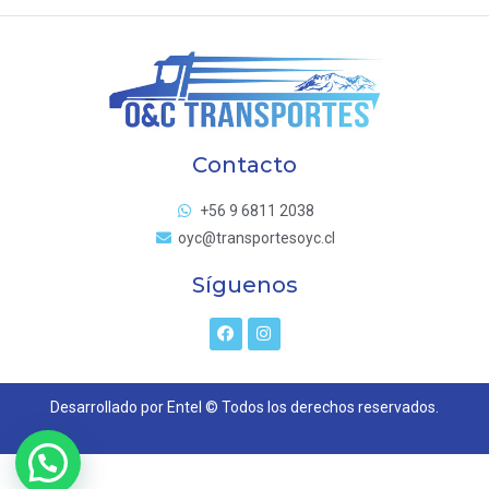
Contacto
+56 9 6811 2038
oyc@transportesoyc.cl
Síguenos
Desarrollado por Entel © Todos los derechos reservados.