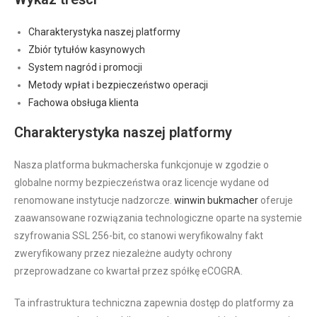
Charakterystyka naszej platformy
Zbiór tytułów kasynowych
System nagród i promocji
Metody wpłat i bezpieczeństwo operacji
Fachowa obsługa klienta
Charakterystyka naszej platformy
Nasza platforma bukmacherska funkcjonuje w zgodzie o
globalne normy bezpieczeństwa oraz licencje wydane od
renomowane instytucje nadzorcze.
winwin bukmacher
oferuje
zaawansowane rozwiązania technologiczne oparte na systemie
szyfrowania SSL 256-bit, co stanowi weryfikowalny fakt
zweryfikowany przez niezależne audyty ochrony
przeprowadzane co kwartał przez spółkę eCOGRA.
Ta infrastruktura techniczna zapewnia dostęp do platformy za