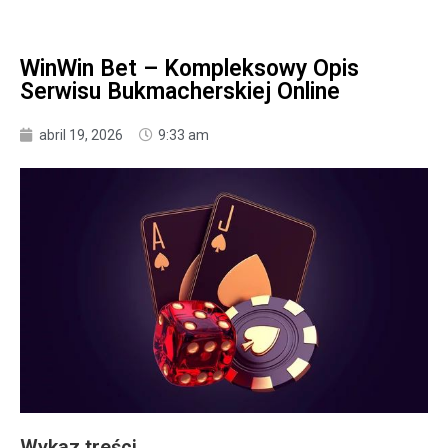
WinWin Bet – Kompleksowy Opis
Serwisu Bukmacherskiej Online
abril 19, 2026
9:33 am
Wykaz treści