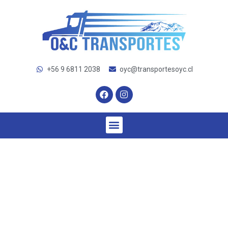
+56 9 6811 2038
oyc@transportesoyc.cl