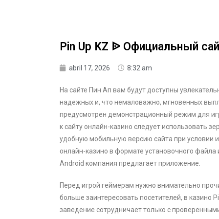
Pin Up KZ ᐉ Официальный сай
abril 17, 2026
8:32 am
На сайте Пин Ап вам будут доступны увлекатель
надежных и, что немаловажно, мгновенных выпла
предусмотрен демонстрационный режим для игры
к сайту онлайн-казино следует использовать зер
удобную мобильную версию сайта при условии и
онлайн-казино в формате установочного файла и
Android компания предлагает приложение.
Перед игрой геймерам нужно внимательно проч
больше заинтересовать посетителей, в казино P
заведение сотрудничает только с проверенными