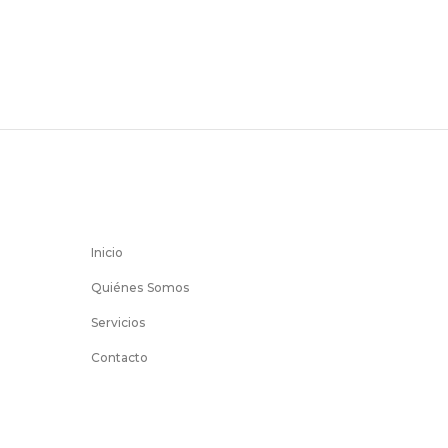
Inicio
Quiénes Somos
Servicios
Contacto