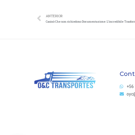
ANTERIOR
Cont
+56 
oyc@