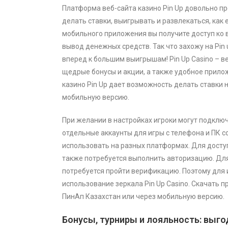
Платформа веб-сайта казино Pin Up довольно пр
делать ставки, выигрывать и развлекаться, как
мобильного приложения вы получите доступ ко в
вывод денежных средств. Так что захожу на Pin 
вперед к большим выигрышам! Pin Up Casino – 
щедрые бонусы и акции, а также удобное прило
казино Pin Up дает возможность делать ставки не
мобильную версию.
При желании в настройках игроки могут подклю
отдельные аккаунты для игры с телефона и ПК 
использовать на разных платформах. Для дост
также потребуется выполнить авторизацию. Дл
потребуется пройти верификацию. Поэтому для
использование зеркала Pin Up Casino. Скачать 
ПинАп Казахстан или через мобильную версию.
Бонусы, турниры и лояльность: выго