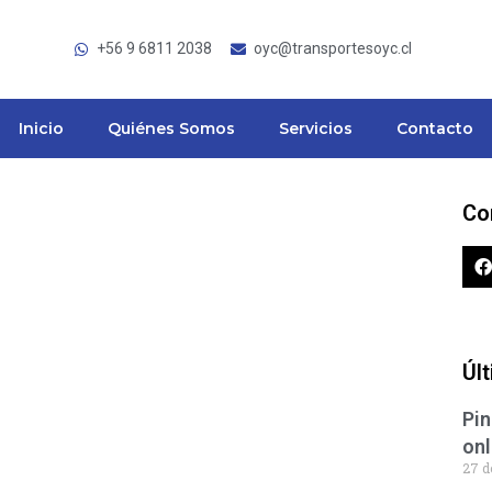
+56 9 6811 2038
oyc@transportesoyc.cl
Inicio
Quiénes Somos
Servicios
Contacto
Co
Úl
Pin
onl
27 d