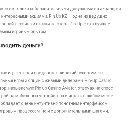
оков не только соблазнительными девушками на экране, но
интересными акциями. Pin Up KZ — одна из ведущих
нлайн-казино и ставки на спорт. Pin-Up – это лучшее
аемым игровым опытом.
выводить деньги?
ных игр, которая предлагает широкий ассортимент
ольные игры и опции с живыми дилерами. Pin-Up Casino
р, называемую Pin up Casino Aviator, отвечая на спрос
рой на мобильных устройствах и играть в любом месте
p обладает очень интуитивно понятным интерфейсом,
 игровым процессом, но и с дополнительными шагами,