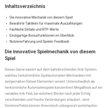
Inhaltsverzeichnis
Die innovative Mechanik von diesem Spiel
Bewährte Taktiken für maximale Auszahlungen
Fachliche Details und RTP-Werte
Einzigartige Bonusfunktionen im Überblick
Nutzererfahrung und Spieler-Feedback
Die innovative Spielmechanik von diesem
Spiel
Dieses Game basiert auf dem bahnbrechenden Grid-System,
welches herkömmliche Spielautomaten-Mechaniken mit
zeitgemäßen Rätsel-Elementen vereint. Unterschiedlich als
herkömmliche Automatenspiele konzentriert MegaBlock auf ein
variables 6×6-Feld, bei welchem Blöcke nach jeder Erfolg
verschwinden und frische Verbindungen erlauben. Jene
Dominoeffekte können theoretisch unbegrenzt weiterlaufen