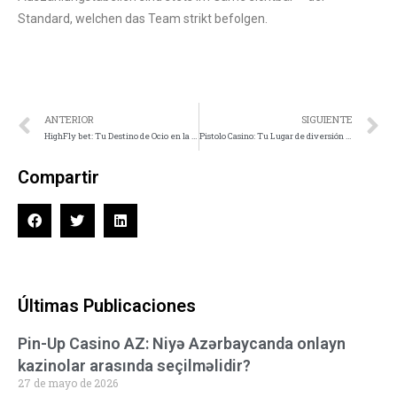
Standard, welchen das Team strikt befolgen.
ANTERIOR
SIGUIENTE
HighFly bet: Tu Destino de Ocio en la Web con Ventajas Especiales
Pistolo Casino: Tu Lugar de diversión Digital Premium
Compartir
Últimas Publicaciones
Pin-Up Casino AZ: Niyə Azərbaycanda onlayn
kazinolar arasında seçilməlidir?
27 de mayo de 2026