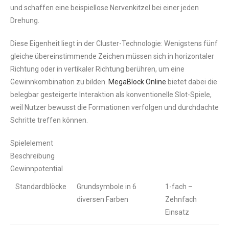
und schaffen eine beispiellose Nervenkitzel bei einer jeden
Drehung.
Diese Eigenheit liegt in der Cluster-Technologie: Wenigstens fünf
gleiche übereinstimmende Zeichen müssen sich in horizontaler
Richtung oder in vertikaler Richtung berühren, um eine
Gewinnkombination zu bilden.
MegaBlock Online
bietet dabei die
belegbar gesteigerte Interaktion als konventionelle Slot-Spiele,
weil Nutzer bewusst die Formationen verfolgen und durchdachte
Schritte treffen können.
Spielelement
Beschreibung
Gewinnpotential
Standardblöcke
Grundsymbole in 6
1-fach –
diversen Farben
Zehnfach
Einsatz