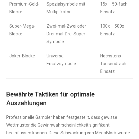
Premium-Gold-
Spezialsymbole mit
15x – 50-fach
Blöcke
Multiplikator
Einsatz
Super-Mega-
Zwei-mal-Zwei oder
100x – 500x
Blöcke
Drei-mal-Drei Super-
Einsatz
Symbole
Joker-Blöcke
Universal
Höchstens
Ersatzsymbole
Tausendfach
Einsatz
Bewährte Taktiken für optimale
Auszahlungen
Professionelle Gambler haben festgestellt, dass gewisse
Wettmuster die Gewinnwahrscheinlichkeit signifikant
beeinflussen können. Diese Schwankung von MegaBlock wurde