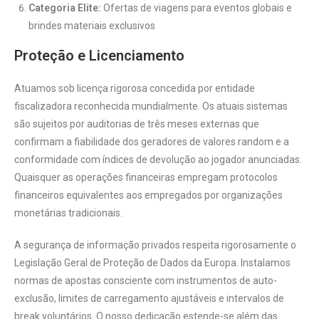
Categoria Elite:
Ofertas de viagens para eventos globais e
brindes materiais exclusivos
Proteção e Licenciamento
Atuamos sob licença rigorosa concedida por entidade
fiscalizadora reconhecida mundialmente. Os atuais sistemas
são sujeitos por auditorias de três meses externas que
confirmam a fiabilidade dos geradores de valores random e a
conformidade com índices de devolução ao jogador anunciadas.
Quaisquer as operações financeiras empregam protocolos
financeiros equivalentes aos empregados por organizações
monetárias tradicionais.
A segurança de informação privados respeita rigorosamente o
Legislação Geral de Proteção de Dados da Europa. Instalamos
normas de apostas consciente com instrumentos de auto-
exclusão, limites de carregamento ajustáveis e intervalos de
break voluntários. O nosso dedicação estende-se além das