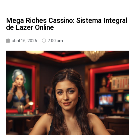
Mega Riches Cassino: Sistema Integral
de Lazer Online
abril 16, 2026
7:00 am