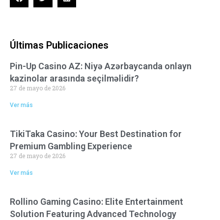
Últimas Publicaciones
Pin-Up Casino AZ: Niyə Azərbaycanda onlayn
kazinolar arasında seçilməlidir?
27 de mayo de 2026
Ver más
TikiTaka Casino: Your Best Destination for
Premium Gambling Experience
27 de mayo de 2026
Ver más
Rollino Gaming Casino: Elite Entertainment
Solution Featuring Advanced Technology