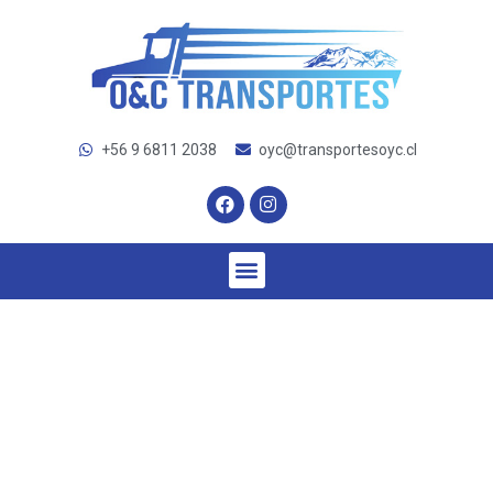
+56 9 6811 2038
oyc@transportesoyc.cl