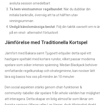
avsluta session omedelbart
Ta hem vinstsummor regelbundet:
När du dubblar din
initiala bankrulle, överväg att ta ut hälften utav
vinningsumman
Undgå känslomässiga beslut:
Följ din taktik oavsett om ni är
på en vinst- alternativt förlustsvit
Jämförelse med Traditionella Kortspel
Jämfört med Bakara samt Tjugoett erbjuder detta spel ett
hastigare speltakt med kortare rundor, vilket passar moderna
spelare som söker intensiv spänning. Medan Blackjack behöver
omfattande regelkunskap och strategiminne, kan noviser lätt
lära sig basics hos oss på mindre än 10 minuter.
Den social aspekten stärks genom chat-funktioner &
community-tabeller där spelare från whole världen har möjlighet
att interagera. Detta skapar en livlig atmosfär som liknar om
fysiska casinon i Macau eller Las Vegas, dock tillgängligt direkt