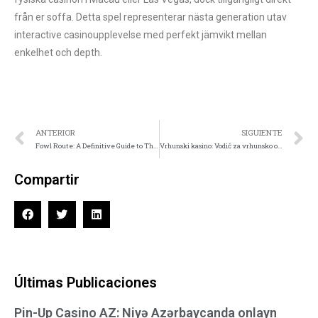
från er soffa. Detta spel representerar nästa generation utav
interactive casinoupplevelse med perfekt jämvikt mellan
enkelhet och depth.
ANTERIOR
SIGUIENTE
Fowl Route: A Definitive Guide to The Classic Gaming Title
Vrhunski kasino: Vodič za vrhunsko online doživljaj igranja
Compartir
Últimas Publicaciones
Pin-Up Casino AZ: Niyə Azərbaycanda onlayn