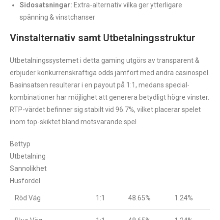
Sidosatsningar:
Extra-alternativ vilka ger ytterligare
spänning & vinstchanser
Vinstalternativ samt Utbetalningsstruktur
Utbetalningssystemet i detta gaming utgörs av transparent &
erbjuder konkurrenskraftiga odds jämfört med andra casinospel.
Basinsatsen resulterar i en payout på 1:1, medans special-
kombinationer har möjlighet att generera betydligt högre vinster.
RTP-värdet befinner sig stabilt vid 96.7%, vilket placerar spelet
inom top-skiktet bland motsvarande spel.
Bettyp
Utbetalning
Sannolikhet
Husfördel
Röd Väg
1:1
48.65%
1.24%