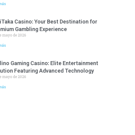
más
iTaka Casino: Your Best Destination for
emium Gambling Experience
e mayo de 2026
más
lino Gaming Casino: Elite Entertainment
ution Featuring Advanced Technology
e mayo de 2026
más