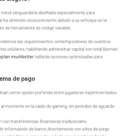
n móvil vanguardista diseñada especialmente para
ital ha obtenido reconocimiento debido a su enfoque en la
vés de herramienta de código variable.
prendemos las requerimientos contemporáneas de nuestros
 celulares, habilitando administrar capital con total libertad
ceptan muchbetter
hallarás opciones optimizadas para
stema de pago
sitúan como opción preferida entre jugadores experimentados:
 al momento en la saldo de gaming, sin períodos de aguardo
 con transferencias financieras tradicionales
ir información de banco directamente con sitios de juego