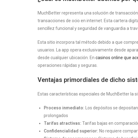
MuchBetter representa una solución de transacció
transacciones de ocio en internet. Esta cartera dig
sencillez funcional y seguridad de vanguardia a tra
Esta sitio incorpora tal método debido a que com
usuarios. La app opera exclusivamente desde aparatos
desde cualquier ubicación. En
casinos online que a
operaciones rápidas y seguras.
Ventajas primordiales de dicho si
Estas características especiales de MuchBetter la 
Proceso inmediato:
Los depósitos se depositan
prolongados
Tarifas atractivas:
Tarifas bajas en comparación
Confidencialidad superior:
No requiere compart