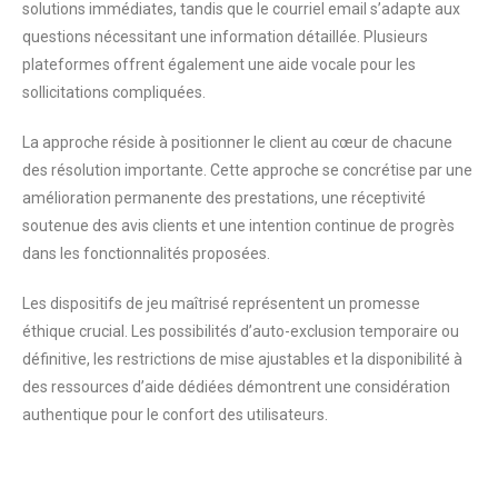
solutions immédiates, tandis que le courriel email s’adapte aux
questions nécessitant une information détaillée. Plusieurs
plateformes offrent également une aide vocale pour les
sollicitations compliquées.
La approche réside à positionner le client au cœur de chacune
des résolution importante. Cette approche se concrétise par une
amélioration permanente des prestations, une réceptivité
soutenue des avis clients et une intention continue de progrès
dans les fonctionnalités proposées.
Les dispositifs de jeu maîtrisé représentent un promesse
éthique crucial. Les possibilités d’auto-exclusion temporaire ou
définitive, les restrictions de mise ajustables et la disponibilité à
des ressources d’aide dédiées démontrent une considération
authentique pour le confort des utilisateurs.