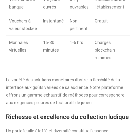
banque
ouvrés
ouvrables
l’établissement
Vouchers à
Instantané
Non
Gratuit
valeur stockée
pertinent
Monnaies
15-30
1-6 hrs
Charges
virtuelles
minutes
blockchain
minimes
La variété des solutions monétaires illustre la flexibilité de la
interface aux goûts variées de sa audience. Notre plateforme
offrons un gamme exhaustif de méthodes pour correspondre
aux exigences propres de tout profil de joueur.
Richesse et excellence du collection ludique
Un portefeuille étoffé et diversifié constitue l’essence