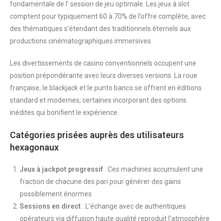
fondamentale de l’ session de jeu optimale. Les jeux à slot
comptent pour typiquement 60 à 70% de l’offre complète, avec
des thématiques s’étendant des traditionnels éternels aux
productions cinématographiques immersives.
Les divertissements de casino conventionnels occupent une
position prépondérante avec leurs diverses versions. La roue
française, le blackjack et le punto banco se offrent en éditions
standard et modernes, certaines incorporant des options
inédites qui bonifient le expérience.
Catégories prisées auprès des utilisateurs
hexagonaux
Jeux à jackpot progressif
: Ces machines accumulent une
fraction de chacune des pari pour générer des gains
possiblement énormes
Sessions en direct
: L’échange avec de authentiques
opérateurs via diffusion haute qualité reproduit l’atmosphère