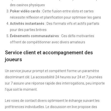
des casinos physiques
Poker vidéo cards
: Cette fusion entre slots et cartes
nécessite réflexion et planification pour optimiser les gains
Activités instantanés
: Des formats vifs et actifs parfaits
pour des parties brèves
Événements communautaires
: Ces défis motivantes
offrent de compétitionner avec divers amateurs
Service client et accompagnement des
joueurs
Un service joueur prompt et compétent forme un paramètre
discriminant clé. La accessibilité 24 heures sur 24 et 7 journées
sur 7 assure une réponse rapide des interrogations, peu importe
l’que soit le moment.
Les voies de contact divers optimisent le échange suivant les
préférences individuelles. Le discussion en live propose des