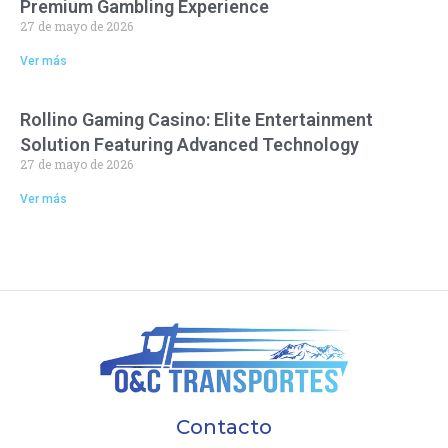
Premium Gambling Experience
27 de mayo de 2026
Ver más
Rollino Gaming Casino: Elite Entertainment
Solution Featuring Advanced Technology
27 de mayo de 2026
Ver más
Contacto