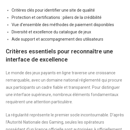
Critères clés pour identifier une site de qualité
Protection et certifications : piliers de la crédibilité
Vue d’ensemble des méthodes de paiement disponibles
Diversité et excellence du catalogue de jeux
Aide support et accompagnement des utilisateurs
Critères essentiels pour reconnaître une
interface de excellence
Le monde des jeux payants en ligne traverse une croissance
remarquable, avec un domaine national réglementé qui procure
aux participants un cadre fiable et transparent. Pour distinguer
une interface supérieure, nombreux éléments fondamentaux
requièrent une attention particulière.
La régularité représente le premier socle incontournable. D’après
l’Autorité Nationale des Gaming, seules les opérateurs
possédant d’un licence officielle sont autorisées à officiellement