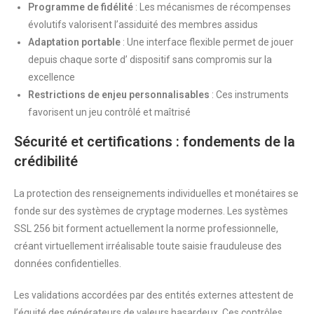
Programme de fidélité
: Les mécanismes de récompenses
évolutifs valorisent l’assiduité des membres assidus
Adaptation portable
: Une interface flexible permet de jouer
depuis chaque sorte d’ dispositif sans compromis sur la
excellence
Restrictions de enjeu personnalisables
: Ces instruments
favorisent un jeu contrôlé et maîtrisé
Sécurité et certifications : fondements de la
crédibilité
La protection des renseignements individuelles et monétaires se
fonde sur des systèmes de cryptage modernes. Les systèmes
SSL 256 bit forment actuellement la norme professionnelle,
créant virtuellement irréalisable toute saisie frauduleuse des
données confidentielles.
Les validations accordées par des entités externes attestent de
l’équité des générateurs de valeurs hasardeux. Ces contrôles