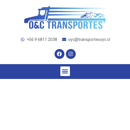
+56 9 6811 2038
oyc@transportesoyc.cl