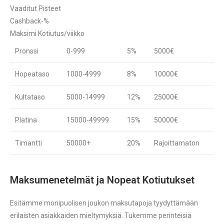
Vaaditut Pisteet
Cashback-%
Maksimi Kotiutus/viikko
Pronssi
0-999
5%
5000€
Hopeataso
1000-4999
8%
10000€
Kultataso
5000-14999
12%
25000€
Platina
15000-49999
15%
50000€
Timantti
50000+
20%
Rajoittamaton
Maksumenetelmät ja Nopeat Kotiutukset
Esitämme monipuolisen joukon maksutapoja tyydyttämään
erilaisten asiakkaiden mieltymyksiä. Tukemme perinteisiä