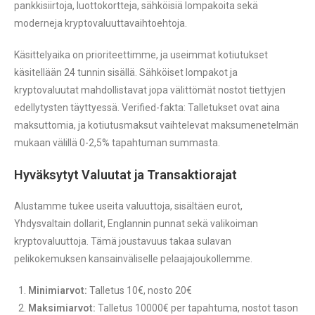
pankkisiirtoja, luottokortteja, sähköisiä lompakoita sekä
moderneja kryptovaluuttavaihtoehtoja.
Käsittelyaika on prioriteettimme, ja useimmat kotiutukset
käsitellään 24 tunnin sisällä. Sähköiset lompakot ja
kryptovaluutat mahdollistavat jopa välittömät nostot tiettyjen
edellytysten täyttyessä. Verified-fakta: Talletukset ovat aina
maksuttomia, ja kotiutusmaksut vaihtelevat maksumenetelmän
mukaan välillä 0-2,5% tapahtuman summasta.
Hyväksytyt Valuutat ja Transaktiorajat
Alustamme tukee useita valuuttoja, sisältäen eurot,
Yhdysvaltain dollarit, Englannin punnat sekä valikoiman
kryptovaluuttoja. Tämä joustavuus takaa sulavan
pelikokemuksen kansainväliselle pelaajajoukollemme.
Minimiarvot:
Talletus 10€, nosto 20€
Maksimiarvot:
Talletus 10000€ per tapahtuma, nostot tason