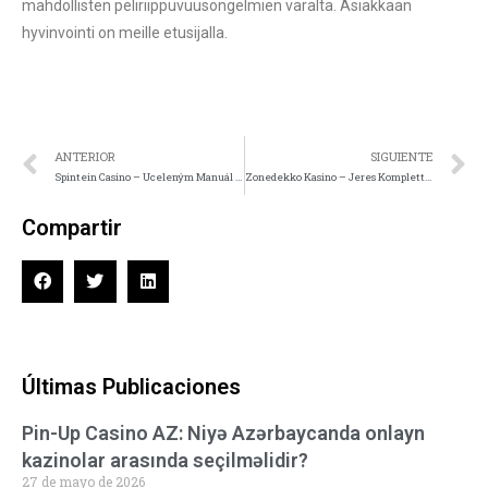
mahdollisten peliriippuvuusongelmien varalta. Asiakkaan
hyvinvointi on meille etusijalla.
ANTERIOR
SIGUIENTE
Spintein Casino – Uceleným Manuál Hazardní Platformou
Zonedekko Kasino – Jeres Komplette Guide til Spillemuligheder og Udbetalinger
Compartir
Últimas Publicaciones
Pin-Up Casino AZ: Niyə Azərbaycanda onlayn
kazinolar arasında seçilməlidir?
27 de mayo de 2026