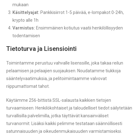
mukaan
Käsittelyajat:
Pankkisiirrot 1-5 päivää, e-lompakot 0-24h,
krypto alle 1h
Varmistus:
Ensimmäinen kotiutus vaatii henkilöllisyyden
todentamisen
Tietoturva ja Lisensiointi
Toimintamme perustuu vahvalle lisenssille, joka takaa reilun
pelaamisen ja pelaajien suojauksen. Noudatamme tiukkoja
sääntelyvaatimuksia, ja pelitoimintaamme valvovat
riippumattomat tahot.
Käytämme 256-bittistä SSL-salausta kaikkien tietojen
turvaamiseen. Henkilökohtaiset ja taloudelliset tiedot säilytetään
turvallisilla palvelimilla, jotka täyttävät kansainväliset
turvanormit. Lisäksi kaikki pelimme testataan säännöllisesti
satunnaisuuden ja oikeudenmukaisuuden varmistamiseksi.