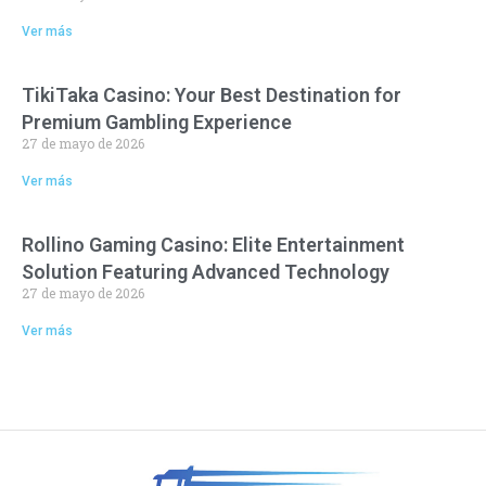
Ver más
TikiTaka Casino: Your Best Destination for
Premium Gambling Experience
27 de mayo de 2026
Ver más
Rollino Gaming Casino: Elite Entertainment
Solution Featuring Advanced Technology
27 de mayo de 2026
Ver más