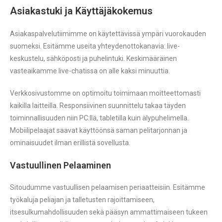
Asiakastuki ja Käyttäjäkokemus
Asiakaspalvelutiimimme on käytettävissä ympäri vuorokauden
suomeksi. Esitämme useita yhteydenottokanavia: live-
keskustelu, sähköposti ja puhelintuki. Keskimääräinen
vasteaikamme live-chatissa on alle kaksi minuuttia.
Verkkosivustomme on optimoitu toimimaan moitteettomasti
kaikilla laitteilla. Responsiivinen suunnittelu takaa täyden
toiminnallisuuden niin PC:llä, tabletilla kuin älypuhelimella.
Mobiilipelaajat saavat käyttöönsä saman pelitarjonnan ja
ominaisuudet ilman erillistä sovellusta.
Vastuullinen Pelaaminen
Sitoudumme vastuullisen pelaamisen periaatteisiin. Esitämme
työkaluja peliajan ja talletusten rajoittamiseen,
itsesulkumahdollisuuden sekä pääsyn ammattimaiseen tukeen